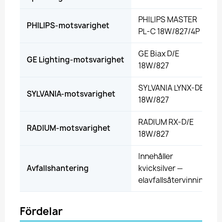
PHILIPS MASTER
PHILIPS-motsvarighet
PL-C 18W/827/4P
GE Biax D/E
GE Lighting-motsvarighet
18W/827
SYLVANIA LYNX-DE
SYLVANIA-motsvarighet
18W/827
RADIUM RX-D/E
RADIUM-motsvarighet
18W/827
Innehåller
Avfallshantering
kvicksilver —
elavfallsåtervinning
Fördelar