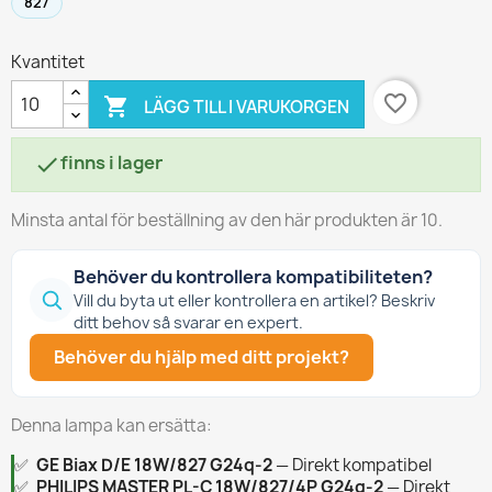
827
Kvantitet
favorite_border

LÄGG TILL I VARUKORGEN
finns i lager

Minsta antal för beställning av den här produkten är 10.
Behöver du kontrollera kompatibiliteten?
Vill du byta ut eller kontrollera en artikel? Beskriv
ditt behov så svarar en expert.
Behöver du hjälp med ditt projekt?
Denna lampa kan ersätta:
✅
GE Biax D/E 18W/827 G24q-2
— Direkt kompatibel
✅
PHILIPS MASTER PL-C 18W/827/4P G24q-2
— Direkt