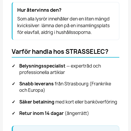
Hur återvinns den?
Som alla lysrör innehåller den en liten mängd
kvicksilver: lämna den på en insamlingsplats
för elavfall, aldrig i hushållssoporna.
Varför handla hos STRASSELEC?
✓
Belysningsspecialist
— expertråd och
professionella artiklar
✓
Snabb leverans
från Strasbourg (Frankrike
och Europa)
✓
Säker betalning
med kort eller banköverföring
✓
Retur inom 14 dagar
(ångerrätt)