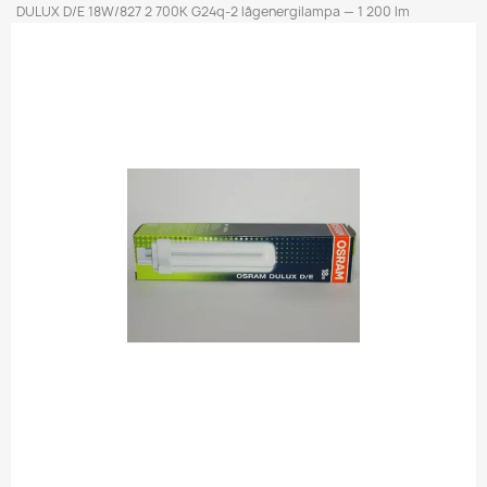
DULUX D/E 18W/827 2 700K G24q-2 lågenergilampa — 1 200 lm