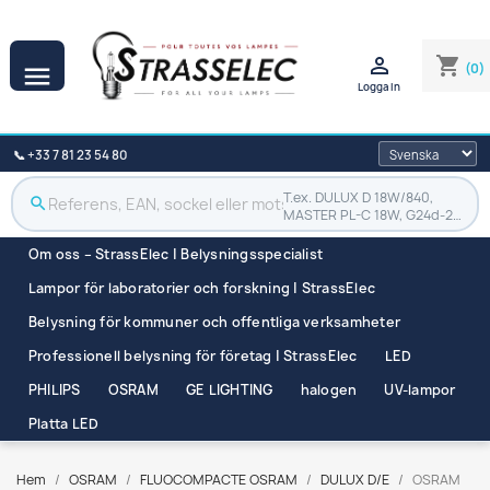

shopping_cart
(0)

Logga in
📞 +33 7 81 23 54 80
T.ex. DULUX D 18W/840,
search
MASTER PL-C 18W, G24d-2…
Om oss – StrassElec | Belysningsspecialist
Lampor för laboratorier och forskning | StrassElec
Belysning för kommuner och offentliga verksamheter
Professionell belysning för företag | StrassElec
LED
PHILIPS
OSRAM
GE LIGHTING
halogen
UV-lampor
Platta LED
Hem
OSRAM
FLUOCOMPACTE OSRAM
DULUX D/E
OSRAM