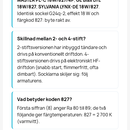
MASTER PL-C 18W/827/4P
,
GE Biax D/E
18W/827
,
SYLVANIA LYNX-DE 18W/827
.
Identisk sockel G24q-2, effekt 18 W och
färgkod 827: byte rakt av.
Skillnad mellan 2- och 4-stift?
2-stiftsversionen har inbyggd tändare och
drivs på konventionellt driftdon. 4-
stiftsversionen drivs på elektroniskt HF-
driftdon (snabb start, flimmerfritt, ofta
dimbart). Socklarna skiljer sig: följ
armaturens.
Vad betyder koden 827?
Första siffran (8) anger Ra 80 till 89; de två
följande ger färgtemperaturen: 827 = 2 700 K
(varmvitt).