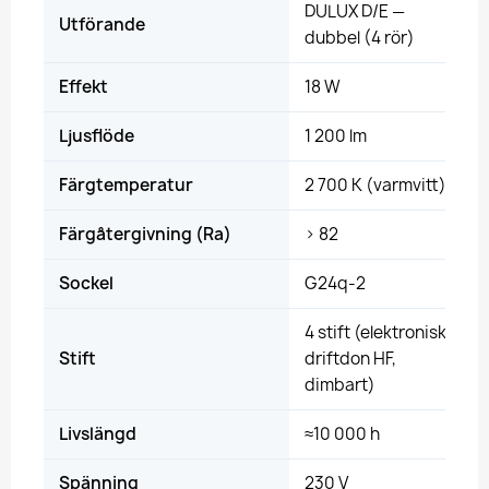
DULUX D/E —
Utförande
dubbel (4 rör)
Effekt
18 W
Ljusflöde
1 200 lm
Färgtemperatur
2 700 K (varmvitt)
Färgåtergivning (Ra)
> 82
Sockel
G24q-2
4 stift (elektroniskt
Stift
driftdon HF,
dimbart)
Livslängd
≈10 000 h
Spänning
230 V