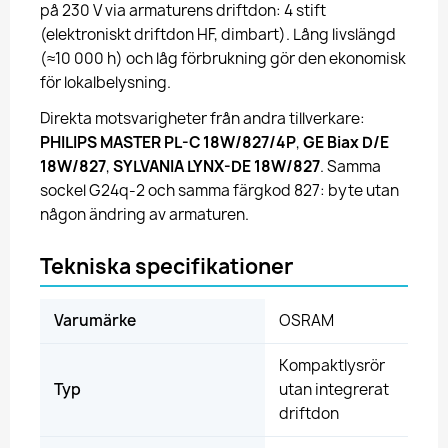
på 230 V via armaturens driftdon: 4 stift
(elektroniskt driftdon HF, dimbart). Lång livslängd
(≈10 000 h) och låg förbrukning gör den ekonomisk
för lokalbelysning.
Direkta motsvarigheter från andra tillverkare:
PHILIPS MASTER PL-C 18W/827/4P
,
GE Biax D/E
18W/827
,
SYLVANIA LYNX-DE 18W/827
. Samma
sockel G24q-2 och samma färgkod 827: byte utan
någon ändring av armaturen.
Tekniska specifikationer
Varumärke
OSRAM
Kompaktlysrör
Typ
utan integrerat
driftdon