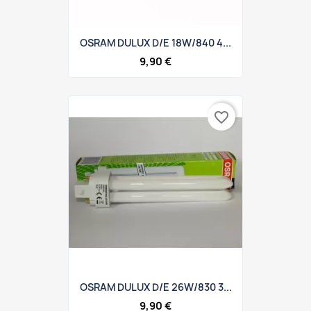
OSRAM DULUX D/E 18W/840 4...
9,90 €
favorite_border
OSRAM DULUX D/E 26W/830 3...
9,90 €