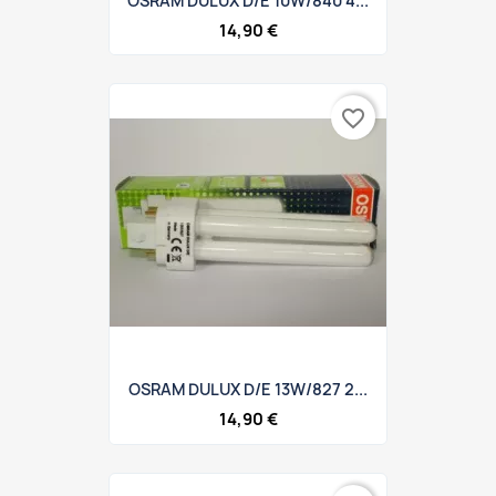
OSRAM DULUX D/E 10W/840 4...
14,90 €
favorite_border
OSRAM DULUX D/E 13W/827 2...
14,90 €