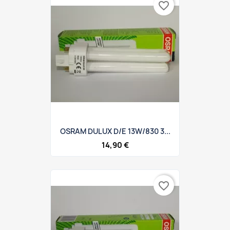
favorite_border
OSRAM DULUX D/E 13W/830 3...
14,90 €
favorite_border