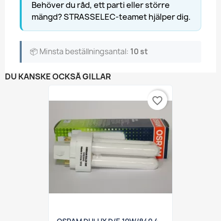
Behöver du råd, ett parti eller större
mängd? STRASSELEC-teamet hjälper dig.
📦 Minsta beställningsantal:
10 st
DU KANSKE OCKSÅ GILLAR
favorite_border