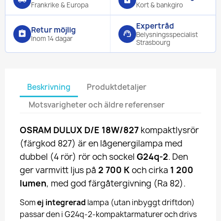
Frankrike & Europa
Kort & bankgiro
Expertråd
Retur möjlig
assignment_return
support_agent
Belysningsspecialist
Inom 14 dagar
Strasbourg
Beskrivning
Produktdetaljer
Motsvarigheter och äldre referenser
OSRAM DULUX D/E 18W/827
kompaktlysrör
(färgkod 827) är en lågenergilampa med
dubbel (4 rör) rör och sockel
G24q-2
. Den
ger varmvitt ljus på
2 700 K
och cirka
1 200
lumen
, med god färgåtergivning (Ra 82).
Som
ej integrerad
lampa (utan inbyggt driftdon)
passar den i G24q-2-kompaktarmaturer och drivs