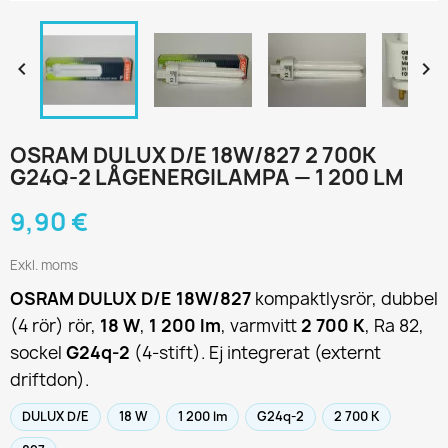


OSRAM DULUX D/E 18W/827 2 700K
G24Q-2 LÅGENERGILAMPA — 1 200 LM
9,90 €
Exkl. moms
OSRAM DULUX D/E 18W/827
kompaktlysrör, dubbel
(4 rör) rör,
18 W
,
1 200 lm
, varmvitt
2 700 K
, Ra 82,
sockel
G24q-2
(4-stift). Ej integrerat (externt
driftdon).
DULUX D/E
18 W
1 200 lm
G24q-2
2 700 K