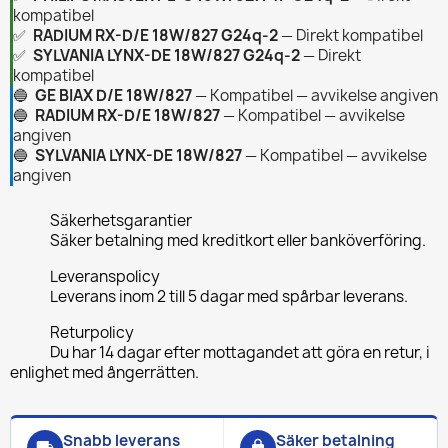
kompatibel
✅
RADIUM RX-D/E 18W/827 G24q-2
— Direkt kompatibel
✅
SYLVANIA LYNX-DE 18W/827 G24q-2
— Direkt
kompatibel
🔵
GE BIAX D/E 18W/827
— Kompatibel — avvikelse angiven
🔵
RADIUM RX-D/E 18W/827
— Kompatibel — avvikelse
angiven
🔵
SYLVANIA LYNX-DE 18W/827
— Kompatibel — avvikelse
angiven
Säkerhetsgarantier
Säker betalning med kreditkort eller banköverföring.
Leveranspolicy
Leverans inom 2 till 5 dagar med spårbar leverans.
Returpolicy
Du har 14 dagar efter mottagandet att göra en retur, i
enlighet med ångerrätten.
Snabb leverans
Säker betalning
local_shipping
lock