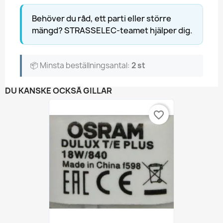
Behöver du råd, ett parti eller större
mängd? STRASSELEC-teamet hjälper dig.
📦 Minsta beställningsantal:
2 st
DU KANSKE OCKSÅ GILLAR
favorite_border