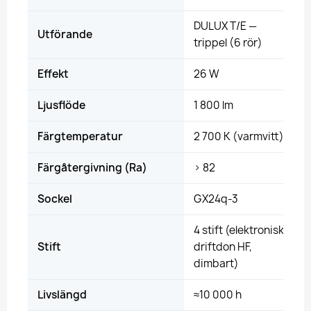
DULUX T/E —
Utförande
trippel (6 rör)
Effekt
26 W
Ljusflöde
1 800 lm
Färgtemperatur
2 700 K (varmvitt)
Färgåtergivning (Ra)
> 82
Sockel
GX24q-3
4 stift (elektroniskt
Stift
driftdon HF,
dimbart)
Livslängd
≈10 000 h