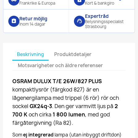
Frankrike & Europa
Kort & bankgiro
Expertråd
Retur möjlig
assignment_return
support_agent
Belysningsspecialist
Inom 14 dagar
Strasbourg
Beskrivning
Produktdetaljer
Motsvarigheter och äldre referenser
OSRAM DULUX T/E 26W/827 PLUS
kompaktlysrör (färgkod 827) är en
lågenergilampa med trippel (6 rör) rör och
sockel
GX24q-3
. Den ger varmvitt ljus på
2
700 K
och cirka
1 800 lumen
, med god
färgåtergivning (Ra 82).
Som
ej integrerad
lampa (utan inbyggt driftdon)