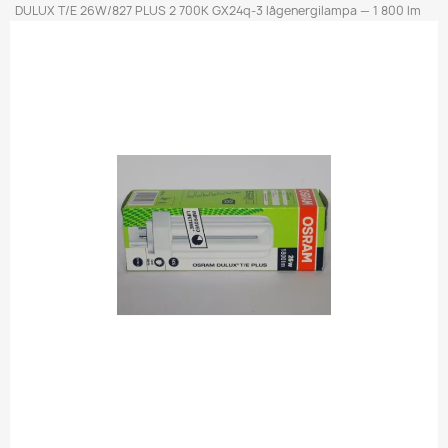
DULUX T/E 26W/827 PLUS 2 700K GX24q-3 lågenergilampa — 1 800 lm