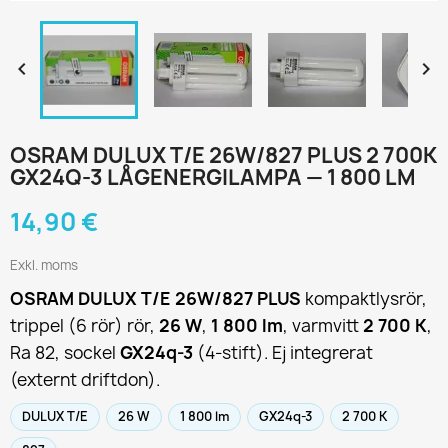


OSRAM DULUX T/E 26W/827 PLUS 2 700K
GX24Q-3 LÅGENERGILAMPA — 1 800 LM
14,90 €
Exkl. moms
OSRAM DULUX T/E 26W/827 PLUS
kompaktlysrör,
trippel (6 rör) rör,
26 W
,
1 800 lm
, varmvitt
2 700 K
,
Ra 82, sockel
GX24q-3
(4-stift). Ej integrerat
(externt driftdon).
DULUX T/E
26 W
1 800 lm
GX24q-3
2 700 K