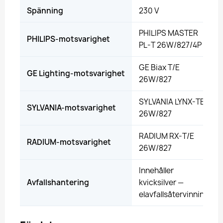
Spänning
230 V
PHILIPS MASTER
PHILIPS-motsvarighet
PL-T 26W/827/4P
GE Biax T/E
GE Lighting-motsvarighet
26W/827
SYLVANIA LYNX-TE
SYLVANIA-motsvarighet
26W/827
RADIUM RX-T/E
RADIUM-motsvarighet
26W/827
Innehåller
Avfallshantering
kvicksilver —
elavfallsåtervinning