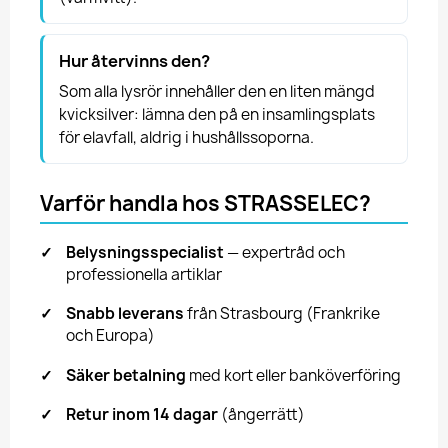
Hur återvinns den?
Som alla lysrör innehåller den en liten mängd
kvicksilver: lämna den på en insamlingsplats
för elavfall, aldrig i hushållssoporna.
Varför handla hos STRASSELEC?
✓
Belysningsspecialist
— expertråd och
professionella artiklar
✓
Snabb leverans
från Strasbourg (Frankrike
och Europa)
✓
Säker betalning
med kort eller banköverföring
✓
Retur inom 14 dagar
(ångerrätt)