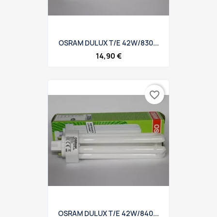
OSRAM DULUX T/E 42W/830...
14,90 €
favorite_border
OSRAM DULUX T/E 42W/840...