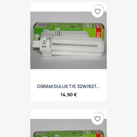
favorite_border
OSRAM DULUX T/E 32W/827...
14,90 €
favorite_border