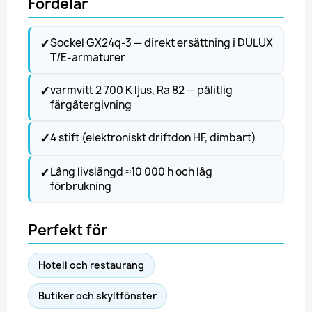
Fördelar
✓
Sockel GX24q-3 — direkt ersättning i DULUX
T/E-armaturer
✓
varmvitt 2 700 K ljus, Ra 82 — pålitlig
färgåtergivning
✓
4 stift (elektroniskt driftdon HF, dimbart)
✓
Lång livslängd ≈10 000 h och låg
förbrukning
Perfekt för
Hotell och restaurang
Butiker och skyltfönster