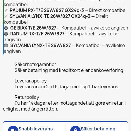
kompatibel
✅
RADIUM RX-T/E 26W/827 GX24q-3
— Direkt kompatibel
✅
SYLVANIA LYNX-TE 26W/827 GX24q-3
— Direkt
kompatibel
🔵
GE BIAX T/E 26W/827
— Kompatibel — avvikelse angiven
🔵
RADIUM RX-T/E 26W/827
— Kompatibel — avvikelse
angiven
🔵
SYLVANIA LYNX-TE 26W/827
— Kompatibel — avvikelse
angiven
Säkerhetsgarantier
Säker betalning med kreditkort eller banköverföring.
Leveranspolicy
Leverans inom 2 till 5 dagar med spårbar leverans.
Returpolicy
Du har 14 dagar efter mottagandet att göra en retur, i
enlighet med ångerrätten.
Snabb leverans
Säker betalning
local_shipping
lock