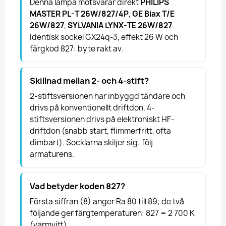
Denna lampa motsvarar direkt
PHILIPS
MASTER PL-T 26W/827/4P
,
GE Biax T/E
26W/827
,
SYLVANIA LYNX-TE 26W/827
.
Identisk sockel GX24q-3, effekt 26 W och
färgkod 827: byte rakt av.
Skillnad mellan 2- och 4-stift?
2-stiftsversionen har inbyggd tändare och
drivs på konventionellt driftdon. 4-
stiftsversionen drivs på elektroniskt HF-
driftdon (snabb start, flimmerfritt, ofta
dimbart). Socklarna skiljer sig: följ
armaturens.
Vad betyder koden 827?
Första siffran (8) anger Ra 80 till 89; de två
följande ger färgtemperaturen: 827 = 2 700 K
(varmvitt).