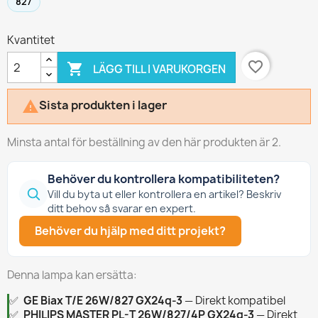
827
Kvantitet
favorite_border

LÄGG TILL I VARUKORGEN
Sista produkten i lager

Minsta antal för beställning av den här produkten är 2.
Behöver du kontrollera kompatibiliteten?
Vill du byta ut eller kontrollera en artikel? Beskriv
ditt behov så svarar en expert.
Behöver du hjälp med ditt projekt?
Denna lampa kan ersätta:
✅
GE Biax T/E 26W/827 GX24q-3
— Direkt kompatibel
✅
PHILIPS MASTER PL-T 26W/827/4P GX24q-3
— Direkt