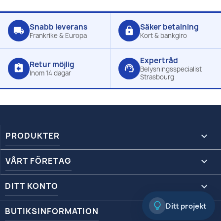
Snabb leverans
Säker betalning
local_shipping
lock
Frankrike & Europa
Kort & bankgiro
Expertråd
Retur möjlig
assignment_return
support_agent
Belysningsspecialist
Inom 14 dagar
Strasbourg
PRODUKTER

VÅRT FÖRETAG

DITT KONTO

Ditt projekt
BUTIKSINFORMATION
keyboard_arrow_down