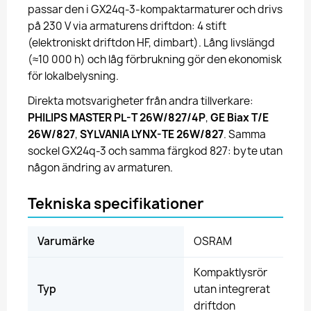
passar den i GX24q-3-kompaktarmaturer och drivs
på 230 V via armaturens driftdon: 4 stift
(elektroniskt driftdon HF, dimbart). Lång livslängd
(≈10 000 h) och låg förbrukning gör den ekonomisk
för lokalbelysning.
Direkta motsvarigheter från andra tillverkare:
PHILIPS MASTER PL-T 26W/827/4P
,
GE Biax T/E
26W/827
,
SYLVANIA LYNX-TE 26W/827
. Samma
sockel GX24q-3 och samma färgkod 827: byte utan
någon ändring av armaturen.
Tekniska specifikationer
Varumärke
OSRAM
Kompaktlysrör
Typ
utan integrerat
driftdon