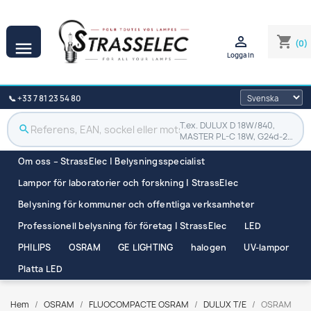

shopping_cart
(0)

Logga in
📞 +33 7 81 23 54 80
T.ex. DULUX D 18W/840,
search
MASTER PL-C 18W, G24d-2…
Om oss – StrassElec | Belysningsspecialist
Lampor för laboratorier och forskning | StrassElec
Belysning för kommuner och offentliga verksamheter
Professionell belysning för företag | StrassElec
LED
PHILIPS
OSRAM
GE LIGHTING
halogen
UV-lampor
Platta LED
Hem
OSRAM
FLUOCOMPACTE OSRAM
DULUX T/E
OSRAM