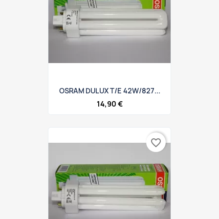
OSRAM DULUX T/E 42W/827...
14,90 €
favorite_border