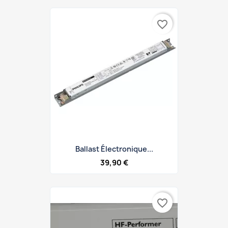
favorite_border
Ballast Électronique...
39,90 €
favorite_border