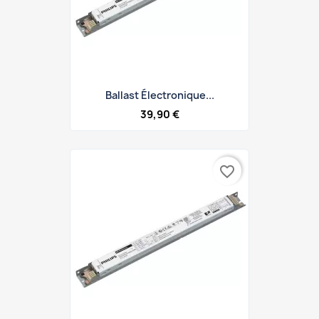
Ballast Électronique...
39,90 €
favorite_border