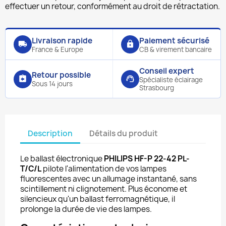
effectuer un retour, conformément au droit de rétractation.
Livraison rapide
Paiement sécurisé
local_shipping
lock
France & Europe
CB & virement bancaire
Conseil expert
Retour possible
assignment_return
support_agent
Spécialiste éclairage
Sous 14 jours
Strasbourg
Description
Détails du produit
Le ballast électronique
PHILIPS HF-P 22-42 PL-
T/C/L
pilote l'alimentation de vos lampes
fluorescentes avec un allumage instantané, sans
scintillement ni clignotement. Plus économe et
silencieux qu'un ballast ferromagnétique, il
prolonge la durée de vie des lampes.