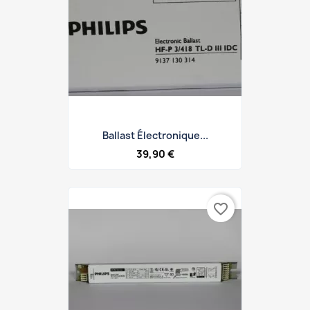
Ballast Électronique...
39,90 €
favorite_border