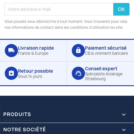
Vous pouvez vous désinscrire à tout moment. Vous trouverez pour cela
nos informations de contact dans les conditions d'utilisation du site.
Livraison rapide
Paiement sécurisé
local_shipping
lock
France & Europe
CB & virement bancaire
Conseil expert
Retour possible
assignment_return
support_agent
Spécialiste éclairage
Sous 14 jours
Strasbourg
PRODUITS

NOTRE SOCIÉTÉ
