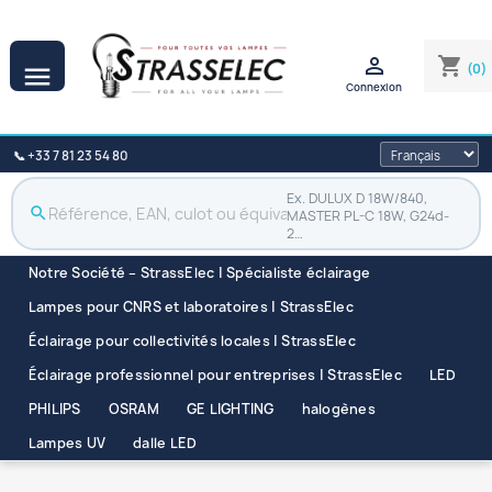

shopping_cart
(0)

Connexion
📞 +33 7 81 23 54 80
Ex. DULUX D 18W/840,
search
MASTER PL-C 18W, G24d-
2…
Notre Société – StrassElec | Spécialiste éclairage
Lampes pour CNRS et laboratoires | StrassElec
Éclairage pour collectivités locales | StrassElec
Éclairage professionnel pour entreprises | StrassElec
LED
PHILIPS
OSRAM
GE LIGHTING
halogènes
Lampes UV
dalle LED