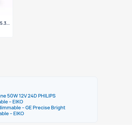
.3...
ine 50W 12V 24D PHILIPS
ble – EIKO
mmable – GE Precise Bright
ble – EIKO