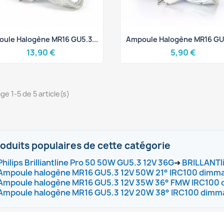
Aperçu rapide
Aperçu rapide


ule Halogène MR16 GU5.3...
Ampoule Halogène MR16 GU5
13,90 €
5,90 €
ge 1-5 de 5 article(s)
oduits populaires de cette catégorie
Philips Brilliantline Pro 50 50W GU5.3 12V 36G
➜
BRILLANTl
Ampoule halogène MR16 GU5.3 12V 50W 21° IRC100 dimma
Ampoule halogène MR16 GU5.3 12V 35W 36° FMW IRC100 di
Ampoule halogène MR16 GU5.3 12V 20W 38° IRC100 dimma