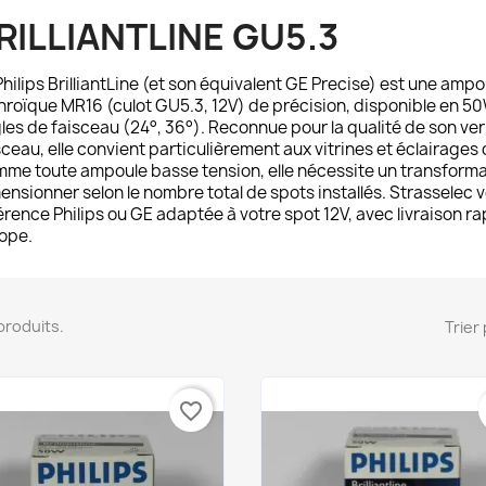
RILLIANTLINE GU5.3
Philips BrilliantLine
(et son équivalent GE Precise) est une amp
hroïque MR16 (culot GU5.3, 12V) de précision, disponible en 50
les de faisceau (24°, 36°). Reconnue pour la qualité de son verre
sceau, elle convient particulièrement aux vitrines et éclairages
me toute ampoule basse tension, elle nécessite un transforma
ensionner selon le nombre total de spots installés. Strasselec 
érence Philips ou GE adaptée à votre spot 12V, avec livraison r
ope.
5 produits.
Trier 
favorite_border