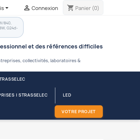


shopping_cart
is
Connexion
Panier
(0)
W/840,
8W, G24d-
fessionnel et des références difficiles
treprises, collectivités, laboratoires &
STRASSELEC
RISES | STRASSELEC
LED
VOTRE PROJET