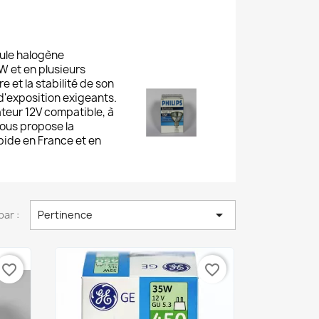
oule halogène
W et en plusieurs
 et la stabilité de son
 d'exposition exigeants.
teur 12V compatible, à
vous propose la
apide en France et en

par :
Pertinence
favorite_border
favorite_border