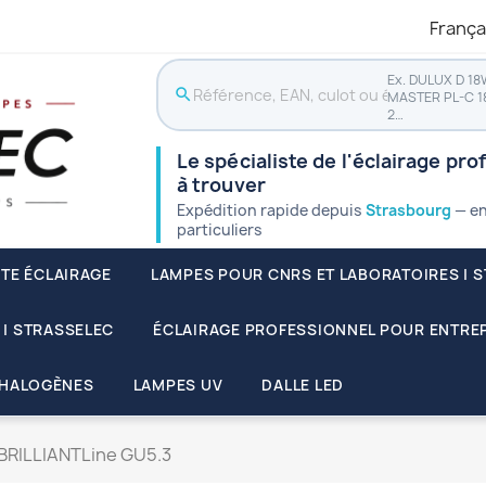
França
Ex. DULUX D 18
search
MASTER PL-C 1
2…
Le spécialiste de l'éclairage pro
à trouver
Expédition rapide depuis
Strasbourg
— en
particuliers
STE ÉCLAIRAGE
LAMPES POUR CNRS ET LABORATOIRES | 
 | STRASSELEC
ÉCLAIRAGE PROFESSIONNEL POUR ENTREP
HALOGÈNES
LAMPES UV
DALLE LED
BRILLIANTLine GU5.3