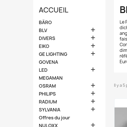
B
ACCUEIL
Le
BÄRO
dic

BLV
ang

DIVERS
fai
Com

EIKO
dim

GE LIGHTING
réf
Eur
GOVENA

LED
MEGAMAN

Il y a 
OSRAM

PHILIPS

RADIUM

SYLVANIA
Offres du jour

NULOXX