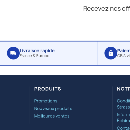
Recevez nos off
Livraison rapide
Paiem
local_shipping
lock
France & Europe
CB & v
PRODUITS
NOTR
Promotions
Condit
Strass
Nouveaux produits
Inform
Meilleures ventes
Éclair
Conta