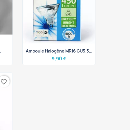
Aperçu rapide

.
Ampoule Halogène MR16 GU5.3...
9,90 €
favorite_border