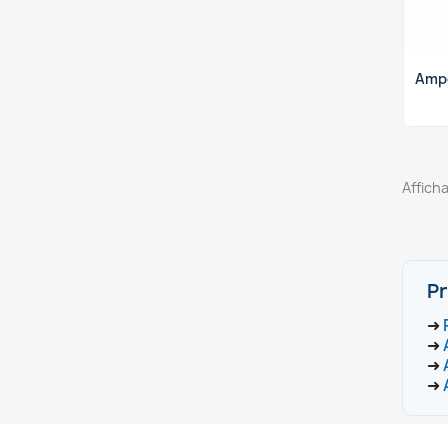
Ampo
Afficha
Pr
➜
➜
➜
➜