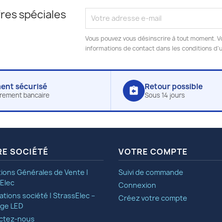
res spéciales
Vous pouvez vous désinscrire à tout moment. V
informations de contact dans les conditions d'ut
ent sécurisé
Retour possible
assignment_return
irement bancaire
Sous 14 jours
E SOCIÉTÉ
VOTRE COMPTE
ions Générales de Vente |
Suivi de commande
Elec
Connexion
ations société | StrassElec –
Créez votre compte
age LED
ctez-nous