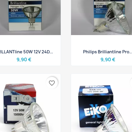
Aperçu rapide
Aperçu rapide


ILLANTline 50W 12V 24D...
Philips Brilliantline Pro..
9,90 €
9,90 €
favorite_border