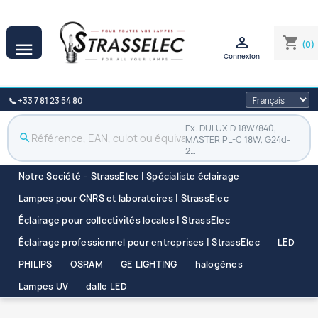

shopping_cart
(0)

Connexion
📞 +33 7 81 23 54 80
Ex. DULUX D 18W/840,
search
MASTER PL-C 18W, G24d-
2…
Notre Société – StrassElec | Spécialiste éclairage
Lampes pour CNRS et laboratoires | StrassElec
Éclairage pour collectivités locales | StrassElec
Éclairage professionnel pour entreprises | StrassElec
LED
PHILIPS
OSRAM
GE LIGHTING
halogènes
Lampes UV
dalle LED