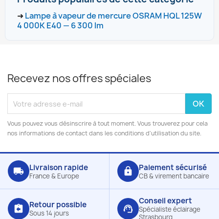
➜
Lampe à vapeur de mercure OSRAM HQL 125W
4 000K E40 — 6 300 lm
Recevez nos offres spéciales
Vous pouvez vous désinscrire à tout moment. Vous trouverez pour cela
nos informations de contact dans les conditions d'utilisation du site.
Livraison rapide
Paiement sécurisé
local_shipping
lock
France & Europe
CB & virement bancaire
Conseil expert
Retour possible
assignment_return
support_agent
Spécialiste éclairage
Sous 14 jours
Strasbourg