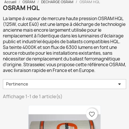
Accueil
OSRAM
DECHARGE OSRAM
OSRAM HQL
OSRAM HQL
La lampe à
vapeur de mercure haute pression OSRAM HQL
(125W, culot E40) est une lampe à décharge de technologie
ancienne mais encore largement utilisée pour le
remplacement à l'identique dans les luminaires d'éclairage
public et industriel équipés de ballasts compatibles HQL.
Sa teinte 4000K et son flux de 6300 lumens en font une
source robuste pour les installations existantes, sans
nécessiter de remplacement du ballast ferromagnétique
d'origine. Strasselec vous propose cette référence OSRAM,
avec livraison rapide en France et en Europe.

Pertinence
Affichage 1-1 de 1 article(s)
favorite_border