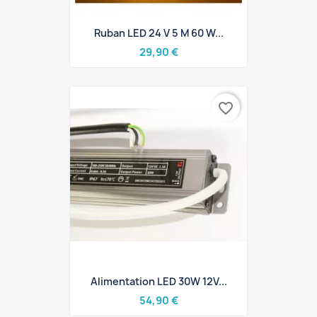
Ruban LED 24 V 5 M 60 W...
29,90 €
favorite_border
Alimentation LED 30W 12V...
54,90 €