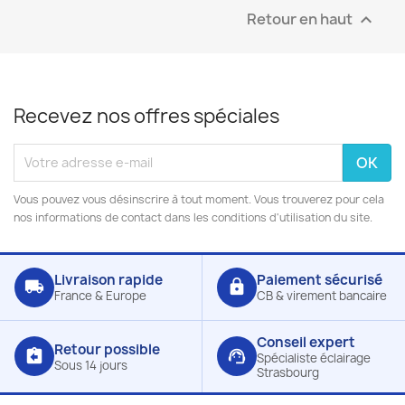
Retour en haut

Recevez nos offres spéciales
Vous pouvez vous désinscrire à tout moment. Vous trouverez pour cela
nos informations de contact dans les conditions d'utilisation du site.
Livraison rapide
Paiement sécurisé
local_shipping
lock
France & Europe
CB & virement bancaire
Conseil expert
Retour possible
assignment_return
support_agent
Spécialiste éclairage
Sous 14 jours
Strasbourg