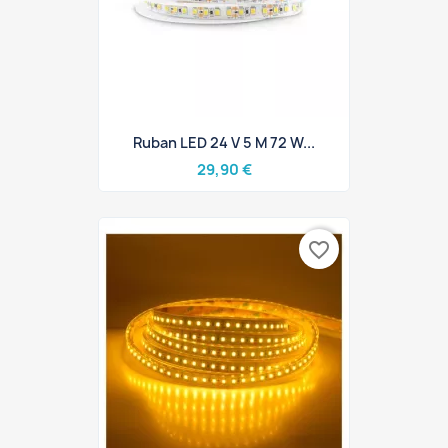
Ruban LED 24 V 5 M 72 W...
29,90 €
favorite_border