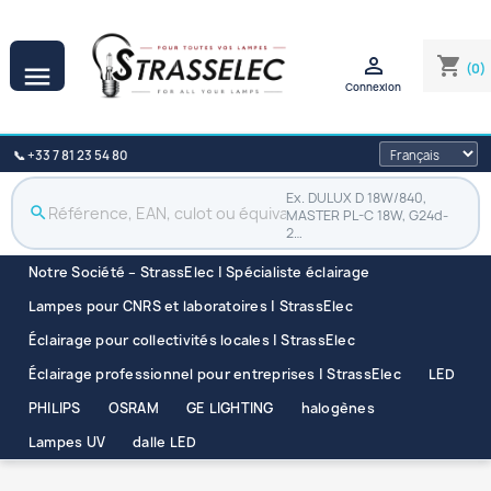

shopping_cart
(0)

Connexion
📞 +33 7 81 23 54 80
Ex. DULUX D 18W/840,
search
MASTER PL-C 18W, G24d-
2…
Notre Société – StrassElec | Spécialiste éclairage
Lampes pour CNRS et laboratoires | StrassElec
Éclairage pour collectivités locales | StrassElec
Éclairage professionnel pour entreprises | StrassElec
LED
PHILIPS
OSRAM
GE LIGHTING
halogènes
Lampes UV
dalle LED