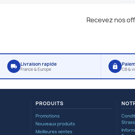
Recevez nos off
Livraison rapide
Paiem
local_shipping
lock
France & Europe
CB & v
PRODUITS
NOTR
Promotions
Condit
Strass
Nouveaux produits
Inform
Meilleures ventes