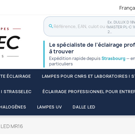
França
Ex. DULUX D 18
search
MASTER PL-C 1
2…
Le spécialiste de l'éclairage pro
à trouver
Expédition rapide depuis
Strasbourg
— en
particuliers
STE ÉCLAIRAGE
LAMPES POUR CNRS ET LABORATOIRES | 
 | STRASSELEC
ÉCLAIRAGE PROFESSIONNEL POUR ENTREP
HALOGÈNES
LAMPES UV
DALLE LED
S LED MR16