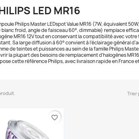
HILIPS LED MR16
mpoule
Philips Master LEDspot Value MR16
(7W, équivalent 50W,
 blanc froid, angle de faisceau 60°, dimmable) remplace effi
ogène MR16 12V tout en conservant la compatibilité avec votre
stant. Sa large diffusion à 60° convient à l'éclairage général d'
me de teintes et puissances au sein de la famille Philips Mas
vrir la plupart des besoins de remplacement d'halogènes MR16 
pose cette référence Philips, avec livraison rapide en France e
 produit.
Trier 
favorite_border