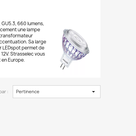
 GU5.3, 660 lumens,
cacement une lampe
 transformateur
accentuation. Sa large
ter LEDspot permet de
12V. Strasselec vous
t en Europe.

par :
Pertinence