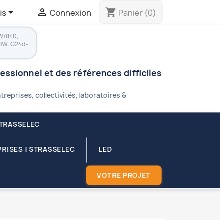


shopping_cart
is
Connexion
Panier
(0)
W/840,
8W, G24d-
fessionnel et des références difficiles
treprises, collectivités, laboratoires &
STRASSELEC
RISES | STRASSELEC
LED
VOTRE PROJET