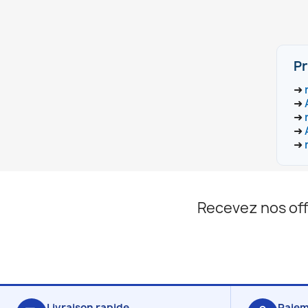
Pr
➜
➜
➜
➜
➜
Recevez nos off
Livraison rapide
Paiem