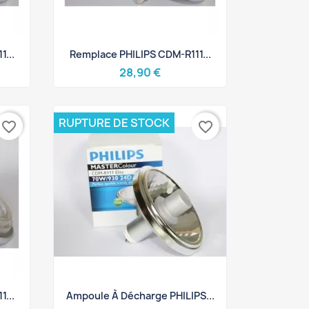
Aperçu rapide

...
Remplace PHILIPS CDM-R111...
28,90 €
RUPTURE DE STOCK
favorite_border
favorite_border
Aperçu rapide

...
Ampoule À Décharge PHILIPS...