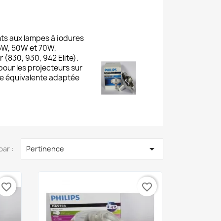
ts aux lampes à iodures
35W, 50W et 70W,
 (830, 930, 942 Elite).
pour les projecteurs sur
nce équivalente adaptée

par :
Pertinence
favorite_border
favorite_border