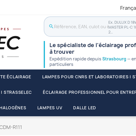
França
Ex. DULUX D 18
search
MASTER PL-C 1
2…
Le spécialiste de l'éclairage pro
à trouver
Expédition rapide depuis
Strasbourg
— en
particuliers
STE ÉCLAIRAGE
LAMPES POUR CNRS ET LABORATOIRES | 
 | STRASSELEC
ÉCLAIRAGE PROFESSIONNEL POUR ENTREP
HALOGÈNES
LAMPES UV
DALLE LED
CDM-R111