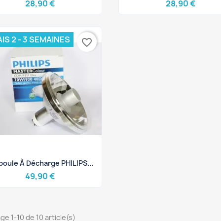
28,90 €
28,90 €
IS 2 - 3 SEMAINES
favorite_border
Aperçu rapide

oule À Décharge PHILIPS...
49,90 €
ge 1-10 de 10 article(s)