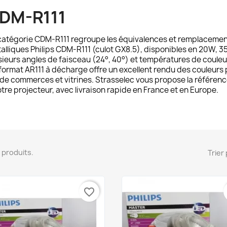
DM-R111
catégorie
CDM-R111
regroupe les équivalences et remplacemen
alliques Philips CDM-R111 (culot GX8.5), disponibles en 20W, 
sieurs angles de faisceau (24°, 40°) et températures de couleur
format AR111 à décharge offre un excellent rendu des couleurs 
l de commerces et vitrines. Strasselec vous propose la référe
otre projecteur, avec livraison rapide en France et en Europe.
10 produits.
Trier 
favorite_border