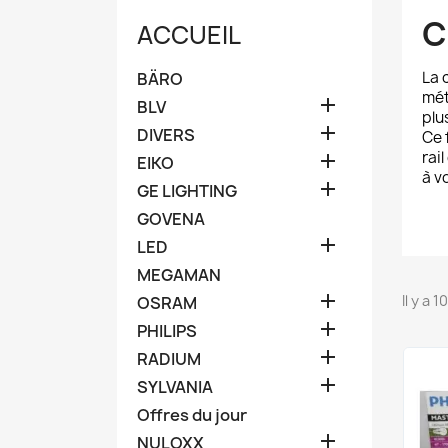
C
ACCUEIL
La 
BÄRO
mét

BLV
plu

DIVERS
Ce 
rai

EIKO
à v

GE LIGHTING
GOVENA

LED
MEGAMAN

Il y a 
OSRAM

PHILIPS

RADIUM

SYLVANIA
Offres du jour

NULOXX