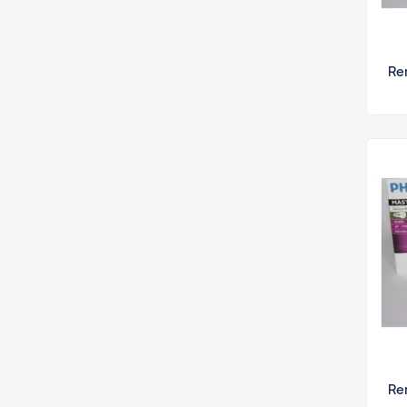
Re
Re