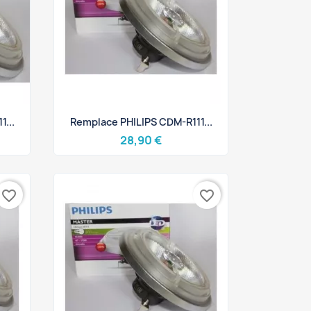
Aperçu rapide

...
Remplace PHILIPS CDM-R111...
28,90 €
favorite_border
favorite_border