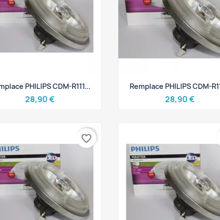
Aperçu rapide
Aperçu rapide


mplace PHILIPS CDM-R111...
Remplace PHILIPS CDM-R111
28,90 €
28,90 €
favorite_border