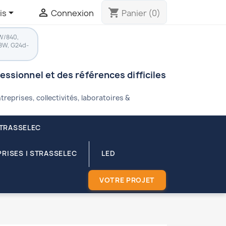


shopping_cart
is
Connexion
Panier
(0)
W/840,
8W, G24d-
fessionnel et des références difficiles
treprises, collectivités, laboratoires &
STRASSELEC
RISES | STRASSELEC
LED
VOTRE PROJET