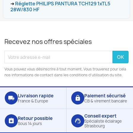
➜
Réglette PHILIPS PANTURA TCH129 1xTL5
28W/830 HF
Recevez nos offres spéciales
Vous pouvez vous désinscrire à tout moment. Vous trouverez pour cela
nos informations de contact dans les conditions d'utilisation du site.
Livraison rapide
Paiement sécurisé
local_shipping
lock
France & Europe
CB & virement bancaire
Conseil expert
Retour possible
assignment_return
support_agent
Spécialiste éclairage
Sous 14 jours
Strasbourg