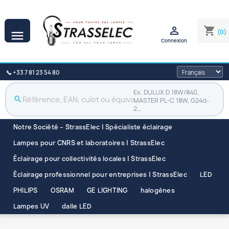

shopping_cart
(0)

Connexion
📞 +33 7 81 23 54 80
Ex. DULUX D 18W/840,
search
MASTER PL-C 18W, G24d-
2…
Notre Société – StrassElec | Spécialiste éclairage
Lampes pour CNRS et laboratoires | StrassElec
Éclairage pour collectivités locales | StrassElec
Éclairage professionnel pour entreprises | StrassElec
LED
PHILIPS
OSRAM
GE LIGHTING
halogènes
Lampes UV
dalle LED