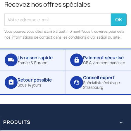
Recevez nos offres spéciales
Vous pouvez vous désinscrire à tout moment. Vous trouverez pour cela
nos informations de contact dans les conditions d'utilisation du site.
Livraison rapide
Paiement sécurisé
local_shipping
lock
France & Europe
CB & virement bancaire
Conseil expert
Retour possible
assignment_return
support_agent
Spécialiste éclairage
Sous 14 jours
Strasbourg
PRODUITS
