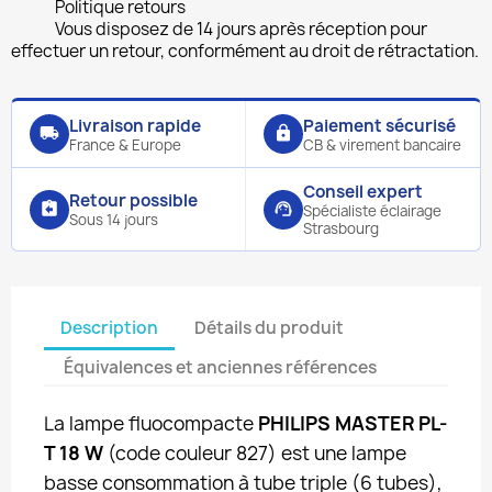
Politique retours
Vous disposez de 14 jours après réception pour
effectuer un retour, conformément au droit de rétractation.
Livraison rapide
Paiement sécurisé
local_shipping
lock
France & Europe
CB & virement bancaire
Conseil expert
Retour possible
assignment_return
support_agent
Spécialiste éclairage
Sous 14 jours
Strasbourg
Description
Détails du produit
Équivalences et anciennes références
La lampe fluocompacte
PHILIPS MASTER PL-
T 18 W
(code couleur 827) est une lampe
basse consommation à tube triple (6 tubes),