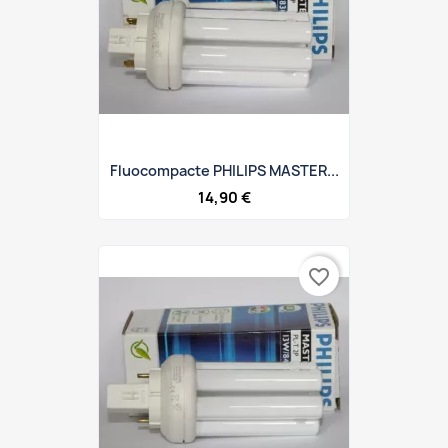
Fluocompacte PHILIPS MASTER...
14,90 €
favorite_border