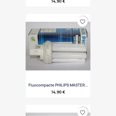
14,90 €
favorite_border
Fluocompacte PHILIPS MASTER...
14,90 €
favorite_border