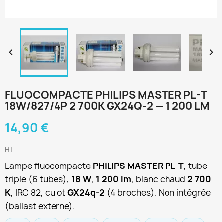


FLUOCOMPACTE PHILIPS MASTER PL-T
18W/827/4P 2 700K GX24Q-2 — 1 200 LM
14,90 €
HT
Lampe fluocompacte
PHILIPS MASTER PL-T
, tube
triple (6 tubes),
18 W
,
1 200 lm
, blanc chaud
2 700
K
, IRC 82, culot
GX24q-2
(4 broches). Non intégrée
(ballast externe).