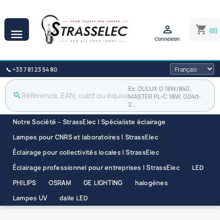

shopping_cart
(0)

Connexion
📞 +33 7 81 23 54 80
Ex. DULUX D 18W/840,
search
MASTER PL-C 18W, G24d-
2…
Notre Société – StrassElec | Spécialiste éclairage
Lampes pour CNRS et laboratoires | StrassElec
Éclairage pour collectivités locales | StrassElec
Éclairage professionnel pour entreprises | StrassElec
LED
PHILIPS
OSRAM
GE LIGHTING
halogènes
Lampes UV
dalle LED