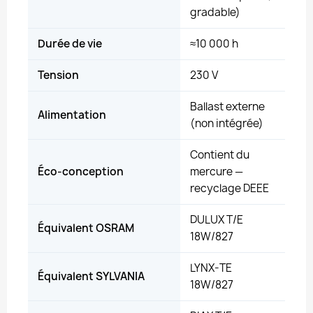
gradable)
Durée de vie
≈10 000 h
Tension
230 V
Ballast externe
Alimentation
(non intégrée)
Contient du
Éco-conception
mercure —
recyclage DEEE
DULUX T/E
Équivalent OSRAM
18W/827
LYNX-TE
Équivalent SYLVANIA
18W/827