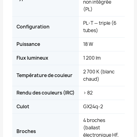
non intégrée
(PL)
PL-T — triple (6
Configuration
tubes)
Puissance
18 W
Flux lumineux
1 200 lm
2 700 K (blanc
Température de couleur
chaud)
Rendu des couleurs (IRC)
> 82
Culot
GX24q-2
4 broches
(ballast
Broches
électronique HF,