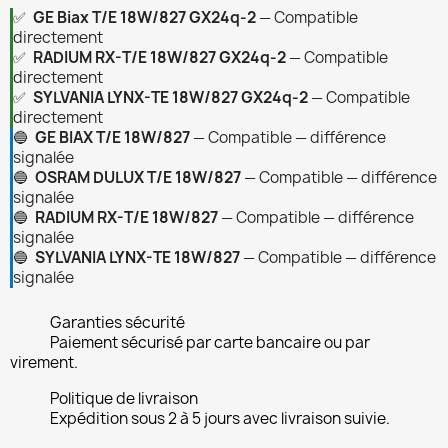
✅
GE Biax T/E 18W/827 GX24q-2
— Compatible
directement
✅
RADIUM RX-T/E 18W/827 GX24q-2
— Compatible
directement
✅
SYLVANIA LYNX-TE 18W/827 GX24q-2
— Compatible
directement
🔵
GE BIAX T/E 18W/827
— Compatible — différence
signalée
🔵
OSRAM DULUX T/E 18W/827
— Compatible — différence
signalée
🔵
RADIUM RX-T/E 18W/827
— Compatible — différence
signalée
🔵
SYLVANIA LYNX-TE 18W/827
— Compatible — différence
signalée
Garanties sécurité
Paiement sécurisé par carte bancaire ou par
virement.
Politique de livraison
Expédition sous 2 à 5 jours avec livraison suivie.