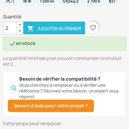
PL-T
18 W
1 200 lm
GX24q-2
2 700 K
827
Quantité
favorite_border

AJOUTER AU PANIER
en stock

La quantité minimale pour pouvoir commander ce produit
est 2.
Besoin de vérifier la compatibilité ?
Vous cherchez à remplacer ou à vérifier une
référence ? Décrivez votre besoin, un expert vous
répond.
Besoin d'aide pour votre projet ?
Cette lampe peut remplacer :