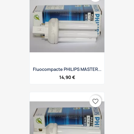
Fluocompacte PHILIPS MASTER...
14,90 €
favorite_border