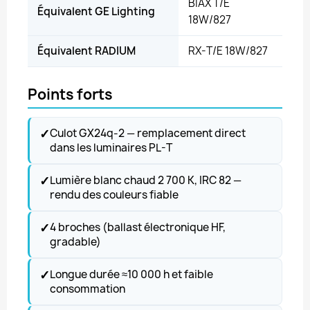
BIAX T/E
Équivalent GE Lighting
18W/827
Équivalent RADIUM
RX-T/E 18W/827
Points forts
✓
Culot GX24q-2 — remplacement direct
dans les luminaires PL-T
✓
Lumière blanc chaud 2 700 K, IRC 82 —
rendu des couleurs fiable
✓
4 broches (ballast électronique HF,
gradable)
✓
Longue durée ≈10 000 h et faible
consommation