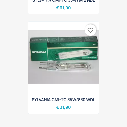
SYLVANIA CMI-TC 35W/942 NDL
€ 31,90
favorite_border
SYLVANIA CMI-TC 35W/830 WDL
€ 31,90