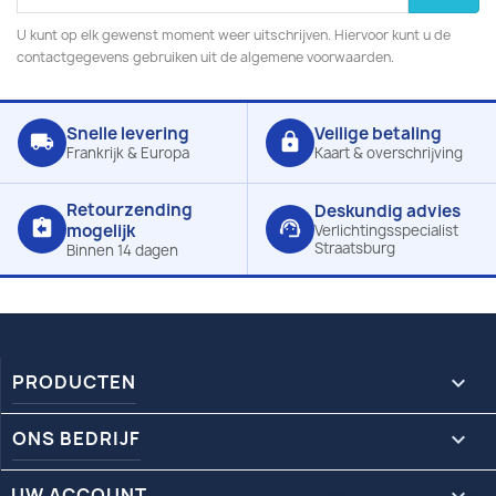
U kunt op elk gewenst moment weer uitschrijven. Hiervoor kunt u de
contactgegevens gebruiken uit de algemene voorwaarden.
Snelle levering
Veilige betaling
local_shipping
lock
Frankrijk & Europa
Kaart & overschrijving
Retourzending
Deskundig advies
assignment_return
support_agent
mogelijk
Verlichtingsspecialist
Straatsburg
Binnen 14 dagen
PRODUCTEN

ONS BEDRIJF

UW ACCOUNT
