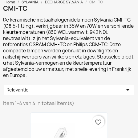
Home
SYLVANIA
DECHARGE SYLVANIA
CMI-TC
CMI-TC
De keramische metaalhalogenidelampen
Sylvania CMI-TC
(G8.5-fitting), verkrijgbaar in 35W en 70W en verschillende
kleurtemperaturen (830 WDL warmwit, 942 NDL
neutraalwit), zijn het Sylvania-equivalent van de
referenties OSRAM CMH-TC en Philips CDM-TC. Deze
compacte lampen worden gebruikt in downlights en
railschijnwerpers van winkels en etalages. Strasselec biedt
u het Sylvania-vermogen en de kleurtemperatuur
afgestemd op uw armatuur, met snelle levering in Frankrijk
en Europa.

Relevantie
Item 1-4 van 4 in totaal item(s)
favorite_border