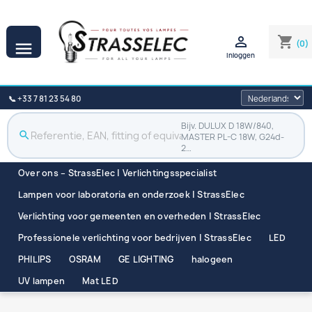

shopping_cart
(0)

Inloggen
📞 +33 7 81 23 54 80
Bijv. DULUX D 18W/840,
search
MASTER PL-C 18W, G24d-
2…
Over ons – StrassElec | Verlichtingsspecialist
Lampen voor laboratoria en onderzoek | StrassElec
Verlichting voor gemeenten en overheden | StrassElec
Professionele verlichting voor bedrijven | StrassElec
LED
PHILIPS
OSRAM
GE LIGHTING
halogeen
UV lampen
Mat LED