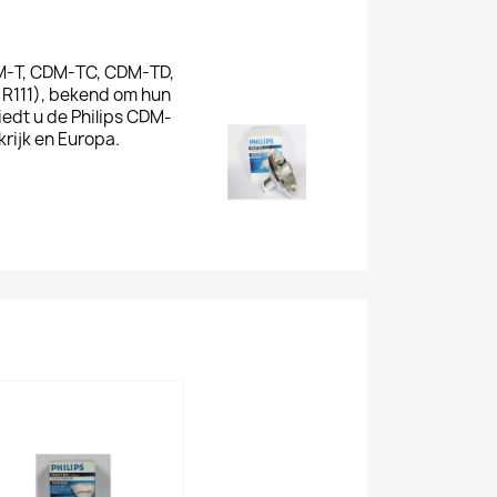
-T, CDM-TC, CDM-TD,
R111), bekend om hun
iedt u de Philips CDM-
krijk en Europa.