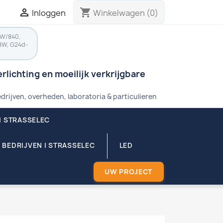

shopping_cart
Inloggen
Winkelwagen
(0)
8W/840,
8W, G24d-
rlichting en moeilijk verkrijgbare
drijven, overheden, laboratoria & particulieren
| STRASSELEC
 BEDRIJVEN | STRASSELEC
LED
UW PROJECT