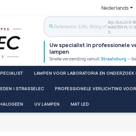

Nederlands
Bijv. DULUX D 1
search
MASTER PL-C 1
2…
Uw specialist in professionele ve
lampen
Snelle verzending vanuit
Straatsburg
— be
PECIALIST
LAMPEN VOOR LABORATORIA EN ONDERZOEK 
EDEN | STRASSELEC
PROFESSIONELE VERLICHTING VOOR
HALOGEEN
UV LAMPEN
MAT LED