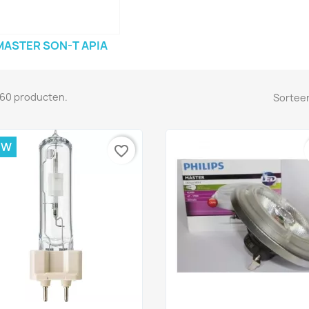
MASTER SON-T APIA
n 60 producten.
Sorteer
UW
favorite_border