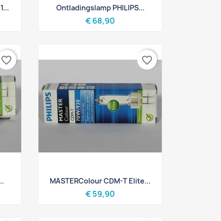
Snel bekijken

...
Ontladingslamp PHILIPS...
€ 68,90
favorite_border
favorite_border
Snel bekijken

..
MASTERColour CDM-T Elite...
€ 59,90