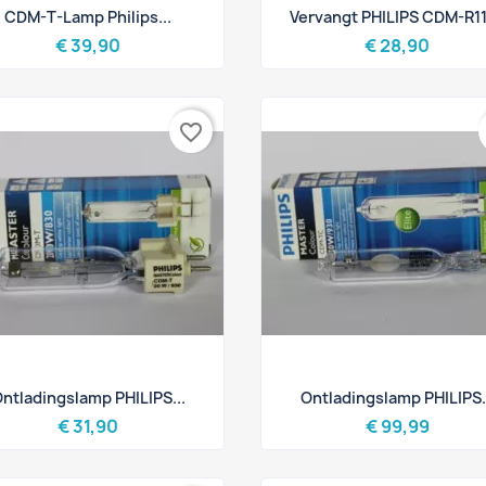
Snel bekijken
Snel bekijken


CDM-T-Lamp Philips...
Vervangt PHILIPS CDM-R111
€ 39,90
€ 28,90
favorite_border
Snel bekijken
Snel bekijken


ntladingslamp PHILIPS...
Ontladingslamp PHILIPS.
€ 31,90
€ 99,99