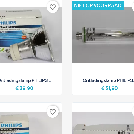
NIET OP VOORRAAD
favorite_border
Snel bekijken
Snel bekijken


ntladingslamp PHILIPS...
Ontladingslamp PHILIPS.
€ 39,90
€ 31,90
favorite_border