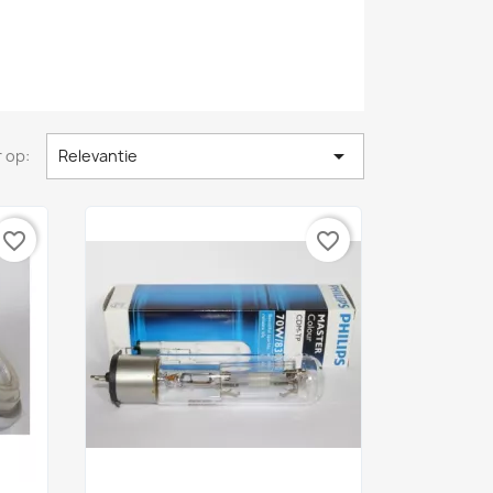

 op:
Relevantie
favorite_border
favorite_border