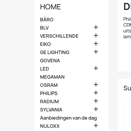
D
HOME
Phi
BÄRO
CDM

BLV
uit

VERSCHILLENDE
lam

EIKO

GE LIGHTING
GOVENA

LED
MEGAMAN

OSRAM
Su

PHILIPS

RADIUM

SYLVANIA
Aanbiedingen van de dag

NULOXX