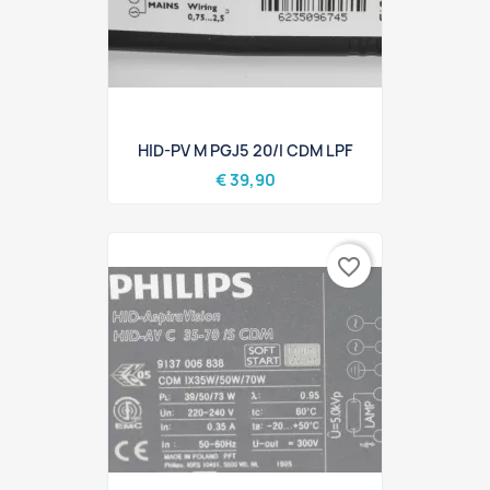
HID-PV M PGJ5 20/I CDM LPF
€ 39,90
favorite_border