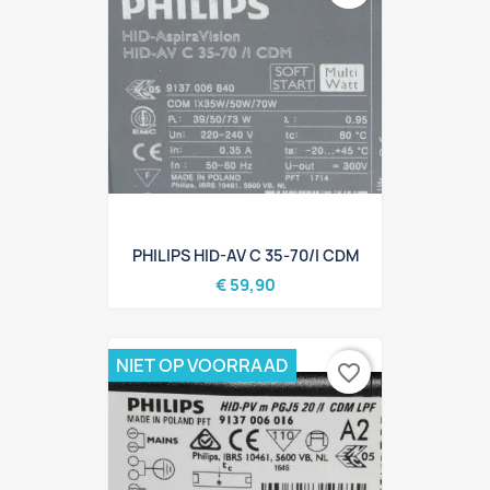
PHILIPS HID-AV C 35-70/I CDM
€ 59,90
NIET OP VOORRAAD
favorite_border