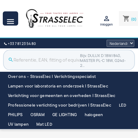

shopping_cart
(0)

Inloggen
📞 +33 7 81 23 54 80
Bijv. DULUX D 18W/840,
search
MASTER PL-C 18W, G24d-
2…
Over ons – StrassElec | Verlichtingsspecialist
Lampen voor laboratoria en onderzoek | StrassElec
Verlichting voor gemeenten en overheden | StrassElec
Professionele verlichting voor bedrijven | StrassElec
LED
PHILIPS
OSRAM
GE LIGHTING
halogeen
UV lampen
Mat LED