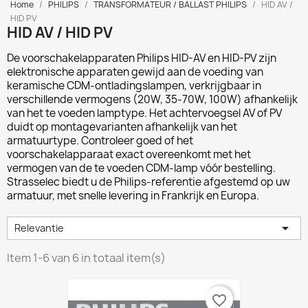
Home
PHILIPS
TRANSFORMATEUR / BALLAST PHILIPS
HID AV /
HID PV
HID AV / HID PV
De voorschakelapparaten
Philips HID-AV en HID-PV
zijn
elektronische apparaten gewijd aan de voeding van
keramische CDM-ontladingslampen, verkrijgbaar in
verschillende vermogens (20W, 35-70W, 100W) afhankelijk
van het te voeden lamptype. Het achtervoegsel AV of PV
duidt op montagevarianten afhankelijk van het
armatuurtype. Controleer goed of het
voorschakelapparaat exact overeenkomt met het
vermogen van de te voeden CDM-lamp vóór bestelling.
Strasselec biedt u de Philips-referentie afgestemd op uw
armatuur, met snelle levering in Frankrijk en Europa.

Relevantie
Item 1-6 van 6 in totaal item(s)
favorite_border