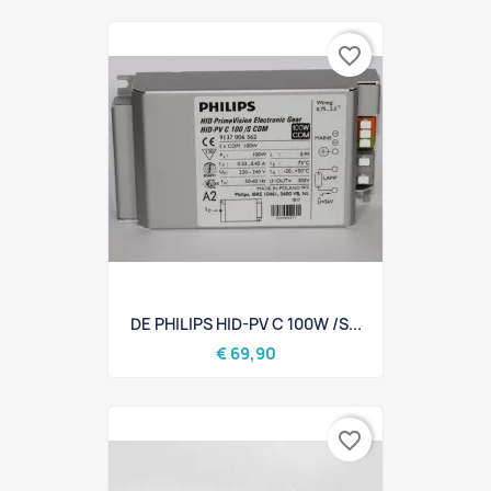
favorite_border
DE PHILIPS HID-PV C 100W /S...
€ 69,90
favorite_border