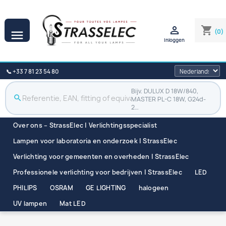

shopping_cart
(0)

Inloggen
📞 +33 7 81 23 54 80
Bijv. DULUX D 18W/840,
search
MASTER PL-C 18W, G24d-
2…
Over ons – StrassElec | Verlichtingsspecialist
Lampen voor laboratoria en onderzoek | StrassElec
Verlichting voor gemeenten en overheden | StrassElec
Professionele verlichting voor bedrijven | StrassElec
LED
PHILIPS
OSRAM
GE LIGHTING
halogeen
UV lampen
Mat LED