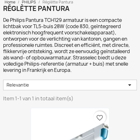
Home
PHILIPS
Réglètte Pantura
RÉGLÈTTE PANTURA
De
Philips Pantura TCH129
armatuur is een compacte
lichtbak voor TL5-buis 28W (code 830, geïntegreerd
elektronisch hoogfrequent voorschakelapparaat),
ontworpen voor de verlichting van kantoren, gangen en
professionele ruimtes. Discreet en efficiënt, met directe,
flikkervrije ontsteking, wordt ze eenvoudig geïnstalleerd
als wand- of opbouwarmatuur. Strasselec biedt u deze
volledige Philips-referentie (armatuur + buis) met snelle
levering in Frankrijk en Europa.

Relevantie
Item 1-1 van 1 in totaal item(s)
favorite_border