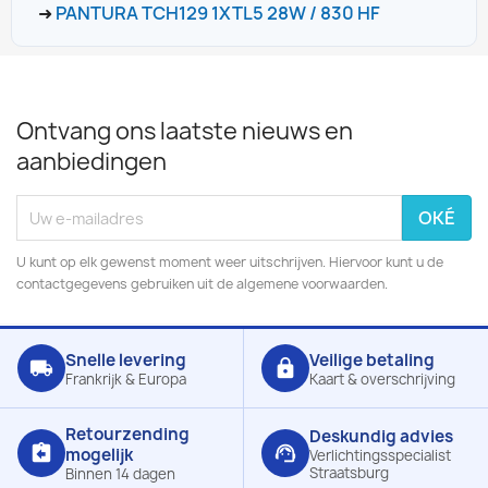
➜
PANTURA TCH129 1XTL5 28W / 830 HF
Ontvang ons laatste nieuws en
aanbiedingen
U kunt op elk gewenst moment weer uitschrijven. Hiervoor kunt u de
contactgegevens gebruiken uit de algemene voorwaarden.
Snelle levering
Veilige betaling
local_shipping
lock
Frankrijk & Europa
Kaart & overschrijving
Retourzending
Deskundig advies
assignment_return
support_agent
mogelijk
Verlichtingsspecialist
Straatsburg
Binnen 14 dagen