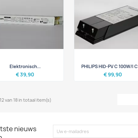
Snel bekijken
Snel bekijken


Elektronisch...
PHILIPS HID-PV C 100W/I 
€ 39,90
€ 99,90
12 van 18 in totaal item(s)
tste nieuws
n