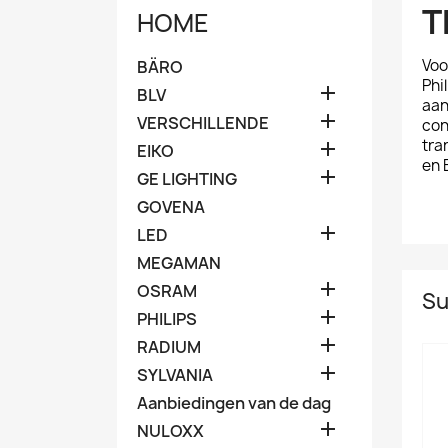
T
HOME
Voo
BÄRO
Phi

BLV
aan

VERSCHILLENDE
con
tra

EIKO
en 

GE LIGHTING
GOVENA

LED
MEGAMAN

OSRAM
Su

PHILIPS

RADIUM

SYLVANIA
Aanbiedingen van de dag

NULOXX