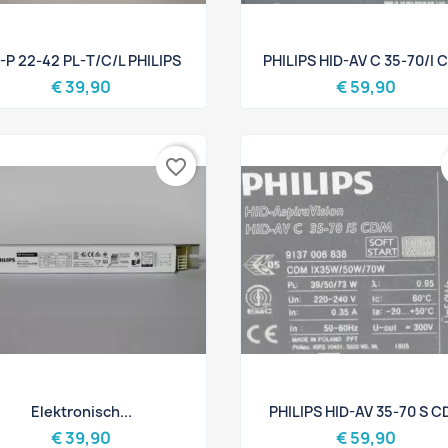
Snel bekijken
Snel bekijken


-P 22-42 PL-T/C/L PHILIPS
PHILIPS HID-AV C 35-70/I 
€ 39,90
€ 59,90
favorite_border
Snel bekijken
Snel bekijken


Elektronisch...
PHILIPS HID-AV 35-70 S 
€ 39,90
€ 59,90