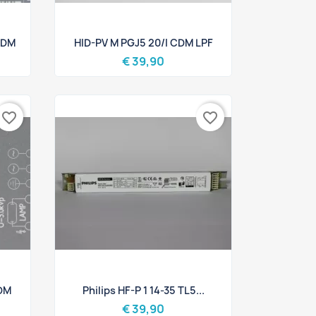
Snel bekijken

CDM
HID-PV M PGJ5 20/I CDM LPF
€ 39,90
favorite_border
favorite_border
Snel bekijken

CDM
Philips HF-P 1 14-35 TL5...
€ 39,90