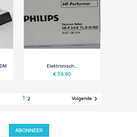
Snel bekijken

CDM
Elektronisch...
€ 39,90
1

Volgende
2