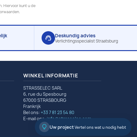
. Hiervoor kunt u de
oorwaarden.
ijk
Deskundig advies
support_agent
Verlichtingsspecialist Straatsburg
WINKEL INFORMATIE
STRASSELEC SARL
6, rue du Spesbourg
67000 STRASBOURG
Frankrijk
Bel ons:
+33 7 81 23 54 80
E-mail ons:
info@strasselec.com
Uw project
Vertel ons wat u nodig hebt