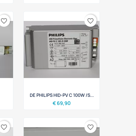
favorite_border
favorite_border
Snel bekijken

DE PHILIPS HID-PV C 100W /S...
€ 69,90
favorite_border
favorite_border