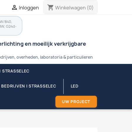

shopping_cart
Inloggen
Winkelwagen
(0)
8W/840,
8W, G24d-
rlichting en moeilijk verkrijgbare
drijven, overheden, laboratoria & particulieren
| STRASSELEC
 BEDRIJVEN | STRASSELEC
LED
UW PROJECT