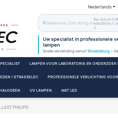

Nederlands
Bijv. DULUX D 1
search
MASTER PL-C 1
2…
Uw specialist in professionele ve
lampen
Snelle verzending vanuit
Straatsburg
— be
PECIALIST
LAMPEN VOOR LABORATORIA EN ONDERZOEK 
EDEN | STRASSELEC
PROFESSIONELE VERLICHTING VOOR
HALOGEEN
UV LAMPEN
MAT LED
LAST PHILIPS