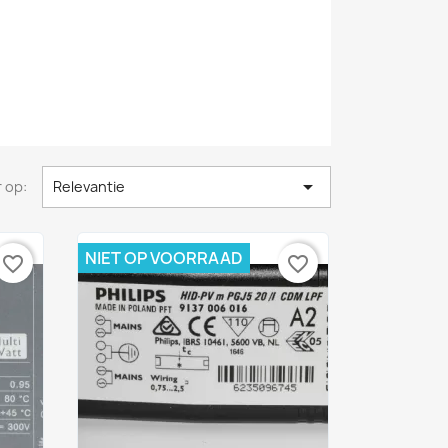

 op:
Relevantie
NIET OP VOORRAAD
favorite_border
favorite_border