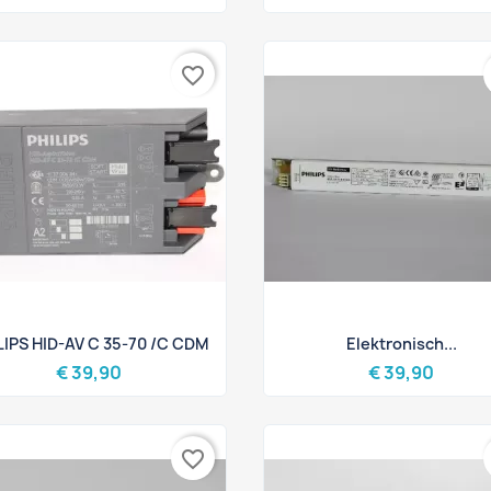
favorite_border
Snel bekijken
Snel bekijken


LIPS HID-AV C 35-70 /C CDM
Elektronisch...
€ 39,90
€ 39,90
favorite_border