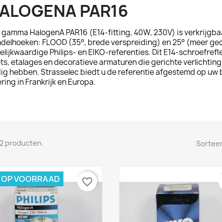
ALOGENA PAR16
t gamma
HalogenA PAR16
(E14-fitting, 40W, 230V) is verkrijgba
delhoeken: FLOOD (35°, brede verspreiding) en 25° (meer ge
gelijkwaardige Philips- en EIKO-referenties. Dit E14-schroefrefl
ts, etalages en decoratieve armaturen die gerichte verlichtin
ig hebben. Strasselec biedt u de referentie afgestemd op uw 
ering in Frankrijk en Europa.
n 2 producten.
Sorteer
T OP VOORRAAD
favorite_border