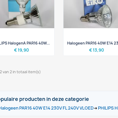
Snel bekijken
Snel bekijken


LIPS HalogenA PAR16 40W...
Halogeen PAR16 40W E14 23
€ 19,90
€ 13,90
2 van 2 in totaal item(s)
pulaire producten in deze categorie
Halogeen PAR16 40W E14 230V FL 240V VLOED
➜
PHILIPS 