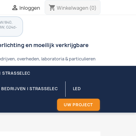

shopping_cart
Inloggen
Winkelwagen
(0)
8W/840,
8W, G24d-
rlichting en moeilijk verkrijgbare
drijven, overheden, laboratoria & particulieren
| STRASSELEC
 BEDRIJVEN | STRASSELEC
LED
UW PROJECT