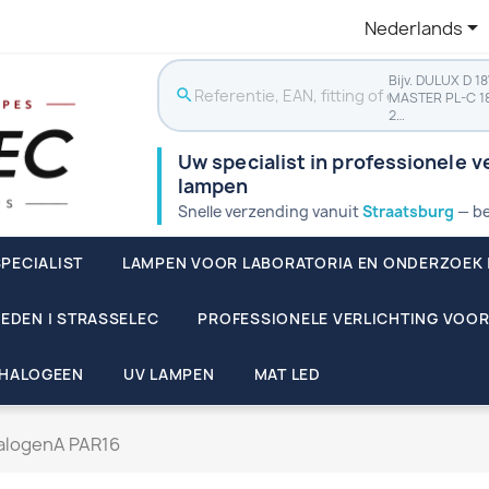

Nederlands
Bijv. DULUX D 1
search
MASTER PL-C 1
2…
Uw specialist in professionele ve
lampen
Snelle verzending vanuit
Straatsburg
— be
PECIALIST
LAMPEN VOOR LABORATORIA EN ONDERZOEK 
EDEN | STRASSELEC
PROFESSIONELE VERLICHTING VOOR
HALOGEEN
UV LAMPEN
MAT LED
alogenA PAR16