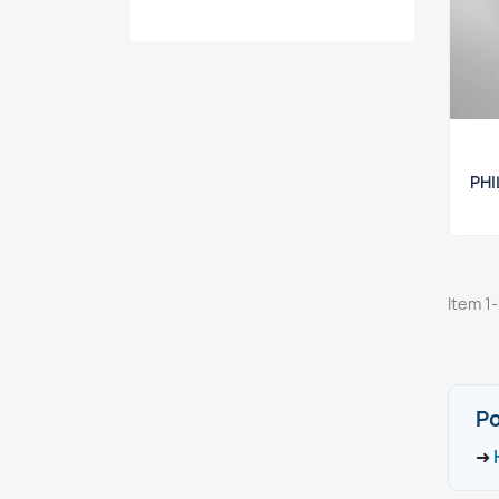
PHI
Item 1-
Po
➜