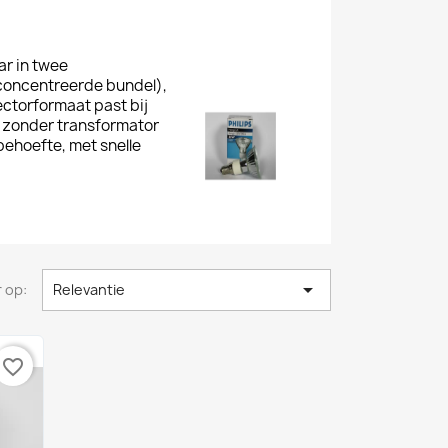
ar in twee
concentreerde bundel),
ectorformaat past bij
g zonder transformator
behoefte, met snelle

 op:
Relevantie
favorite_border