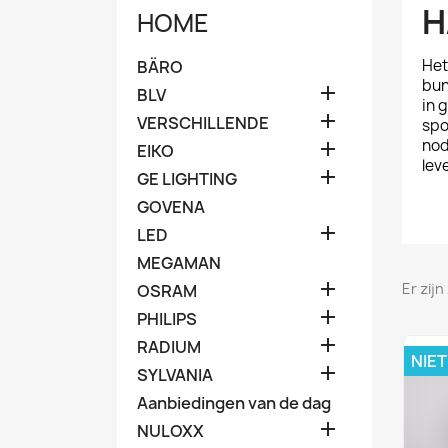
H
HOME
He
BÄRO
bun

BLV
in 

VERSCHILLENDE
spo
nod

EIKO
lev

GE LIGHTING
GOVENA

LED
MEGAMAN

Er zij
OSRAM

PHILIPS

RADIUM
NIE

SYLVANIA
Aanbiedingen van de dag

NULOXX