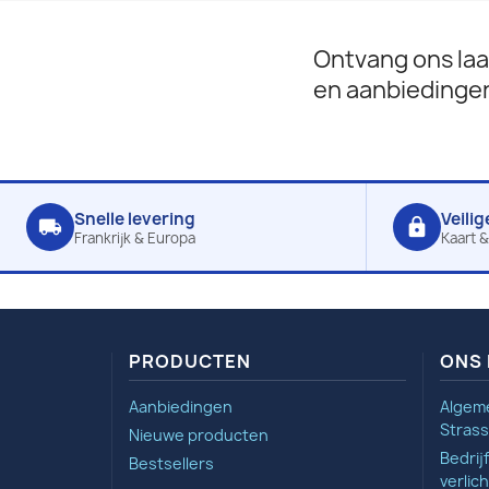
Ontvang ons laa
en aanbiedinge
Snelle levering
Veilig
local_shipping
lock
Frankrijk & Europa
Kaart &
PRODUCTEN
ONS 
Aanbiedingen
Algem
Strass
Nieuwe producten
Bedrij
Bestsellers
verlic