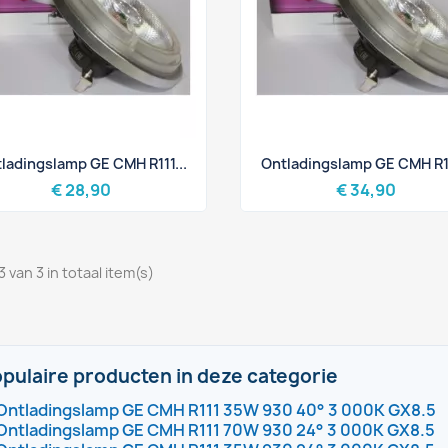
Snel bekijken
Snel bekijken


ladingslamp GE CMH R111...
Ontladingslamp GE CMH R11
€ 28,90
€ 34,90
3 van 3 in totaal item(s)
pulaire producten in deze categorie
Ontladingslamp GE CMH R111 35W 930 40° 3 000K GX8.5
Ontladingslamp GE CMH R111 70W 930 24° 3 000K GX8.5