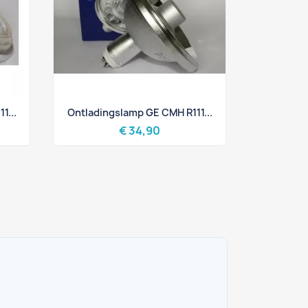
Snel bekijken

1...
Ontladingslamp GE CMH R111...
€ 34,90