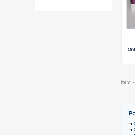
Ont
Item 1-
Po
➜
➜