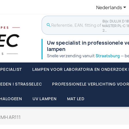

Nederlands
Bijv. DULUX D 1
search
MASTER PL-C 1
2…
Uw specialist in professionele ve
lampen
Snelle verzending vanuit
Straatsburg
— be
PECIALIST
LAMPEN VOOR LABORATORIA EN ONDERZOEK 
EDEN | STRASSELEC
PROFESSIONELE VERLICHTING VOOR
HALOGEEN
UV LAMPEN
MAT LED
MH AR111