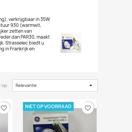
ng), verkrijgbaar in 35W
atuur 930 (warmwit,
jker zetten van
 breder dan PAR30, maakt
k. Strasselec biedt u
g in Frankrijk en

 op:
Relevantie
NIET OP VOORRAAD
favorite_border
favorite_border