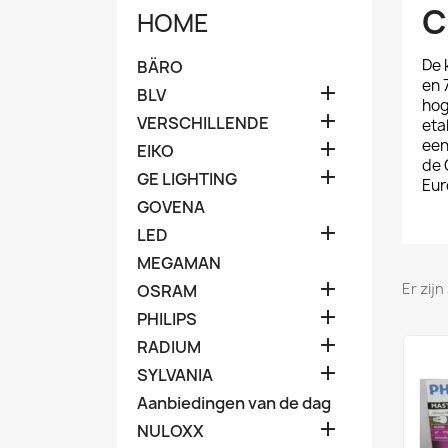
C
HOME
De 
BÄRO
en 

BLV
hog

VERSCHILLENDE
eta
een

EIKO
de 

GE LIGHTING
Eur
GOVENA

LED
MEGAMAN

Er zij
OSRAM

PHILIPS

RADIUM

SYLVANIA
Aanbiedingen van de dag

NULOXX