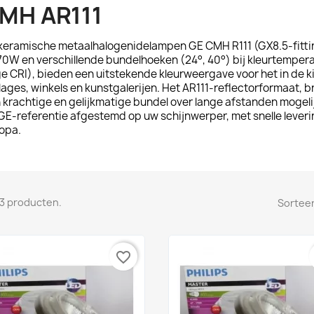
MH AR111
keramische metaalhalogenidelampen
GE CMH R111
(GX8.5-fitti
70W en verschillende bundelhoeken (24°, 40°) bij kleurtemper
e CRI), bieden een uitstekende kleurweergave voor het in de ki
lages, winkels en kunstgalerijen. Het AR111-reflectorformaat,
 krachtige en gelijkmatige bundel over lange afstanden mogelij
GE-referentie afgestemd op uw schijnwerper, met snelle leverin
opa.
n 3 producten.
Sorteer
favorite_border