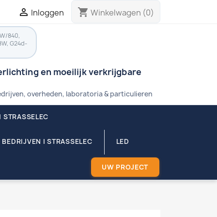

shopping_cart
Inloggen
Winkelwagen
(0)
8W/840,
8W, G24d-
rlichting en moeilijk verkrijgbare
drijven, overheden, laboratoria & particulieren
| STRASSELEC
 BEDRIJVEN | STRASSELEC
LED
UW PROJECT