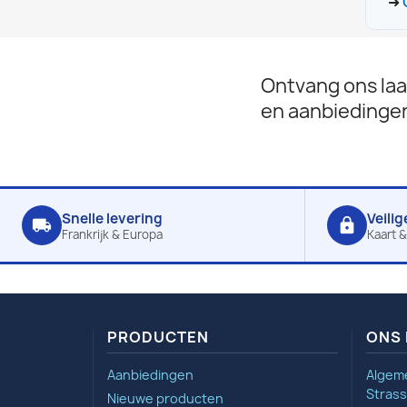
➜
Ontvang ons laa
en aanbiedinge
Snelle levering
Veilig
local_shipping
lock
Frankrijk & Europa
Kaart &
PRODUCTEN
ONS 
Aanbiedingen
Algem
Strass
Nieuwe producten