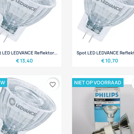
Snel bekijken
Snel bekijken


t LED LEDVANCE Reflektor...
Spot LED LEDVANCE Reflekto
€ 13,40
€ 10,70
UW
NIET OP VOORRAAD
favorite_border