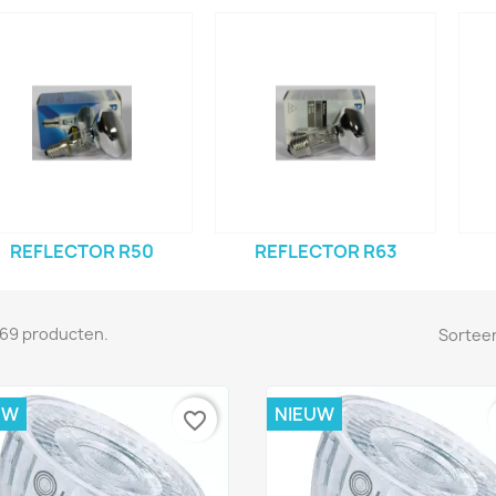
REFLECTOR R50
REFLECTOR R63
n 69 producten.
Sorteer
UW
NIEUW
favorite_border