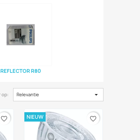
REFLECTOR R80

 op:
Relevantie
NIEUW
favorite_border
favorite_border