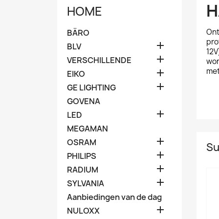
H
HOME
Ont
BÄRO
pro

BLV
12V

VERSCHILLENDE
won
met

EIKO

GE LIGHTING
GOVENA

LED
MEGAMAN

OSRAM
Su

PHILIPS

RADIUM

SYLVANIA
Aanbiedingen van de dag

NULOXX