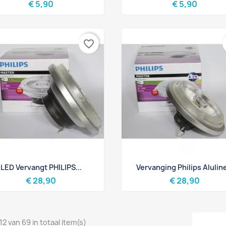
€ 5,90
€ 5,90
favorite_border
Snel bekijken
Snel bekijken


LED Vervangt PHILIPS...
Vervanging Philips Aluline
€ 28,90
€ 28,90
12 van 69 in totaal item(s)