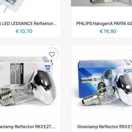
Snel bekijken
Snel bekijken


t LED LEDVANCE Reflektor...
PHILIPS HalogenA PAR16 40
€ 10,70
€ 19,90
favorite_border
Snel bekijken
Snel bekijken


eilamp Reflector R63 E27...
Gloeilamp Reflector R50 E1