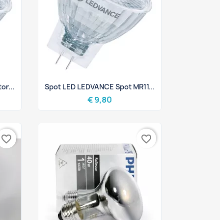
Snel bekijken

r...
Spot LED LEDVANCE Spot MR11...
€ 9,80
favorite_border
favorite_border