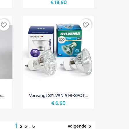
€ 18,90
favorite_border
favorite_border
Snel bekijken

...
Vervangt SYLVANIA HI-SPOT...
€ 6,90
1

Volgende
2
3
…
6