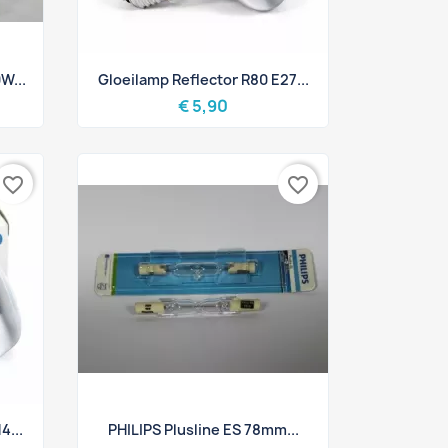
Snel bekijken

W...
Gloeilamp Reflector R80 E27...
€ 5,90
favorite_border
favorite_border
Snel bekijken

4...
PHILIPS Plusline ES 78mm...