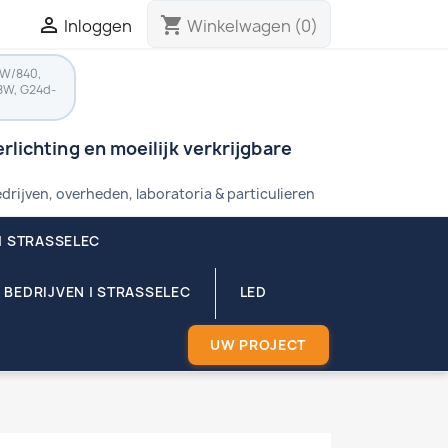

shopping_cart
Inloggen
Winkelwagen
(0)
8W/840,
8W, G24d-
rlichting en moeilijk verkrijgbare
drijven, overheden, laboratoria & particulieren
| STRASSELEC
 BEDRIJVEN | STRASSELEC
LED
UW PROJECT