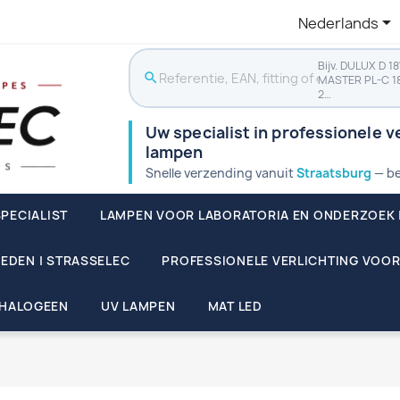

Nederlands
Bijv. DULUX D 1
search
MASTER PL-C 1
2…
Uw specialist in professionele ve
lampen
Snelle verzending vanuit
Straatsburg
— be
PECIALIST
LAMPEN VOOR LABORATORIA EN ONDERZOEK 
EDEN | STRASSELEC
PROFESSIONELE VERLICHTING VOOR
HALOGEEN
UV LAMPEN
MAT LED