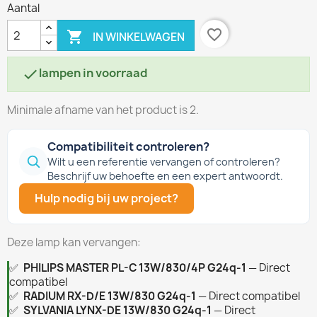
Aantal
favorite_border

IN WINKELWAGEN
lampen in voorraad

Minimale afname van het product is 2.
Compatibiliteit controleren?
Wilt u een referentie vervangen of controleren?
Beschrijf uw behoefte en een expert antwoordt.
Hulp nodig bij uw project?
Deze lamp kan vervangen:
✅
PHILIPS MASTER PL-C 13W/830/4P G24q-1
— Direct
compatibel
✅
RADIUM RX-D/E 13W/830 G24q-1
— Direct compatibel
✅
SYLVANIA LYNX-DE 13W/830 G24q-1
— Direct