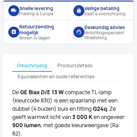
Snelle levering
Veilige betaling
local_shipping
lock
Frankrijk & Europa
Kaart & overschrijving
Retourzending
Deskundig advies
assignment_return
support_agent
mogelijk
Verlichtingsspecialist
Straatsburg
Binnen 14 dagen
Omschrijving
Productdetails
Equivalenten en oude referenties
De
GE Biax D/E 13 W
compacte TL-lamp
(kleurcode 830) is een spaarlamp met een
dubbel (4 buizen) buis en fitting
G24q
. Ze
geeft warmwit licht van
3 000 K
en ongeveer
900 lumen
, met goede kleurweergave (Ra
82).