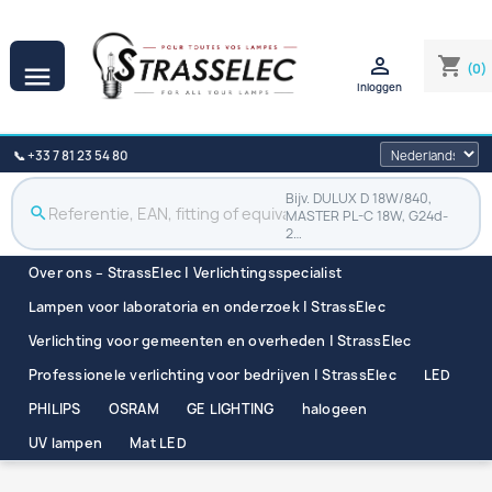

shopping_cart
(0)

Inloggen
📞 +33 7 81 23 54 80
Bijv. DULUX D 18W/840,
search
MASTER PL-C 18W, G24d-
2…
Over ons – StrassElec | Verlichtingsspecialist
Lampen voor laboratoria en onderzoek | StrassElec
Verlichting voor gemeenten en overheden | StrassElec
Professionele verlichting voor bedrijven | StrassElec
LED
PHILIPS
OSRAM
GE LIGHTING
halogeen
UV lampen
Mat LED