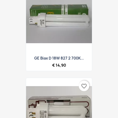
GE Biax D 18W 827 2 700K...
€ 14,90
favorite_border