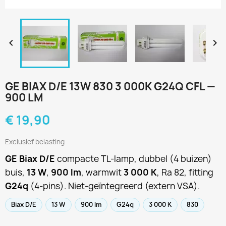


GE BIAX D/E 13W 830 3 000K G24Q CFL —
900 LM
€ 19,90
Exclusief belasting
GE Biax D/E
compacte TL-lamp, dubbel (4 buizen)
buis,
13 W
,
900 lm
, warmwit
3 000 K
, Ra 82, fitting
G24q
(4-pins). Niet-geïntegreerd (extern VSA).
Biax D/E
13 W
900 lm
G24q
3 000 K
830