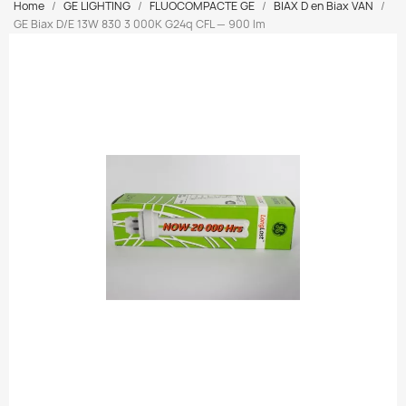
Home
GE LIGHTING
FLUOCOMPACTE GE
BIAX D en Biax VAN
GE Biax D/E 13W 830 3 000K G24q CFL — 900 lm