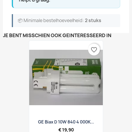
📦 Minimale bestelhoeveelheid:
2 stuks
JE BENT MISSCHIEN OOK GEÏNTERESSEERD IN
favorite_border
GE Biax D 10W 840 4 000K...
€ 19,90