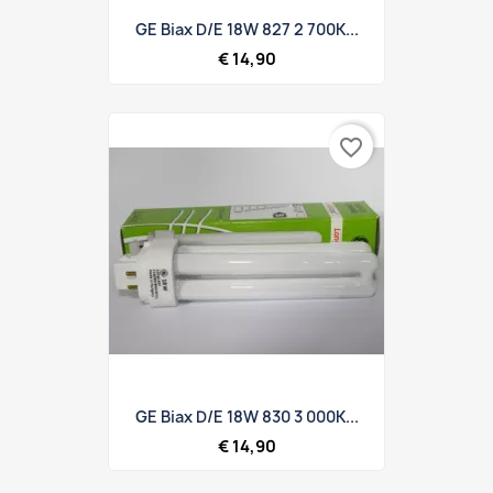
GE Biax D/E 18W 827 2 700K...
€ 14,90
favorite_border
GE Biax D/E 18W 830 3 000K...
€ 14,90