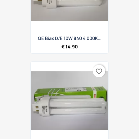
GE Biax D/E 10W 840 4 000K...
€ 14,90
favorite_border