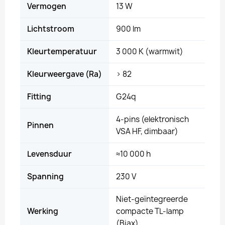
Vermogen
13 W
Lichtstroom
900 lm
Kleurtemperatuur
3 000 K (warmwit)
Kleurweergave (Ra)
> 82
Fitting
G24q
4-pins (elektronisch
Pinnen
VSA HF, dimbaar)
Levensduur
≈10 000 h
Spanning
230 V
Niet-geïntegreerde
Werking
compacte TL-lamp
(Biax)