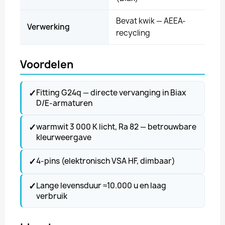
Bevat kwik — AEEA-
Verwerking
recycling
Voordelen
✓
Fitting G24q — directe vervanging in Biax
D/E-armaturen
✓
warmwit 3 000 K licht, Ra 82 — betrouwbare
kleurweergave
✓
4-pins (elektronisch VSA HF, dimbaar)
✓
Lange levensduur ≈10.000 u en laag
verbruik