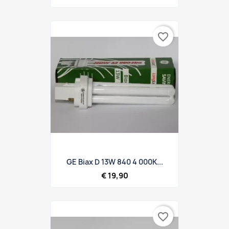
favorite_border
GE Biax D 13W 840 4 000K...
€ 19,90
favorite_border