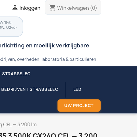

shopping_cart
Inloggen
Winkelwagen
(0)
8W/840,
8W, G24d-
rlichting en moeilijk verkrijgbare
drijven, overheden, laboratoria & particulieren
| STRASSELEC
 BEDRIJVEN | STRASSELEC
LED
UW PROJECT
 CFL — 3 200 lm
35 3 500K GX24Q CFL — 3 200