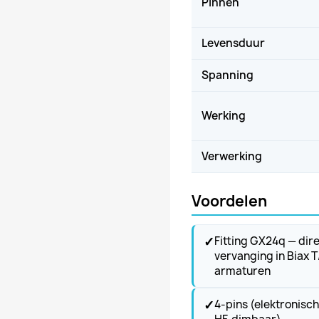
Pinnen
Levensduur
Spanning
Werking
Verwerking
Voordelen
✓
Fitting GX24q — dir
vervanging in Biax T
armaturen
✓
4-pins (elektronisc