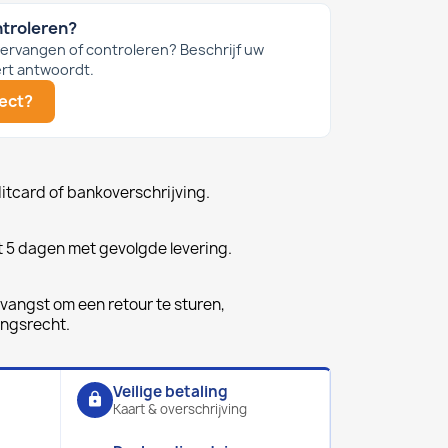
ntroleren?
 vervangen of controleren? Beschrijf uw
rt antwoordt.
ject?
ditcard of bankoverschrijving.
t 5 dagen met gevolgde levering.
vangst om een retour te sturen,
ingsrecht.
Veilige betaling
lock
Kaart & overschrijving