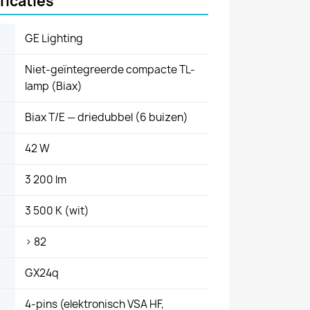
ficaties
GE Lighting
Niet-geïntegreerde compacte TL-
lamp (Biax)
Biax T/E — driedubbel (6 buizen)
42 W
3 200 lm
3 500 K (wit)
> 82
GX24q
4-pins (elektronisch VSA HF,