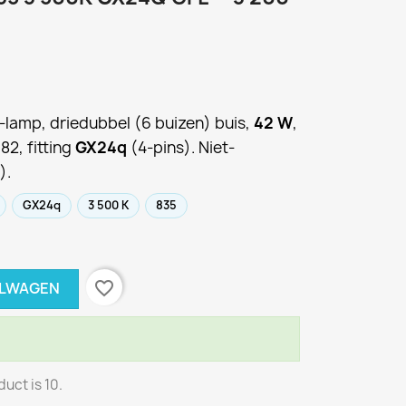
lamp, driedubbel (6 buizen) buis,
42 W
,
 82, fitting
GX24q
(4-pins). Niet-
).
GX24q
3 500 K
835
favorite_border
ELWAGEN
uct is 10.