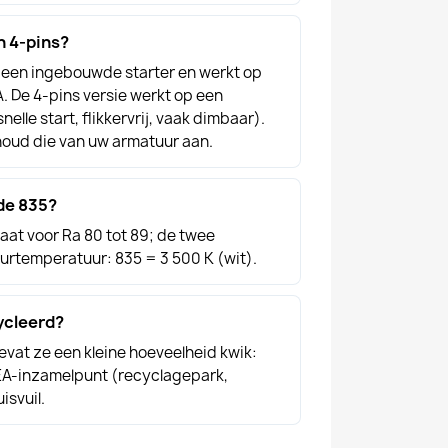
n 4-pins?
t een ingebouwde starter en werkt op
. De 4-pins versie werkt op een
elle start, flikkervrij, vaak dimbaar).
 houd die van uw armatuur aan.
de 835?
taat voor Ra 80 tot 89; de twee
urtemperatuur: 835 = 3 500 K (wit).
ycleerd?
evat ze een kleine hoeveelheid kwik:
EA-inzamelpunt (recyclagepark,
uisvuil.