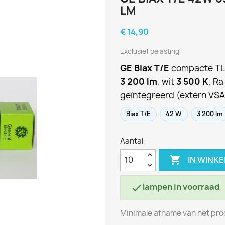
LM
€ 14,90
Exclusief belasting
GE Biax T/E
compacte TL-
3 200 lm
, wit
3 500 K
, Ra
geïntegreerd (extern VSA
Biax T/E
42 W
3 200 lm
Aantal

IN WINK
lampen in voorraad

Minimale afname van het prod