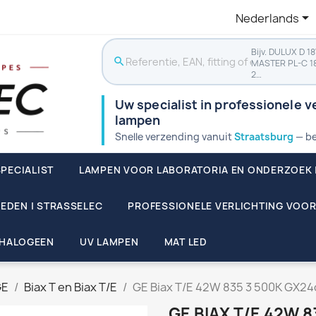

Nederlands
Bijv. DULUX D 1
search
MASTER PL-C 1
2…
Uw specialist in professionele ve
lampen
Snelle verzending vanuit
Straatsburg
— be
PECIALIST
LAMPEN VOOR LABORATORIA EN ONDERZOEK 
EDEN | STRASSELEC
PROFESSIONELE VERLICHTING VOOR
HALOGEEN
UV LAMPEN
MAT LED
GE
Biax T en Biax T/E
GE Biax T/E 42W 835 3 500K GX24q
GE BIAX T/E 42W 8