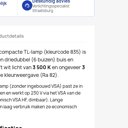
Deskundig advies
ijk
support_agent
Verlichtingsspecialist
Straatsburg
ductdetails
compacte TL-lamp (kleurcode 835) is
n driedubbel (6 buizen) buis en
t wit licht van
3 500 K
en ongeveer
3
e kleurweergave (Ra 82).
amp (zonder ingebouwd VSA) past ze in
 en werkt op 230 V via het VSA van de
onisch VSA HF, dimbaar). Lange
en laag verbruik maken ze economisch