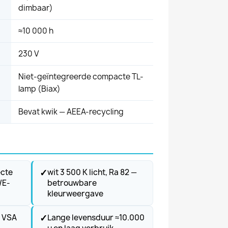
dimbaar)
≈10 000 h
230 V
Niet-geïntegreerde compacte TL-
lamp (Biax)
Bevat kwik — AEEA-recycling
✓
ecte
wit 3 500 K licht, Ra 82 —
/E-
betrouwbare
kleurweergave
✓
h VSA
Lange levensduur ≈10.000