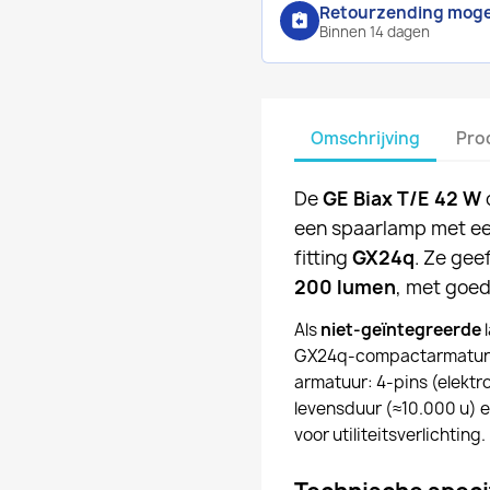
Retourzending mogel
assignment_return
Binnen 14 dagen
Omschrijving
Pro
De
GE Biax T/E 42 W
een spaarlamp met ee
fitting
GX24q
. Ze geef
200 lumen
, met goed
Als
niet-geïntegreerde
l
GX24q-compactarmaturen
armatuur: 4-pins (elektr
levensduur (≈10.000 u) 
voor utiliteitsverlichting.