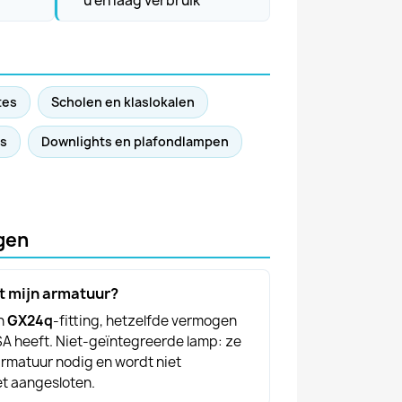
u en laag verbruik
tes
Scholen en klaslokalen
ls
Downlights en plafondlampen
gen
t mijn armatuur?
en
GX24q
-fitting, hetzelfde vermogen
SA heeft. Niet-geïntegreerde lamp: ze
armatuur nodig en wordt niet
et aangesloten.