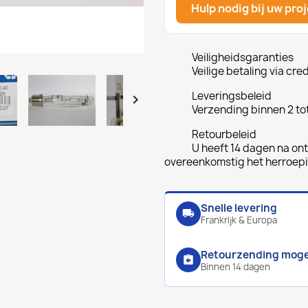
Hulp nodig bij uw pro
Veiligheidsgaranties
Veilige betaling via cre
Leveringsbeleid

Verzending binnen 2 to
Retourbeleid
U heeft 14 dagen na ont
overeenkomstig het herroep
Snelle levering
local_shipping
Frankrijk & Europa
Retourzending mogel
assignment_return
Binnen 14 dagen