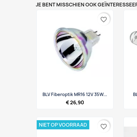
JE BENT MISSCHIEN OOK GEÏNTERESSEER
favorite_border
Snel bekijken

BLV Fiberoptik MR16 12V 35W...
B
€ 26,90
NIET OP VOORRAAD
favorite_border