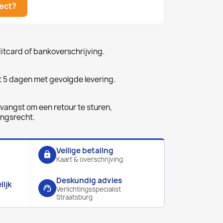
ject?
ditcard of bankoverschrijving.
t 5 dagen met gevolgde levering.
vangst om een retour te sturen,
ingsrecht.
Veilige betaling
lock
Kaart & overschrijving
Deskundig advies
ijk
support_agent
Verlichtingsspecialist
Straatsburg