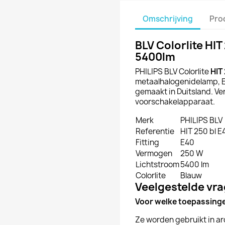
Omschrijving
Pro
BLV Colorlite HI
5400lm
PHILIPS BLV Colorlite
HIT
metaalhalogenidelamp, E
gemaakt in Duitsland. Ve
voorschakelapparaat.
Merk
PHILIPS BLV
Referentie
HIT 250 bl 
Fitting
E40
Vermogen
250 W
Lichtstroom
5400 lm
Colorlite
Blauw
Veelgestelde vr
Voor welke toepassinge
Ze worden gebruikt in ar