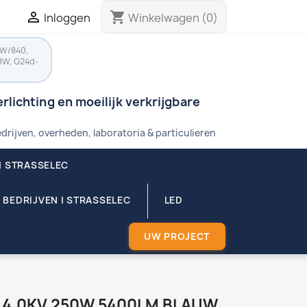

shopping_cart
Inloggen
Winkelwagen
(0)
8W/840,
8W, G24d-
rlichting en moeilijk verkrijgbare
drijven, overheden, laboratoria & particulieren
| STRASSELEC
 BEDRIJVEN | STRASSELEC
LED
UW PROJECT
40 4,0KV 250W 5400LM BLAUW