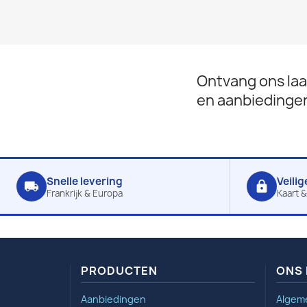
Ontvang ons laa
en aanbiedinge
Snelle levering
Veilig
local_shipping
lock
Frankrijk & Europa
Kaart &
PRODUCTEN
ONS 
Aanbiedingen
Algem