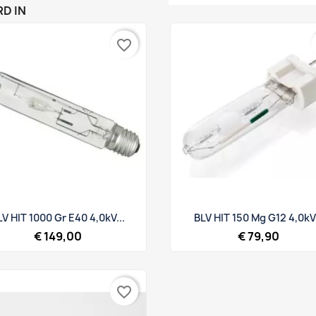
D IN
favorite_border
Snel bekijken
Snel bekijken


LV HIT 1000 Gr E40 4,0kV...
BLV HIT 150 Mg G12 4,0kV.
€ 149,00
€ 79,90
favorite_border