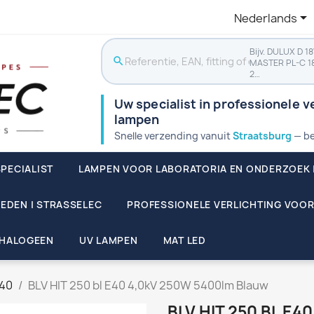

Nederlands
Bijv. DULUX D 1
search
MASTER PL-C 1
2…
Uw specialist in professionele ve
lampen
Snelle verzending vanuit
Straatsburg
— be
PECIALIST
LAMPEN VOOR LABORATORIA EN ONDERZOEK 
EDEN | STRASSELEC
PROFESSIONELE VERLICHTING VOOR
HALOGEEN
UV LAMPEN
MAT LED
E40
BLV HIT 250 bl E40 4,0kV 250W 5400lm Blauw
BLV HIT 250 BL E