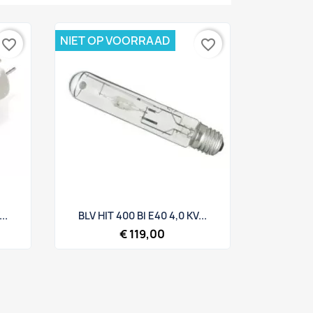
NIET OP VOORRAAD
favorite_border
favorite_border
Snel bekijken

..
BLV HIT 400 Bl E40 4,0 KV...
€ 119,00