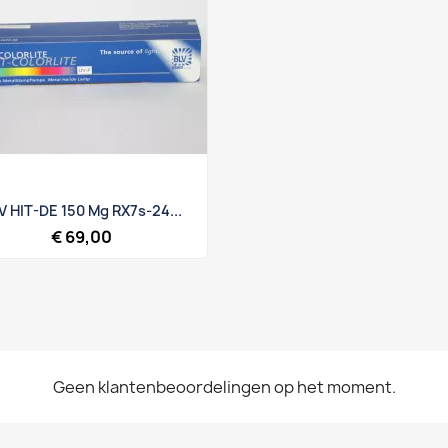
Snel bekijken

V HIT-DE 150 Mg RX7s-24...
€ 69,00
Geen klantenbeoordelingen op het moment.