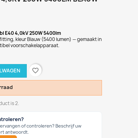
 bl E40 4,0kV 250W 5400lm
itting, kleur Blauw (5400 lumen) — gemaakt in
tibel voorschakelapparaat.
favorite_border
ELWAGEN
rraad
uct is 2.
ntroleren?
 vervangen of controleren? Beschrijf uw
rt antwoordt.