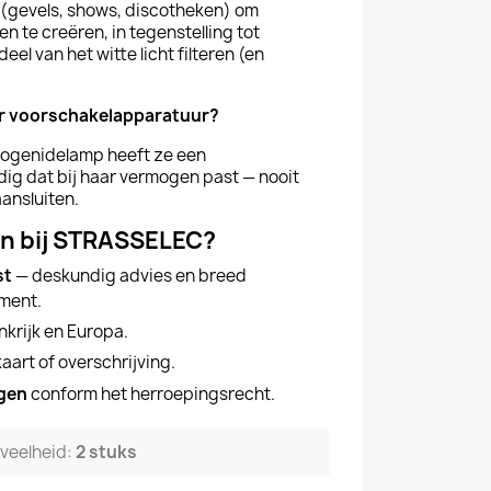
(gevels, shows, discotheken) om
n te creëren, in tegenstelling tot
deel van het witte licht filteren (en
r voorschakelapparatuur?
alogenidelamp heeft ze een
ig dat bij haar vermogen past — nooit
aansluiten.
n bij STRASSELEC?
st
— deskundig advies en breed
iment.
nkrijk en Europa.
aart of overschrijving.
agen
conform het herroepingsrecht.
eveelheid:
2 stuks