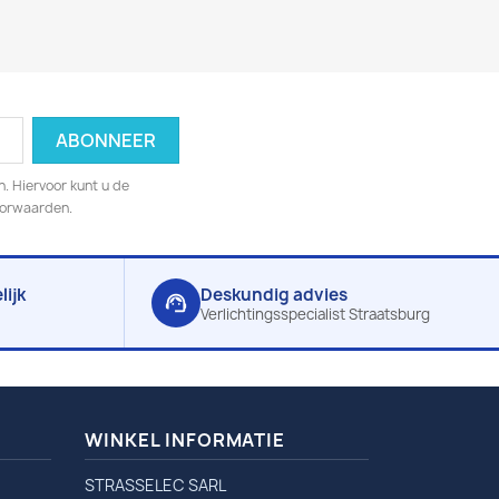
. Hiervoor kunt u de
oorwaarden.
ijk
Deskundig advies
support_agent
Verlichtingsspecialist Straatsburg
WINKEL INFORMATIE
STRASSELEC SARL