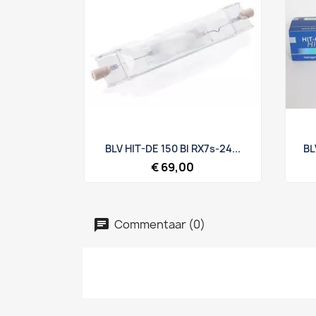
Snel bekijken

BLV HIT-DE 150 Bl RX7s-24...
BL
€ 69,00
Commentaar (0)