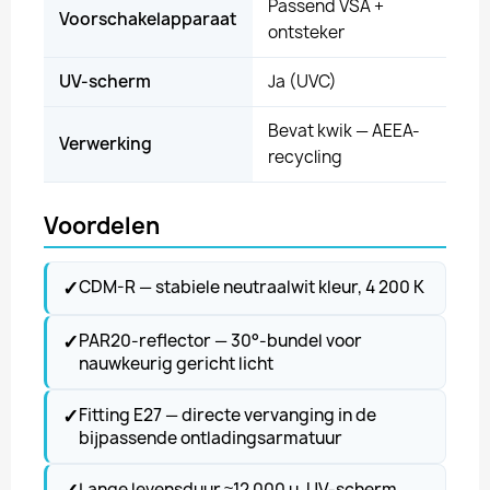
Passend VSA +
Voorschakelapparaat
ontsteker
UV-scherm
Ja (UVC)
Bevat kwik — AEEA-
Verwerking
recycling
Voordelen
✓
CDM-R — stabiele neutraalwit kleur, 4 200 K
✓
PAR20-reflector — 30°-bundel voor
nauwkeurig gericht licht
✓
Fitting E27 — directe vervanging in de
bijpassende ontladingsarmatuur
Lange levensduur ≈12 000 u, UV-scherm