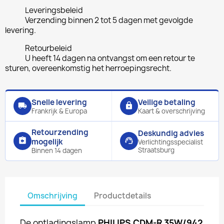
Leveringsbeleid
Verzending binnen 2 tot 5 dagen met gevolgde
levering.
Retourbeleid
U heeft 14 dagen na ontvangst om een retour te
sturen, overeenkomstig het herroepingsrecht.
Snelle levering
Veilige betaling
local_shipping
lock
Frankrijk & Europa
Kaart & overschrijving
Retourzending
Deskundig advies
assignment_return
support_agent
mogelijk
Verlichtingsspecialist
Straatsburg
Binnen 14 dagen
Omschrijving
Productdetails
De ontladingslamp
PHILIPS CDM-R 35W/942