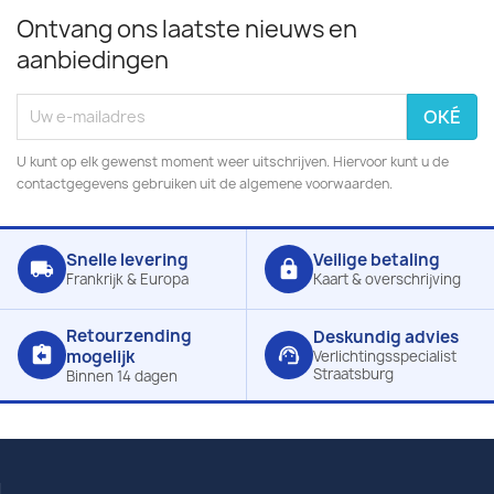
Ontvang ons laatste nieuws en
aanbiedingen
U kunt op elk gewenst moment weer uitschrijven. Hiervoor kunt u de
contactgegevens gebruiken uit de algemene voorwaarden.
Snelle levering
Veilige betaling
local_shipping
lock
Frankrijk & Europa
Kaart & overschrijving
Retourzending
Deskundig advies
assignment_return
support_agent
mogelijk
Verlichtingsspecialist
Straatsburg
Binnen 14 dagen