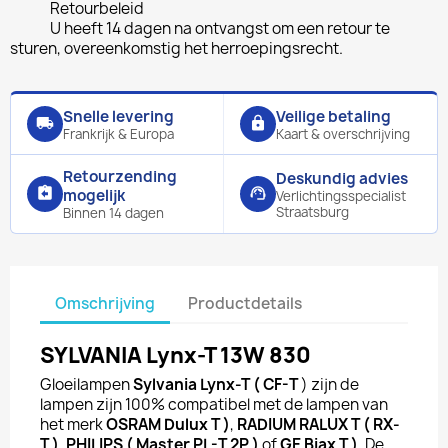
Retourbeleid
U heeft 14 dagen na ontvangst om een retour te
sturen, overeenkomstig het herroepingsrecht.
Snelle levering
Veilige betaling
local_shipping
lock
Frankrijk & Europa
Kaart & overschrijving
Retourzending
Deskundig advies
assignment_return
support_agent
mogelijk
Verlichtingsspecialist
Straatsburg
Binnen 14 dagen
Omschrijving
Productdetails
SYLVANIA
Lynx-T 13W 830
Gloeilampen
Sylvania
Lynx-T
( CF-T
) zijn de
lampen zijn 100% compatibel met de lampen van
het merk
OSRAM Dulux T )
,
RADIUM RALUX T ( RX-
T )
,
PHILIPS ( Master PL-T 2P )
of
GE Biax T )
. De