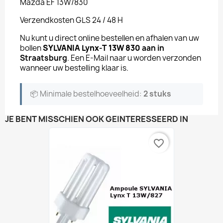
Mazda EF 13W/830
Verzendkosten GLS 24 / 48 H
Nu kunt u direct online bestellen en afhalen van uw
bollen
SYLVANIA Lynx-T 13W 830
aan in
Straatsburg
. Een E-Mail naar u worden verzonden
wanneer uw bestelling klaar is.
📦 Minimale bestelhoeveelheid:
2 stuks
JE BENT MISSCHIEN OOK GEÏNTERESSEERD IN
favorite_border