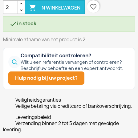
favorite_border

IN WINKELWAGEN
in stock

Minimale afname van het product is 2.
Compatibiliteit controleren?
Wilt u een referentie vervangen of controleren?
Beschrijf uw behoefte en een expert antwoordt.
Hulp nodig bij uw project?
Veiligheidsgaranties
Veilige betaling via creditcard of bankoverschrijving.
Leveringsbeleid
Verzending binnen 2 tot 5 dagen met gevolgde
levering.