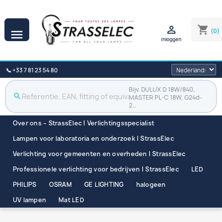

shopping_cart
(0)

Inloggen
📞 +33 7 81 23 54 80
Bijv. DULUX D 18W/840,
search
MASTER PL-C 18W, G24d-
2…
Over ons – StrassElec | Verlichtingsspecialist
Lampen voor laboratoria en onderzoek | StrassElec
Verlichting voor gemeenten en overheden | StrassElec
Professionele verlichting voor bedrijven | StrassElec
LED
PHILIPS
OSRAM
GE LIGHTING
halogeen
UV lampen
Mat LED