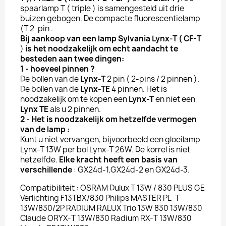
spaarlamp T ( triple ) is samengesteld uit drie
buizen gebogen. De compacte fluorescentielamp
(T 2-pin .
Bij aankoop van een lamp
Sylvania
Lynx-T
( CF-T
)
is het noodzakelijk om echt aandacht te
besteden aan twee dingen:
1 - hoeveel pinnen ?
De bollen van de
Lynx-T
2 pin ( 2-pins / 2 pinnen ).
De bollen van de
Lynx-T
E
4 pinnen. Het is
noodzakelijk om te kopen een
Lynx-T
en niet een
Lynx T
E
als u 2 pinnen.
2 - Het is noodzakelijk om hetzelfde vermogen
van de lamp :
Kunt u niet vervangen, bijvoorbeeld een gloeilamp
Lynx-T 13W per bol Lynx-T 26W. De korrel is niet
hetzelfde.
Elke kracht heeft een basis van
verschillende
: GX24d-1,GX24d-2 en GX24d-3.
Compatibiliteit : OSRAM Dulux T 13W / 830 PLUS GE
Verlichting F13TBX/830 Philips MASTER PL-T
13W/830/2P RADIUM RALUX Trio 13W 830 13W/830
Claude ORYX-T 13W/830 Radium RX-T 13W/830