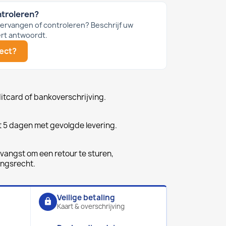
ntroleren?
 vervangen of controleren? Beschrijf uw
rt antwoordt.
ject?
ditcard of bankoverschrijving.
t 5 dagen met gevolgde levering.
vangst om een retour te sturen,
ingsrecht.
Veilige betaling
lock
Kaart & overschrijving