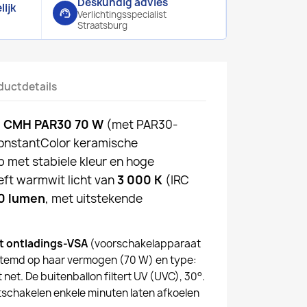
Deskundig advies
ijk
support_agent
Verlichtingsspecialist
Straatsburg
ductdetails
 CMH PAR30 70 W
(met PAR30-
ConstantColor keramische
 met stabiele kleur en hoge
eft warmwit licht van
3 000 K
(IRC
0 lumen
, met uitstekende
t ontladings-VSA
(voorschakelapparaat
stemd op haar vermogen (70 W) en type:
 net. De buitenballon filtert UV (UVC), 30°.
tschakelen enkele minuten laten afkoelen