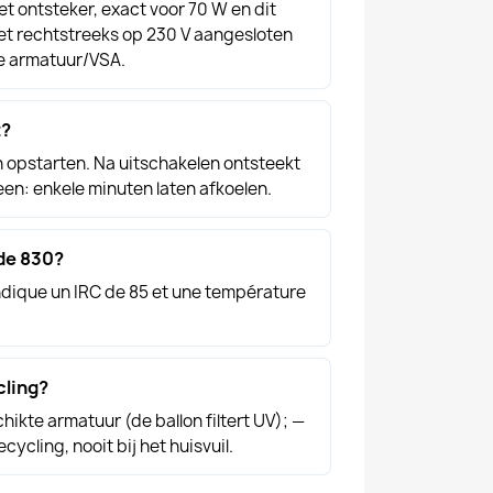
t ontsteker, exact voor 70 W en dit
et rechtstreeks op 230 V aangesloten
e armatuur/VSA.
t?
opstarten. Na uitschakelen ontsteekt
en: enkele minuten laten afkoelen.
de 830?
ndique un IRC de 85 et une température
cling?
hikte armatuur (de ballon filtert UV); —
ycling, nooit bij het huisvuil.