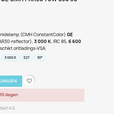
enidelamp (CMH ConstantColor)
GE
R30-reflector),
3 000 K
, IRC 85,
6 600
eschikt ontladings-VSA.
3 000 K
E27
30°
favorite_border
ELWAGEN
 10 dagen
uct is 2.