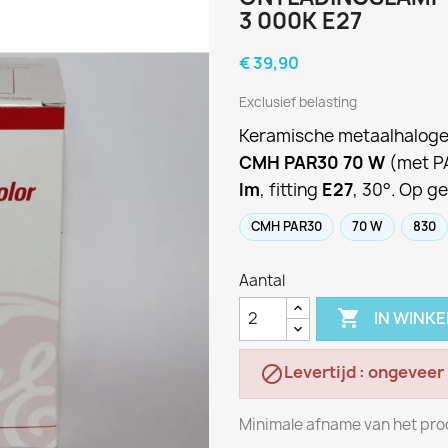
3 000K E27
€ 39,90
Exclusief belasting
Keramische metaalhalog
CMH PAR30 70 W
(met PA
lm
, fitting
E27
, 30°. Op g
CMH PAR30
70 W
830
Aantal

IN WINK
Levertijd : ongeveer

Minimale afname van het prod