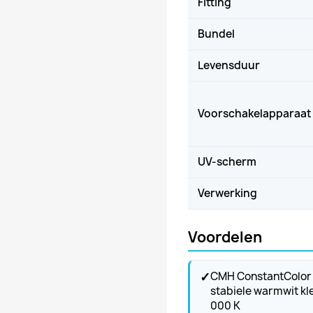
Fitting
Bundel
Levensduur
Voorschakelapparaat
UV-scherm
Verwerking
Voordelen
✓
CMH ConstantColor
stabiele warmwit kle
000 K