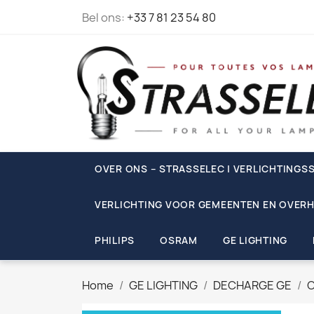
Bel ons:
+33 7 81 23 54 80
OVER ONS – STRASSELEC | VERLICHTINGSS
VERLICHTING VOOR GEMEENTEN EN OVERH
PHILIPS
OSRAM
GE LIGHTING
Home
GE LIGHTING
DECHARGE GE
C