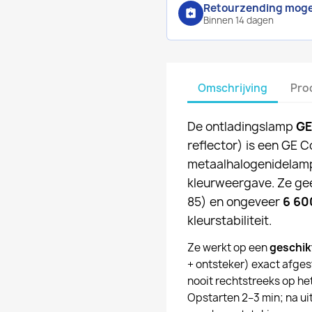
Retourzending mogel
assignment_return
Binnen 14 dagen
Omschrijving
Pro
De ontladingslamp
GE
reflector) is een GE 
metaalhalogenidelamp
kleurweergave. Ze ge
85) en ongeveer
6 60
kleurstabiliteit.
Ze werkt op een
geschik
+ ontsteker) exact afge
nooit rechtstreeks op het
Opstarten 2–3 min; na ui