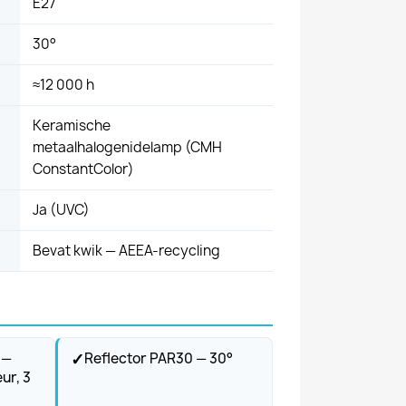
E27
30°
≈12 000 h
Keramische
metaalhalogenidelamp (CMH
ConstantColor)
Ja (UVC)
Bevat kwik — AEEA-recycling
✓
 —
Reflector PAR30 — 30°
ur, 3