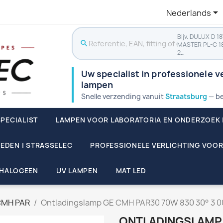

Nederlands
Bijv. DULUX D 1
search
MASTER PL-C 1
2…
Uw specialist in professionele ve
lampen
Snelle verzending vanuit
Straatsburg
— be
PECIALIST
LAMPEN VOOR LABORATORIA EN ONDERZOEK 
EDEN | STRASSELEC
PROFESSIONELE VERLICHTING VOOR
HALOGEEN
UV LAMPEN
MAT LED
MH PAR
Ontladingslamp GE CMH PAR30 70W 830 30° 3 0
ONTLADINGSLAMP 