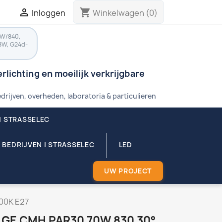

shopping_cart
Inloggen
Winkelwagen
(0)
8W/840,
8W, G24d-
rlichting en moeilijk verkrijgbare
drijven, overheden, laboratoria & particulieren
| STRASSELEC
 BEDRIJVEN | STRASSELEC
LED
UW PROJECT
00K E27
GE CMH PAR30 70W 830 30°