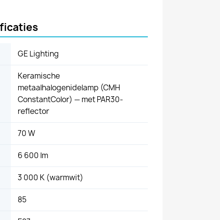
ficaties
GE Lighting
Keramische
metaalhalogenidelamp (CMH
ConstantColor) — met PAR30-
reflector
70 W
6 600 lm
3 000 K (warmwit)
85