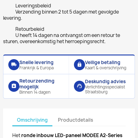
Leveringsbeleid
Verzending binnen 2 tot 5 dagen met gevolgde
levering.
Retourbeleid
U heeft 14 dagen na ontvangst om een retour te
sturen, overeenkomstig het herroepingsrecht.
Snelle levering
Veilige betaling
local_shipping
lock
Frankrijk & Europa
Kaart & overschrijving
Retourzending
Deskundig advies
assignment_return
support_agent
mogelijk
Verlichtingsspecialist
Straatsburg
Binnen 14 dagen
Omschrijving
Productdetails
Het
ronde inbouw LED-paneel MODEE A2-Series