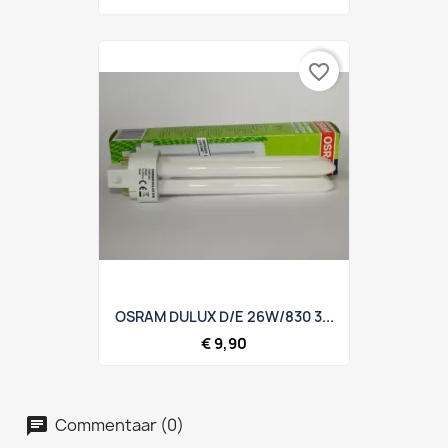
favorite_border
OSRAM DULUX D/E 26W/830 3...
€ 9,90
Commentaar (0)