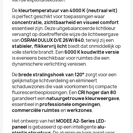
De
kleurtemperatuur van 4000 K (neutraal wit)
is perfect geschikt voor toepassingen waar
concentratie, zichtbaarheid en visueel comfort
essentieel zijn. Deze uitgebalanceerde lichtkleur
vervangt op doeltreffende wijze de lichtweergave
van
OSRAM DULUX D/E 26W/840
, terwijl zij een
stabieler, flikkervrij licht
biedt dat onmiddellijk op
volle sterkte brandt. Een
6000 K koudwitte versie
is eveneens beschikbaar voor ruimtes die een
dynamischere verlichting vereisen.
De
brede stralingshoek van 120°
zorgt voor een
gelijkmatige lichtverdeling en elimineert
schaduwzones die vaak voorkomen bij compacte
fluorescentieoplossingen. Een
CRI hoger dan 80
garandeert een
natuurgetrouwe kleurweergave
,
essentieel in
professionele omgevingen
,
commerciële ruimtes
en
werkzones
.
Het ontwerp van het
MODEE A2-Series LED-
paneel
is gebaseerd op een intelligente
alu-
plastic structuur
. De aluminium kern zorgt voor