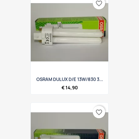
favorite_border
OSRAM DULUX D/E 13W/830 3...
€ 14,90
favorite_border