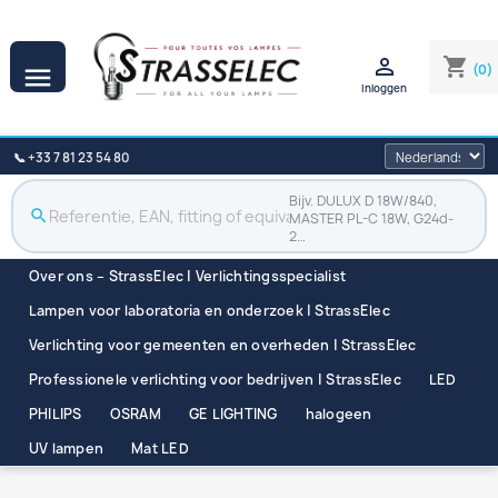

shopping_cart
(0)

Inloggen
📞 +33 7 81 23 54 80
Bijv. DULUX D 18W/840,
search
MASTER PL-C 18W, G24d-
2…
Over ons – StrassElec | Verlichtingsspecialist
Lampen voor laboratoria en onderzoek | StrassElec
Verlichting voor gemeenten en overheden | StrassElec
Professionele verlichting voor bedrijven | StrassElec
LED
PHILIPS
OSRAM
GE LIGHTING
halogeen
UV lampen
Mat LED