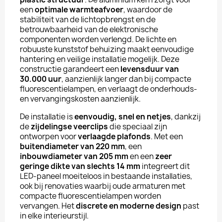
een
optimale warmteafvoer
, waardoor de
stabiliteit van de lichtopbrengst en de
betrouwbaarheid van de elektronische
componenten worden verlengd. De lichte en
robuuste kunststof behuizing maakt eenvoudige
hantering en veilige installatie mogelijk. Deze
constructie garandeert een
levensduur van
30.000 uur
, aanzienlijk langer dan bij compacte
fluorescentielampen, en verlaagt de onderhouds-
en vervangingskosten aanzienlijk.
De installatie is
eenvoudig, snel en netjes
, dankzij
de
zijdelingse veerclips
die speciaal zijn
ontworpen voor
verlaagde plafonds
. Met een
buitendiameter van 220 mm
, een
inbouwdiameter van 205 mm
en een
zeer
geringe dikte van slechts 14 mm
integreert dit
LED-paneel moeiteloos in bestaande installaties,
ook bij renovaties waarbij oude armaturen met
compacte fluorescentielampen worden
vervangen. Het
discrete en moderne design
past
in elke interieurstijl.