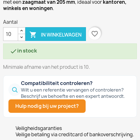
met een
zaagmaat van 205 mm
, ideaal voor
kantoren,
winkels en woningen
.
Aantal
favorite_border

IN WINKELWAGEN
in stock

Minimale afname van het product is 10.
Compatibiliteit controleren?
Wilt u een referentie vervangen of controleren?
Beschrijf uw behoefte en een expert antwoordt.
Hulp nodig bij uw project?
Veiligheidsgaranties
Veilige betaling via creditcard of bankoverschrijving.