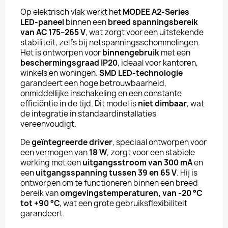
Op elektrisch vlak werkt het
MODEE A2-Series
LED-paneel
binnen een
breed spanningsbereik
van AC 175–265 V
, wat zorgt voor een uitstekende
stabiliteit, zelfs bij netspanningsschommelingen.
Het is ontworpen voor
binnengebruik
met een
beschermingsgraad IP20
, ideaal voor kantoren,
winkels en woningen.
SMD LED-technologie
garandeert een hoge betrouwbaarheid,
onmiddellijke inschakeling en een constante
efficiëntie in de tijd. Dit model is
niet dimbaar
, wat
de integratie in standaardinstallaties
vereenvoudigt.
De
geïntegreerde driver
, speciaal ontworpen voor
een vermogen van
18 W
, zorgt voor een stabiele
werking met een
uitgangsstroom van 300 mA
en
een
uitgangsspanning tussen 39 en 65 V
. Hij is
ontworpen om te functioneren binnen een breed
bereik van
omgevingstemperaturen, van -20 °C
tot +90 °C
, wat een grote gebruiksflexibiliteit
garandeert.