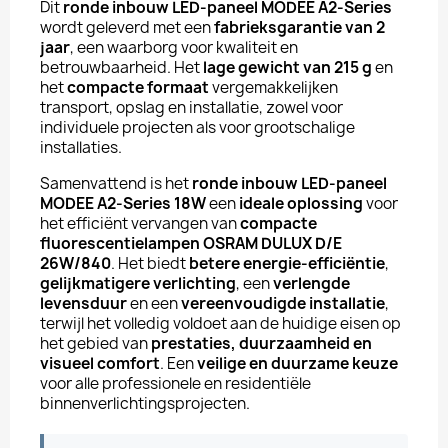
Dit
ronde inbouw LED-paneel MODEE A2-Series
wordt geleverd met een
fabrieksgarantie van 2
jaar
, een waarborg voor kwaliteit en
betrouwbaarheid. Het
lage gewicht van 215 g
en
het
compacte formaat
vergemakkelijken
transport, opslag en installatie, zowel voor
individuele projecten als voor grootschalige
installaties.
Samenvattend is het
ronde inbouw LED-paneel
MODEE A2-Series 18W
een
ideale oplossing
voor
het efficiënt vervangen van
compacte
fluorescentielampen OSRAM DULUX D/E
26W/840
. Het biedt
betere energie-efficiëntie
,
gelijkmatigere verlichting
, een
verlengde
levensduur
en een
vereenvoudigde installatie
,
terwijl het volledig voldoet aan de huidige eisen op
het gebied van
prestaties, duurzaamheid en
visueel comfort
. Een
veilige en duurzame keuze
voor alle professionele en residentiële
binnenverlichtingsprojecten.