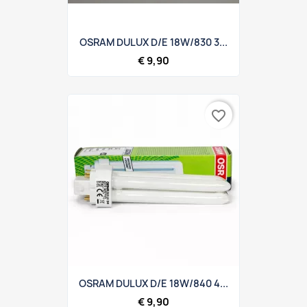
OSRAM DULUX D/E 18W/830 3...
€ 9,90
favorite_border
OSRAM DULUX D/E 18W/840 4...
€ 9,90