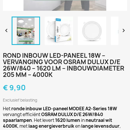


ROND INBOUW LED-PANEEL 18W –
VERVANGING VOOR OSRAM DULUX D/E
26W/840 – 1620 LM – INBOUWDIAMETER
205 MM – 4000K
€ 9,90
Exclusief belasting
Het
ronde inbouw LED-paneel MODEE A2-Series 18W
vervangt efficiënt
OSRAM DULUX D/E 26W/840
spaarlampen
. Het levert
1620 lumen
in
neutraal wit
4000K
, met
laag energieverbruik
en
lange levensduur
,