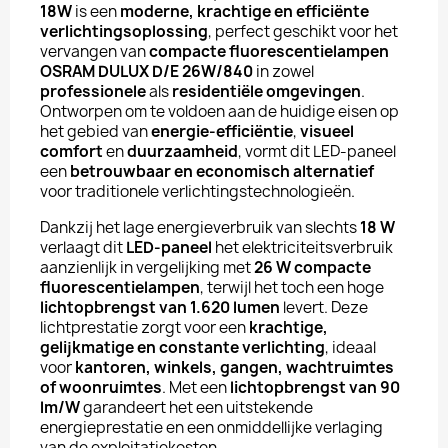
18W
is een
moderne, krachtige en efficiënte
verlichtingsoplossing
, perfect geschikt voor het
vervangen van
compacte fluorescentielampen
OSRAM DULUX D/E 26W/840
in zowel
professionele
als
residentiële omgevingen
.
Ontworpen om te voldoen aan de huidige eisen op
het gebied van
energie-efficiëntie
,
visueel
comfort
en
duurzaamheid
, vormt dit LED-paneel
een
betrouwbaar en economisch alternatief
voor traditionele verlichtingstechnologieën.
Dankzij het lage energieverbruik van slechts
18 W
verlaagt dit
LED-paneel
het elektriciteitsverbruik
aanzienlijk in vergelijking met
26 W compacte
fluorescentielampen
, terwijl het toch een hoge
lichtopbrengst van 1.620 lumen
levert. Deze
lichtprestatie zorgt voor een
krachtige,
gelijkmatige en constante verlichting
, ideaal
voor
kantoren, winkels, gangen, wachtruimtes
of woonruimtes
. Met een
lichtopbrengst van 90
lm/W
garandeert het een uitstekende
energieprestatie en een onmiddellijke verlaging
van de exploitatiekosten.