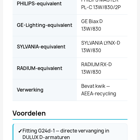
PHILIPS-equivalent
PL-C 13W/830/2P
GE Biax D
GE-Lighting-equivalent
13W/830
SYLVANIA LYNX-D
SYLVANIA-equivalent
13W/830
RADIUM RX-D
RADIUM-equivalent
13W/830
Bevat kwik —
Verwerking
AEEA-recycling
Voordelen
✓
Fitting G24d-1 — directe vervanging in
DULUX D-armaturen