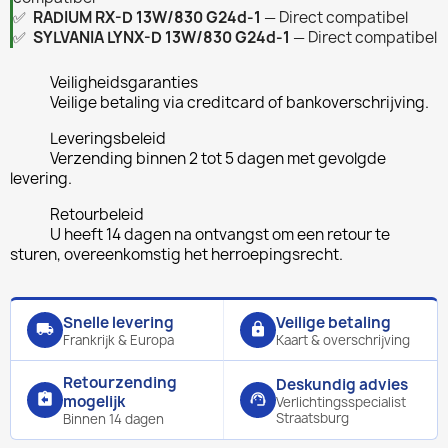
✅
RADIUM RX-D 13W/830 G24d-1
— Direct compatibel
✅
SYLVANIA LYNX-D 13W/830 G24d-1
— Direct compatibel
Veiligheidsgaranties
Veilige betaling via creditcard of bankoverschrijving.
Leveringsbeleid
Verzending binnen 2 tot 5 dagen met gevolgde
levering.
Retourbeleid
U heeft 14 dagen na ontvangst om een retour te
sturen, overeenkomstig het herroepingsrecht.
Snelle levering
Veilige betaling
local_shipping
lock
Frankrijk & Europa
Kaart & overschrijving
Retourzending
Deskundig advies
assignment_return
support_agent
mogelijk
Verlichtingsspecialist
Straatsburg
Binnen 14 dagen