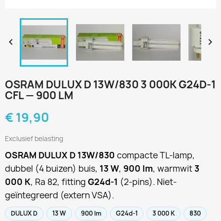


OSRAM DULUX D 13W/830 3 000K G24D-1
CFL — 900 LM
€ 19,90
Exclusief belasting
OSRAM DULUX D 13W/830
compacte TL-lamp,
dubbel (4 buizen) buis,
13 W
,
900 lm
, warmwit
3
000 K
, Ra 82, fitting
G24d-1
(2-pins). Niet-
geïntegreerd (extern VSA).
DULUX D
13 W
900 lm
G24d-1
3 000 K
830