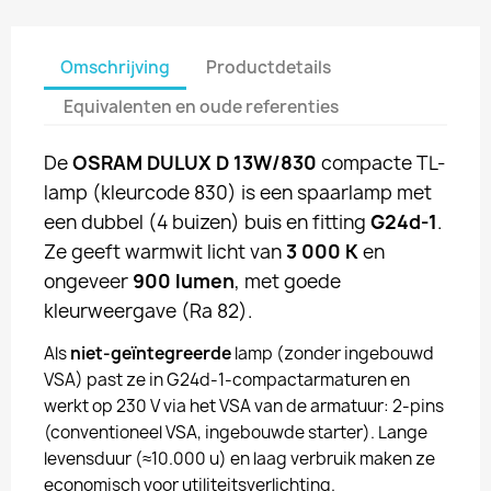
Omschrijving
Productdetails
Equivalenten en oude referenties
De
OSRAM DULUX D 13W/830
compacte TL-
lamp (kleurcode 830) is een spaarlamp met
een dubbel (4 buizen) buis en fitting
G24d-1
.
Ze geeft warmwit licht van
3 000 K
en
ongeveer
900 lumen
, met goede
kleurweergave (Ra 82).
Als
niet-geïntegreerde
lamp (zonder ingebouwd
VSA) past ze in G24d-1-compactarmaturen en
werkt op 230 V via het VSA van de armatuur: 2-pins
(conventioneel VSA, ingebouwde starter). Lange
levensduur (≈10.000 u) en laag verbruik maken ze
economisch voor utiliteitsverlichting.