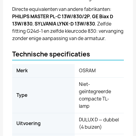
Directe equivalenten van andere fabrikanten:
PHILIPS MASTER PL-C 13W/830/2P
,
GE Biax D
13W/830
,
SYLVANIA LYNX-D 13W/830
. Zelfde
fitting G24d-1 en zelfde kleurcode 830: vervanging
zonder enige aanpassing van de armatuur.
Technische specificaties
Merk
OSRAM
Niet-
geïntegreerde
Type
compacte TL-
lamp
DULUX D — dubbel
Uitvoering
(4 buizen)