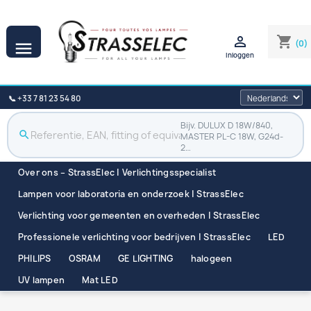

shopping_cart
(0)

Inloggen
📞 +33 7 81 23 54 80
Bijv. DULUX D 18W/840,
search
MASTER PL-C 18W, G24d-
2…
Over ons – StrassElec | Verlichtingsspecialist
Lampen voor laboratoria en onderzoek | StrassElec
Verlichting voor gemeenten en overheden | StrassElec
Professionele verlichting voor bedrijven | StrassElec
LED
PHILIPS
OSRAM
GE LIGHTING
halogeen
UV lampen
Mat LED