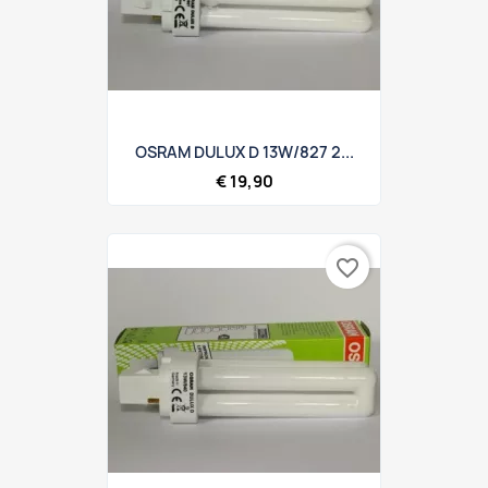
OSRAM DULUX D 13W/827 2...
€ 19,90
favorite_border