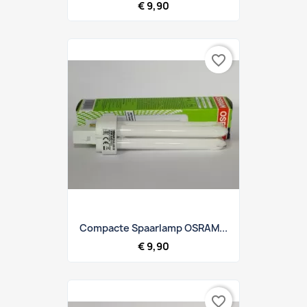
€ 9,90
favorite_border
Compacte Spaarlamp OSRAM...
€ 9,90
favorite_border