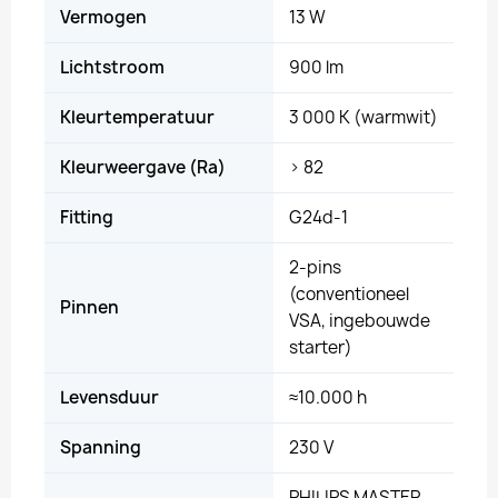
Vermogen
13 W
Lichtstroom
900 lm
Kleurtemperatuur
3 000 K (warmwit)
Kleurweergave (Ra)
> 82
Fitting
G24d-1
2-pins
(conventioneel
Pinnen
VSA, ingebouwde
starter)
Levensduur
≈10.000 h
Spanning
230 V
PHILIPS MASTER