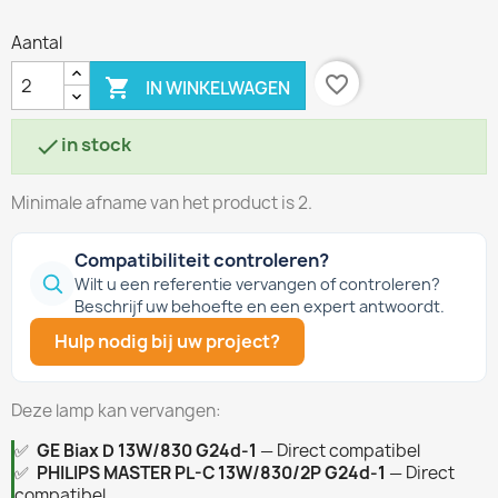
Aantal
favorite_border

IN WINKELWAGEN
in stock

Minimale afname van het product is 2.
Compatibiliteit controleren?
Wilt u een referentie vervangen of controleren?
Beschrijf uw behoefte en een expert antwoordt.
Hulp nodig bij uw project?
Deze lamp kan vervangen:
✅
GE Biax D 13W/830 G24d-1
— Direct compatibel
✅
PHILIPS MASTER PL-C 13W/830/2P G24d-1
— Direct
compatibel