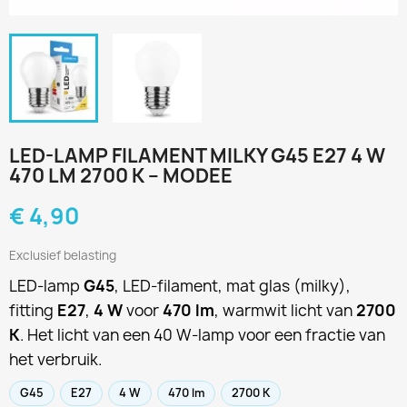
LED-LAMP FILAMENT MILKY G45 E27 4 W
470 LM 2700 K – MODEE
€ 4,90
Exclusief belasting
LED-lamp
G45
, LED-filament, mat glas (milky),
fitting
E27
,
4 W
voor
470 lm
, warmwit licht van
2700
K
. Het licht van een 40 W-lamp voor een fractie van
het verbruik.
G45
E27
4 W
470 lm
2700 K