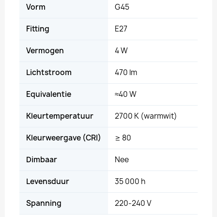
Vorm
G45
Fitting
E27
Vermogen
4 W
Lichtstroom
470 lm
Equivalentie
≈40 W
Kleurtemperatuur
2700 K (warmwit)
Kleurweergave (CRI)
≥ 80
Dimbaar
Nee
Levensduur
35 000 h
Spanning
220-240 V