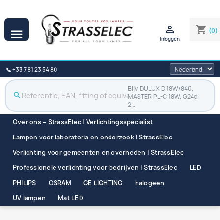

shopping_cart
(0)

Inloggen
📞 +33 7 81 23 54 80
Bijv. DULUX D 18W/840,
search
MASTER PL-C 18W, G24d-
2…
Over ons – StrassElec | Verlichtingsspecialist
Lampen voor laboratoria en onderzoek | StrassElec
Verlichting voor gemeenten en overheden | StrassElec
Professionele verlichting voor bedrijven | StrassElec
LED
PHILIPS
OSRAM
GE LIGHTING
halogeen
UV lampen
Mat LED