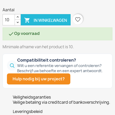
Aantal
favorite_border

IN WINKELWAGEN
Op voorraad

Minimale afname van het product is 10.
Compatibiliteit controleren?
Wilt u een referentie vervangen of controleren?
Beschrijf uw behoefte en een expert antwoordt.
Hulp nodig bij uw project?
Veiligheidsgaranties
Veilige betaling via creditcard of bankoverschrijving.
Leveringsbeleid