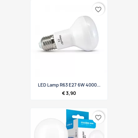
favorite_border
LED Lamp R63 E27 6W 4000...
€ 3,90
favorite_border