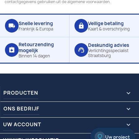
contactgegevens gebruiken uit de algemene voorwaarden.
Snelle levering
Veilige betaling
local_shipping
lock
Frankrijk & Europa
Kaart & overschrijving
Retourzending
Deskundig advies
assignment_return
support_agent
mogelijk
Verlichtingsspecialist
Straatsburg
Binnen 14 dagen
PRODUCTEN

ONS BEDRIJF

UW ACCOUNT

Uw project