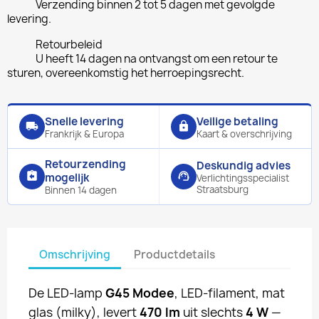
Verzending binnen 2 tot 5 dagen met gevolgde
levering.
Retourbeleid
U heeft 14 dagen na ontvangst om een retour te
sturen, overeenkomstig het herroepingsrecht.
Snelle levering
Veilige betaling
local_shipping
lock
Frankrijk & Europa
Kaart & overschrijving
Retourzending
Deskundig advies
assignment_return
support_agent
mogelijk
Verlichtingsspecialist
Straatsburg
Binnen 14 dagen
Omschrijving
Productdetails
De LED-lamp
G45 Modee
, LED-filament, mat
glas (milky), levert
470 lm
uit slechts
4 W
—