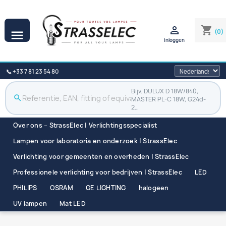

shopping_cart
(0)

Inloggen
📞 +33 7 81 23 54 80
Bijv. DULUX D 18W/840,
search
MASTER PL-C 18W, G24d-
2…
Over ons – StrassElec | Verlichtingsspecialist
Lampen voor laboratoria en onderzoek | StrassElec
Verlichting voor gemeenten en overheden | StrassElec
Professionele verlichting voor bedrijven | StrassElec
LED
PHILIPS
OSRAM
GE LIGHTING
halogeen
UV lampen
Mat LED