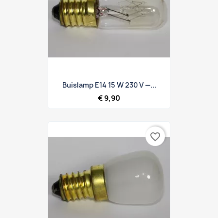
Buislamp E14 15 W 230 V —...
€ 9,90
favorite_border