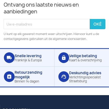
Ontvang ons laatste nieuws en
aanbiedingen
U kunt op elk gewenst moment weer uitschrijven. Hiervoor kunt u de
contactgegevens gebruiken uit de algemene voorwaarden.
Snelle levering
Veilige betaling
local_shipping
lock
Frankrijk & Europa
Kaart & overschrijving
Retourzending
Deskundig advies
assignment_return
support_agent
mogelijk
Verlichtingsspecialist
Straatsburg
Binnen 14 dagen