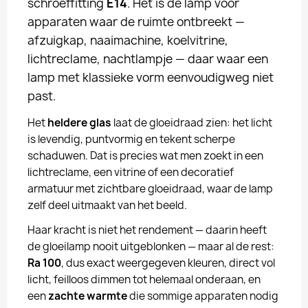
schroeffitting
E14
. Het is de lamp voor
apparaten waar de ruimte ontbreekt —
afzuigkap, naaimachine, koelvitrine,
lichtreclame, nachtlampje — daar waar een
lamp met klassieke vorm eenvoudigweg niet
past.
Het
heldere glas
laat de gloeidraad zien: het licht
is levendig, puntvormig en tekent scherpe
schaduwen. Dat is precies wat men zoekt in een
lichtreclame, een vitrine of een decoratief
armatuur met zichtbare gloeidraad, waar de lamp
zelf deel uitmaakt van het beeld.
Haar kracht is niet het rendement — daarin heeft
de gloeilamp nooit uitgeblonken — maar al de rest:
Ra 100
, dus exact weergegeven kleuren, direct vol
licht, feilloos dimmen tot helemaal onderaan, en
een
zachte warmte
die sommige apparaten nodig