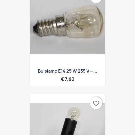
Buislamp E14 25 W 235 V —...
€ 7,90
favorite_border