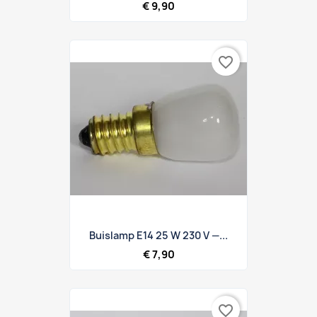
€ 9,90
favorite_border
Buislamp E14 25 W 230 V —...
€ 7,90
favorite_border