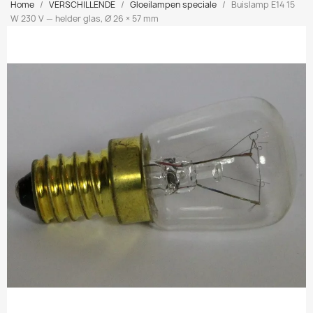
Home
VERSCHILLENDE
Gloeilampen speciale
Buislamp E14 15
W 230 V — helder glas, Ø 26 × 57 mm