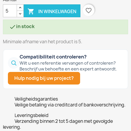
favorite_border

IN WINKELWAGEN
in stock

Minimale afname van het product is 5.
Compatibiliteit controleren?
Wilt u een referentie vervangen of controleren?
Beschrijf uw behoefte en een expert antwoordt.
Hulp nodig bij uw project?
Veiligheidsgaranties
Veilige betaling via creditcard of bankoverschrijving.
Leveringsbeleid
Verzending binnen 2 tot 5 dagen met gevolgde
levering.