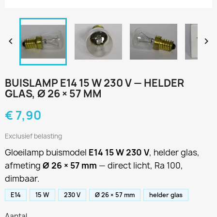


BUISLAMP E14 15 W 230 V — HELDER
GLAS, Ø 26 × 57 MM
€ 7,90
Exclusief belasting
Gloeilamp buismodel
E14 15 W 230 V
, helder glas,
afmeting
Ø 26 × 57 mm
— direct licht, Ra 100,
dimbaar.
E14
15 W
230 V
Ø 26 × 57 mm
helder glas
Aantal