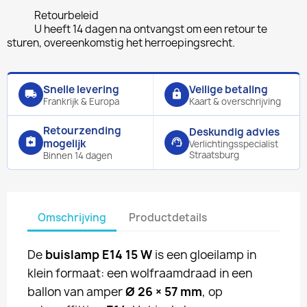
Retourbeleid
U heeft 14 dagen na ontvangst om een retour te
sturen, overeenkomstig het herroepingsrecht.
Snelle levering
Veilige betaling
local_shipping
lock
Frankrijk & Europa
Kaart & overschrijving
Retourzending
Deskundig advies
assignment_return
support_agent
mogelijk
Verlichtingsspecialist
Straatsburg
Binnen 14 dagen
Omschrijving
Productdetails
De
buislamp E14 15 W
is een gloeilamp in
klein formaat: een wolfraamdraad in een
ballon van amper
Ø 26 × 57 mm
, op