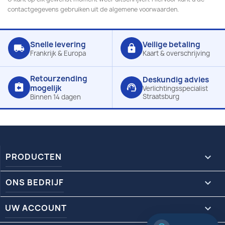
contactgegevens gebruiken uit de algemene voorwaarden.
Snelle levering
Veilige betaling
local_shipping
lock
Frankrijk & Europa
Kaart & overschrijving
Retourzending
Deskundig advies
assignment_return
support_agent
mogelijk
Verlichtingsspecialist
Straatsburg
Binnen 14 dagen
PRODUCTEN

ONS BEDRIJF

UW ACCOUNT
