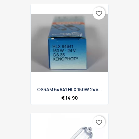
favorite_border
OSRAM 64641 HLX 150W 24V...
€ 14,90
favorite_border