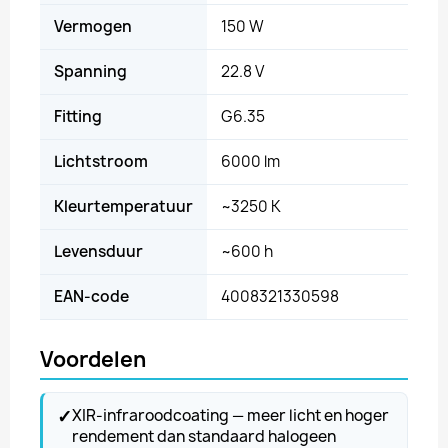
Vermogen
150 W
Spanning
22.8 V
Fitting
G6.35
Lichtstroom
6000 lm
Kleurtemperatuur
~3250 K
Levensduur
~600 h
EAN-code
4008321330598
Voordelen
✓
XIR-infraroodcoating — meer licht en hoger
rendement dan standaard halogeen