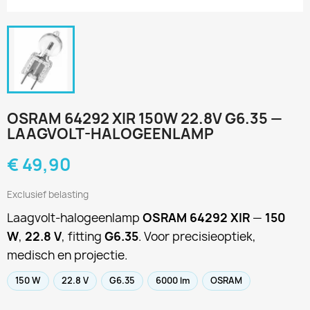
OSRAM 64292 XIR 150W 22.8V G6.35 —
LAAGVOLT-HALOGEENLAMP
€ 49,90
Exclusief belasting
Laagvolt-halogeenlamp
OSRAM 64292 XIR
—
150
W
,
22.8 V
, fitting
G6.35
. Voor precisieoptiek,
medisch en projectie.
150 W
22.8 V
G6.35
6000 lm
OSRAM