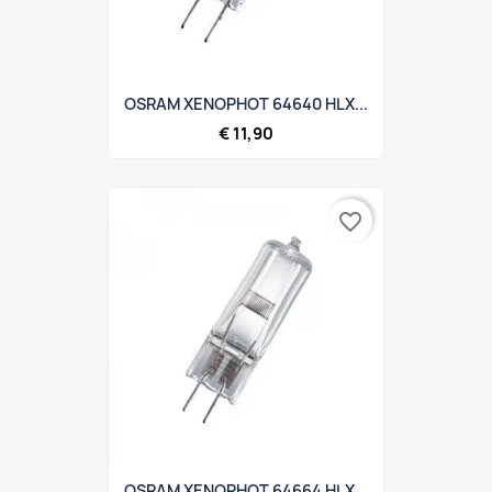
OSRAM XENOPHOT 64640 HLX...
€ 11,90
favorite_border
OSRAM XENOPHOT 64664 HLX...