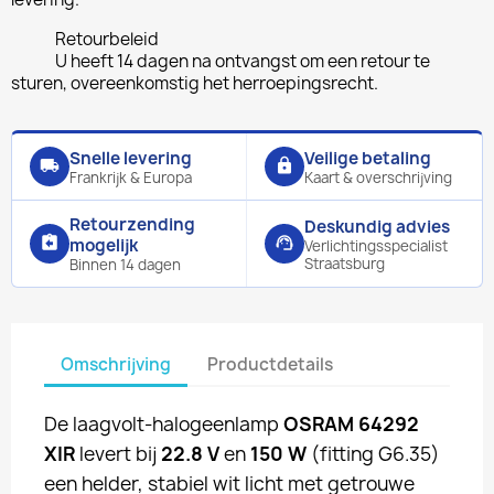
Retourbeleid
U heeft 14 dagen na ontvangst om een retour te
sturen, overeenkomstig het herroepingsrecht.
Snelle levering
Veilige betaling
local_shipping
lock
Frankrijk & Europa
Kaart & overschrijving
Retourzending
Deskundig advies
assignment_return
support_agent
mogelijk
Verlichtingsspecialist
Straatsburg
Binnen 14 dagen
Omschrijving
Productdetails
De laagvolt-halogeenlamp
OSRAM 64292
XIR
levert bij
22.8 V
en
150 W
(fitting G6.35)
een helder, stabiel wit licht met getrouwe