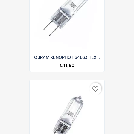
OSRAM XENOPHOT 64633 HLX...
€ 11,90
favorite_border