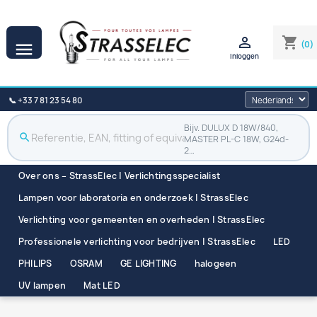

shopping_cart
(0)

Inloggen
📞 +33 7 81 23 54 80
Bijv. DULUX D 18W/840,
search
MASTER PL-C 18W, G24d-
2…
Over ons – StrassElec | Verlichtingsspecialist
Lampen voor laboratoria en onderzoek | StrassElec
Verlichting voor gemeenten en overheden | StrassElec
Professionele verlichting voor bedrijven | StrassElec
LED
PHILIPS
OSRAM
GE LIGHTING
halogeen
UV lampen
Mat LED