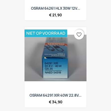
OSRAM 64261 HLX 30W 12V...
€ 21,90
NIET OP VOORRAAD
favorite_border
OSRAM 64291 XIR 40W 22.8V...
€ 34,90