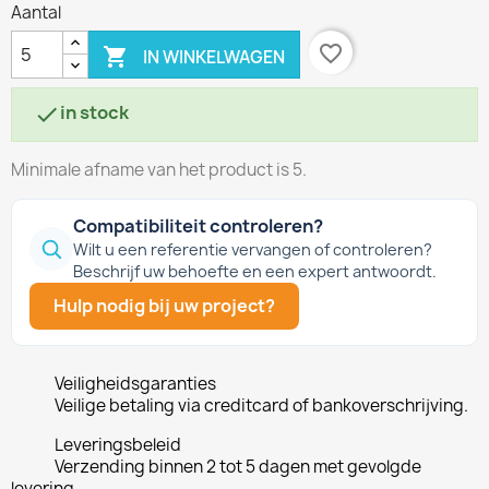
Aantal
favorite_border

IN WINKELWAGEN
in stock

Minimale afname van het product is 5.
Compatibiliteit controleren?
Wilt u een referentie vervangen of controleren?
Beschrijf uw behoefte en een expert antwoordt.
Hulp nodig bij uw project?
Veiligheidsgaranties
Veilige betaling via creditcard of bankoverschrijving.
Leveringsbeleid
Verzending binnen 2 tot 5 dagen met gevolgde
levering.