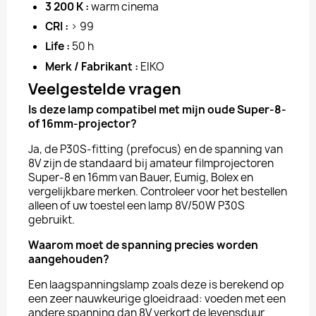
3 200 K :
warm cinema
CRI :
> 99
Life :
50 h
Merk / Fabrikant :
EIKO
Veelgestelde vragen
Is deze lamp compatibel met mijn oude Super-8-
of 16mm-projector?
Ja, de P30S-fitting (prefocus) en de spanning van
8V zijn de standaard bij amateur filmprojectoren
Super-8 en 16mm van Bauer, Eumig, Bolex en
vergelijkbare merken. Controleer voor het bestellen
alleen of uw toestel een lamp 8V/50W P30S
gebruikt.
Waarom moet de spanning precies worden
aangehouden?
Een laagspanningslamp zoals deze is berekend op
een zeer nauwkeurige gloeidraad: voeden met een
andere spanning dan 8V verkort de levensduur