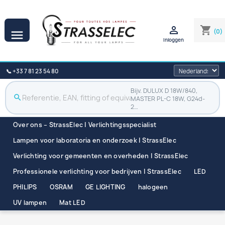

shopping_cart
(0)

Inloggen
📞 +33 7 81 23 54 80
Bijv. DULUX D 18W/840,
search
MASTER PL-C 18W, G24d-
2…
Over ons – StrassElec | Verlichtingsspecialist
Lampen voor laboratoria en onderzoek | StrassElec
Verlichting voor gemeenten en overheden | StrassElec
Professionele verlichting voor bedrijven | StrassElec
LED
PHILIPS
OSRAM
GE LIGHTING
halogeen
UV lampen
Mat LED