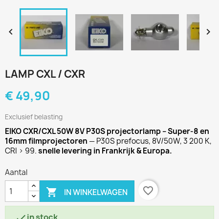


LAMP CXL / CXR
€ 49,90
Exclusief belasting
EIKO CXR/CXL 50W 8V P30S projectorlamp – Super-8 en
16mm filmprojectoren
— P30S prefocus, 8V/50W, 3 200 K,
CRI > 99.
snelle levering in Frankrijk & Europa.
Aantal
favorite_border

IN WINKELWAGEN
in stock
