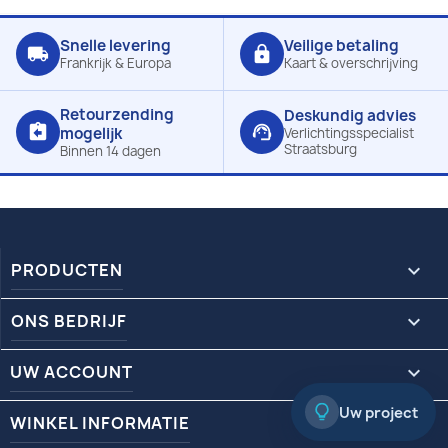
Snelle levering
Veilige betaling
local_shipping
lock
Frankrijk & Europa
Kaart & overschrijving
Retourzending
Deskundig advies
assignment_return
support_agent
mogelijk
Verlichtingsspecialist
Straatsburg
Binnen 14 dagen
PRODUCTEN

ONS BEDRIJF

UW ACCOUNT

Uw project
WINKEL INFORMATIE
keyboard_arrow_down