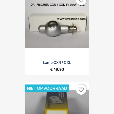
favorite_border
Lamp CXR / CXL
€ 49,90
NIET OP VOORRAAD
favorite_border