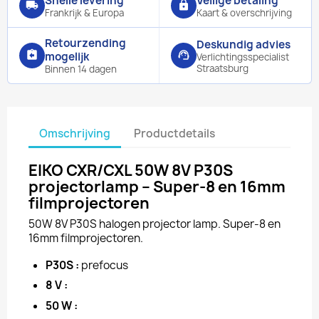
Snelle levering
Veilige betaling
local_shipping
lock
Frankrijk & Europa
Kaart & overschrijving
Retourzending
Deskundig advies
assignment_return
support_agent
mogelijk
Verlichtingsspecialist
Straatsburg
Binnen 14 dagen
Omschrijving
Productdetails
EIKO CXR/CXL 50W 8V P30S
projectorlamp – Super-8 en 16mm
filmprojectoren
50W 8V P30S halogen projector lamp. Super-8 en
16mm filmprojectoren.
P30S :
prefocus
8 V :
50 W :