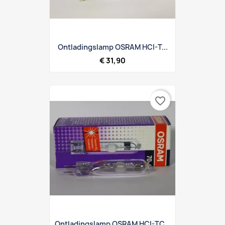
Ontladingslamp OSRAM HCI-T...
€ 31,90
favorite_border
Ontladingslamp OSRAM HCI-TC...