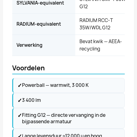
SYLVANIA-equivalent
G12
RADIUM RCC-T
RADIUM-equivalent
35W/WDL G12
Bevat kwik — AEEA-
Verwerking
recycling
Voordelen
✓
Powerball — warmwit, 3 000 K
✓
3 400 lm
✓
Fitting G12 — directe vervanging in de
bijpassende armatuur
✓
Lange levensduur ≈12 000 u en hoog