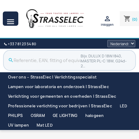

shopping_cart
(0)

Inloggen
📞 +33 7 81 23 54 80
Bijv. DULUX D 18W/840,
search
MASTER PL-C 18W, G24d-
2…
Over ons – StrassElec | Verlichtingsspecialist
Lampen voor laboratoria en onderzoek | StrassElec
Verlichting voor gemeenten en overheden | StrassElec
Professionele verlichting voor bedrijven | StrassElec
LED
PHILIPS
OSRAM
GE LIGHTING
halogeen
UV lampen
Mat LED