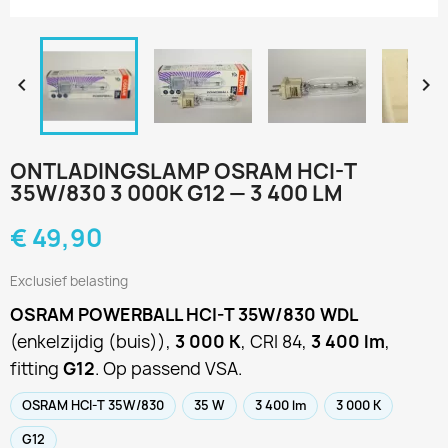


ONTLADINGSLAMP OSRAM HCI-T
35W/830 3 000K G12 — 3 400 LM
€ 49,90
Exclusief belasting
OSRAM POWERBALL HCI-T 35W/830 WDL
(enkelzijdig (buis)),
3 000 K
, CRI 84,
3 400 lm
,
fitting
G12
. Op passend VSA.
OSRAM HCI-T 35W/830
35 W
3 400 lm
3 000 K
G12