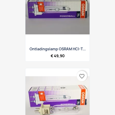
Ontladingslamp OSRAM HCI-T...
€ 49,90
favorite_border