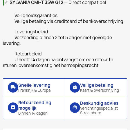
✅
SYLVANIA CMI-T 35W G12
— Direct compatibel
Veiligheidsgaranties
Veilige betaling via creditcard of bankoverschrijving.
Leveringsbeleid
Verzending binnen 2 tot 5 dagen met gevolgde
levering.
Retourbeleid
U heeft 14 dagen na ontvangst om een retour te
sturen, overeenkomstig het herroepingsrecht.
Snelle levering
Veilige betaling
local_shipping
lock
Frankrijk & Europa
Kaart & overschrijving
Retourzending
Deskundig advies
assignment_return
support_agent
mogelijk
Verlichtingsspecialist
Straatsburg
Binnen 14 dagen