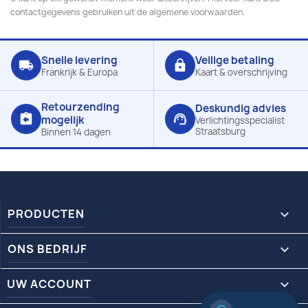
contactgegevens gebruiken uit de algemene voorwaarden.
Snelle levering
Veilige betaling
local_shipping
lock
Frankrijk & Europa
Kaart & overschrijving
Retourzending
Deskundig advies
assignment_return
support_agent
mogelijk
Verlichtingsspecialist
Straatsburg
Binnen 14 dagen
PRODUCTEN

ONS BEDRIJF

UW ACCOUNT
