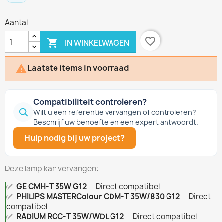
Aantal
favorite_border

IN WINKELWAGEN
Laatste items in voorraad

Compatibiliteit controleren?
Wilt u een referentie vervangen of controleren?
Beschrijf uw behoefte en een expert antwoordt.
Hulp nodig bij uw project?
Deze lamp kan vervangen:
✅
GE CMH-T 35W G12
— Direct compatibel
✅
PHILIPS MASTERColour CDM-T 35W/830 G12
— Direct
compatibel
✅
RADIUM RCC-T 35W/WDL G12
— Direct compatibel