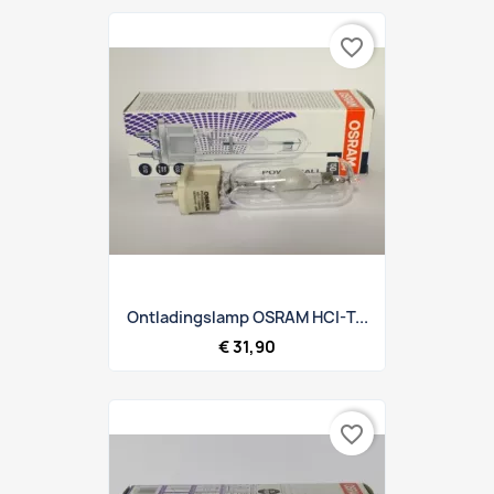
favorite_border
Ontladingslamp OSRAM HCI-T...
€ 31,90
favorite_border