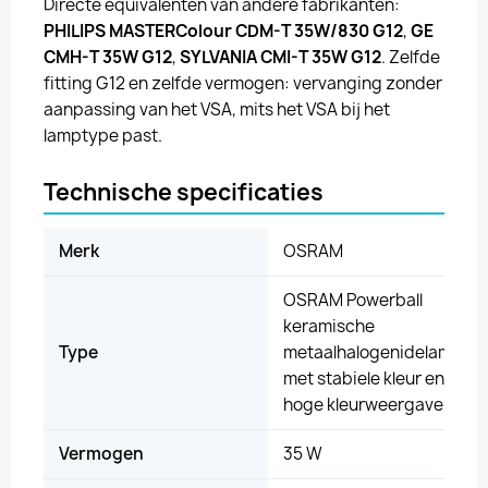
Directe equivalenten van andere fabrikanten:
PHILIPS MASTERColour CDM-T 35W/830 G12
,
GE
CMH-T 35W G12
,
SYLVANIA CMI-T 35W G12
. Zelfde
fitting G12 en zelfde vermogen: vervanging zonder
aanpassing van het VSA, mits het VSA bij het
lamptype past.
Technische specificaties
Merk
OSRAM
OSRAM Powerball
keramische
Type
metaalhalogenidelamp
met stabiele kleur en
hoge kleurweergave
Vermogen
35 W