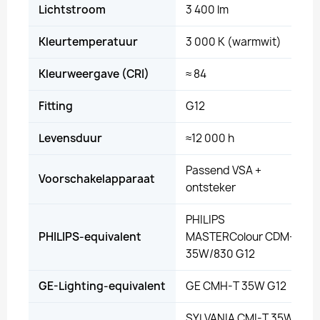
Lichtstroom
3 400 lm
Kleurtemperatuur
3 000 K (warmwit)
Kleurweergave (CRI)
≈ 84
Fitting
G12
Levensduur
≈12 000 h
Passend VSA +
Voorschakelapparaat
ontsteker
PHILIPS
PHILIPS-equivalent
MASTERColour CDM-T
35W/830 G12
GE-Lighting-equivalent
GE CMH-T 35W G12
SYLVANIA CMI-T 35W