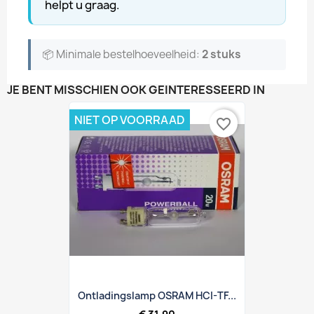
helpt u graag.
📦 Minimale bestelhoeveelheid:
2 stuks
JE BENT MISSCHIEN OOK GEÏNTERESSEERD IN
NIET OP VOORRAAD
favorite_border
Ontladingslamp OSRAM HCI-TF...