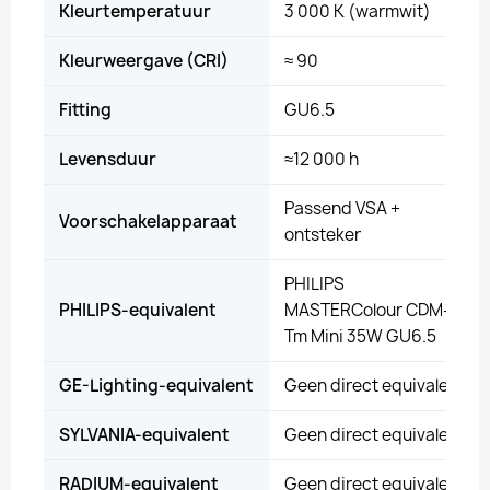
Kleurtemperatuur
3 000 K (warmwit)
Kleurweergave (CRI)
≈ 90
Fitting
GU6.5
Levensduur
≈12 000 h
Passend VSA +
Voorschakelapparaat
ontsteker
PHILIPS
PHILIPS-equivalent
MASTERColour CDM-
Tm Mini 35W GU6.5
GE-Lighting-equivalent
Geen direct equivalent
SYLVANIA-equivalent
Geen direct equivalent
RADIUM-equivalent
Geen direct equivalent