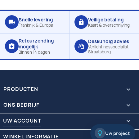
Snelle levering
Veilige betaling
local_shipping
lock
Frankrijk & Europa
Kaart & overschrijving
Retourzending
Deskundig advies
assignment_return
support_agent
mogelijk
Verlichtingsspecialist
Straatsburg
Binnen 14 dagen
PRODUCTEN

ONS BEDRIJF

UW ACCOUNT

Uw project
WINKEL INFORMATIE
keyboard_arrow_down