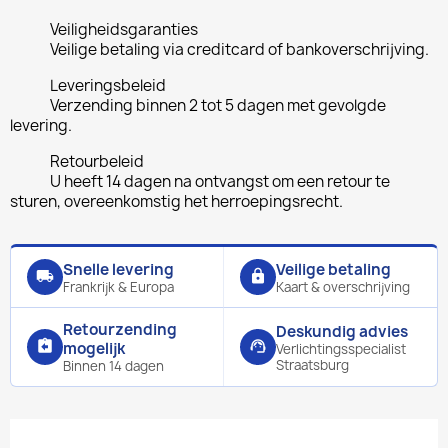
Veiligheidsgaranties
Veilige betaling via creditcard of bankoverschrijving.
Leveringsbeleid
Verzending binnen 2 tot 5 dagen met gevolgde
levering.
Retourbeleid
U heeft 14 dagen na ontvangst om een retour te
sturen, overeenkomstig het herroepingsrecht.
Snelle levering
Veilige betaling
local_shipping
lock
Frankrijk & Europa
Kaart & overschrijving
Retourzending
Deskundig advies
assignment_return
support_agent
mogelijk
Verlichtingsspecialist
Straatsburg
Binnen 14 dagen