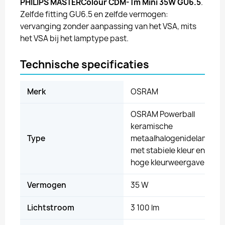
PHILIPS MASTERColour CDM-Tm Mini 35W GU6.5
.
Zelfde fitting GU6.5 en zelfde vermogen:
vervanging zonder aanpassing van het VSA, mits
het VSA bij het lamptype past.
Technische specificaties
Merk
OSRAM
OSRAM Powerball
keramische
Type
metaalhalogenidelamp
met stabiele kleur en
hoge kleurweergave
Vermogen
35 W
Lichtstroom
3 100 lm