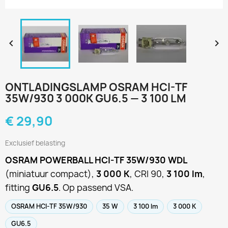


ONTLADINGSLAMP OSRAM HCI-TF
35W/930 3 000K GU6.5 — 3 100 LM
€ 29,90
Exclusief belasting
OSRAM POWERBALL HCI-TF 35W/930 WDL
(miniatuur compact),
3 000 K
, CRI 90,
3 100 lm
,
fitting
GU6.5
. Op passend VSA.
OSRAM HCI-TF 35W/930
35 W
3 100 lm
3 000 K
GU6.5