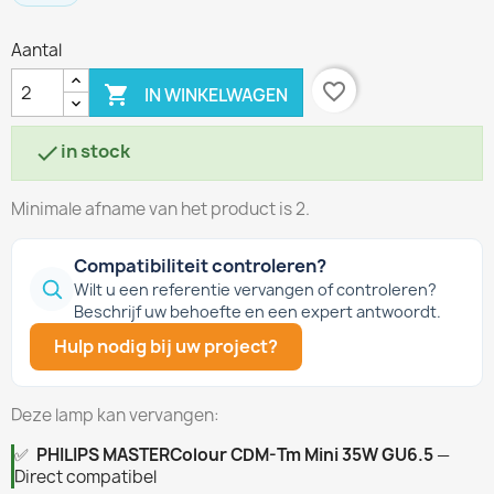
Aantal
favorite_border

IN WINKELWAGEN
in stock

Minimale afname van het product is 2.
Compatibiliteit controleren?
Wilt u een referentie vervangen of controleren?
Beschrijf uw behoefte en een expert antwoordt.
Hulp nodig bij uw project?
Deze lamp kan vervangen:
✅
PHILIPS MASTERColour CDM-Tm Mini 35W GU6.5
—
Direct compatibel