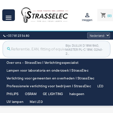

shopping_cart
(0)

Inloggen
📞 +33 7 81 23 54 80
Bijv. DULUX D 18W/840,
search
MASTER PL-C 18W, G24d-
2…
Over ons – StrassElec | Verlichtingsspecialist
Lampen voor laboratoria en onderzoek | StrassElec
Verlichting voor gemeenten en overheden | StrassElec
Professionele verlichting voor bedrijven | StrassElec
LED
PHILIPS
OSRAM
GE LIGHTING
halogeen
UV lampen
Mat LED