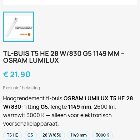
TL-BUIS T5 HE 28 W/830 G5 1149 MM –
OSRAM LUMILUX
€ 21,90
Exclusief belasting
Hoogrendement tl-buis
OSRAM LUMILUX T5 HE 28
W/830
: fitting
G5
, lengte
1149 mm
, 2600 lm,
warmwit 3000 K — alleen voor elektronisch
voorschakelapparaat.
T5 HE
G5
28 W/830
1149 mm
3000 K