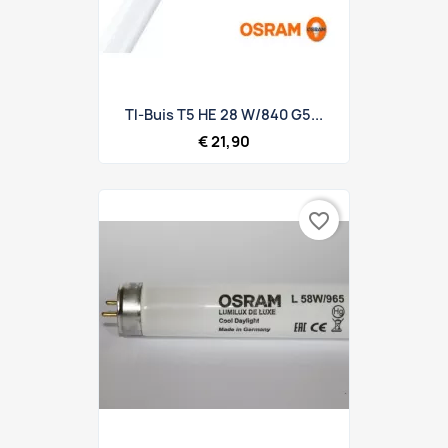
Tl-Buis T5 HE 28 W/840 G5...
€ 21,90
favorite_border