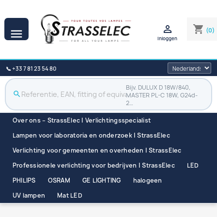

shopping_cart
(0)

Inloggen
📞 +33 7 81 23 54 80
Bijv. DULUX D 18W/840,
search
MASTER PL-C 18W, G24d-
2…
Over ons – StrassElec | Verlichtingsspecialist
Lampen voor laboratoria en onderzoek | StrassElec
Verlichting voor gemeenten en overheden | StrassElec
Professionele verlichting voor bedrijven | StrassElec
LED
PHILIPS
OSRAM
GE LIGHTING
halogeen
UV lampen
Mat LED