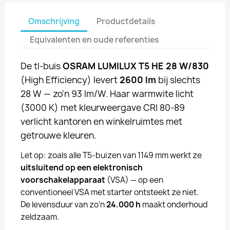
Omschrijving
Productdetails
Equivalenten en oude referenties
De tl-buis
OSRAM LUMILUX T5 HE 28 W/830
(High Efficiency) levert
2600 lm
bij slechts
28 W — zo'n 93 lm/W. Haar warmwite licht
(3000 K) met kleurweergave CRI 80-89
verlicht kantoren en winkelruimtes met
getrouwe kleuren.
Let op: zoals alle T5-buizen van 1149 mm werkt ze
uitsluitend op een elektronisch
voorschakelapparaat
(VSA) — op een
conventioneel VSA met starter ontsteekt ze niet.
De levensduur van zo'n
24.000 h
maakt onderhoud
zeldzaam.