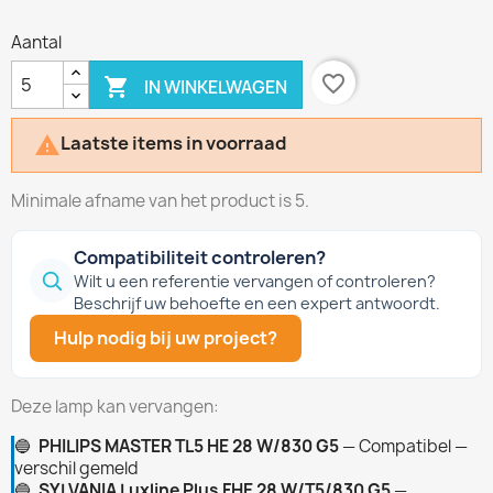
Aantal
favorite_border

IN WINKELWAGEN
Laatste items in voorraad

Minimale afname van het product is 5.
Compatibiliteit controleren?
Wilt u een referentie vervangen of controleren?
Beschrijf uw behoefte en een expert antwoordt.
Hulp nodig bij uw project?
Deze lamp kan vervangen:
🔵
PHILIPS MASTER TL5 HE 28 W/830 G5
— Compatibel —
verschil gemeld
🔵
SYLVANIA Luxline Plus FHE 28 W/T5/830 G5
—