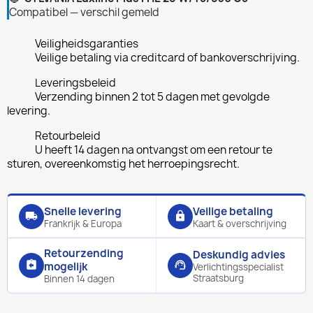
Compatibel — verschil gemeld
Veiligheidsgaranties
Veilige betaling via creditcard of bankoverschrijving.
Leveringsbeleid
Verzending binnen 2 tot 5 dagen met gevolgde
levering.
Retourbeleid
U heeft 14 dagen na ontvangst om een retour te
sturen, overeenkomstig het herroepingsrecht.
Snelle levering
Veilige betaling
local_shipping
lock
Frankrijk & Europa
Kaart & overschrijving
Retourzending
Deskundig advies
assignment_return
support_agent
mogelijk
Verlichtingsspecialist
Straatsburg
Binnen 14 dagen