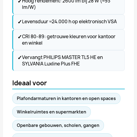
✓
Hoog rendement: 2600 lm bij 28 W (≈93
lm/W)
✓
Levensduur ≈24.000 h op elektronisch VSA
✓
CRI 80-89: getrouwe kleuren voor kantoor
en winkel
✓
Vervangt PHILIPS MASTER TL5 HE en
SYLVANIA Luxline Plus FHE
Ideaal voor
Plafondarmaturen in kantoren en open spaces
Winkelruimtes en supermarkten
Openbare gebouwen, scholen, gangen