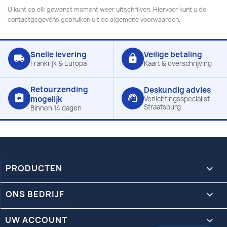
U kunt op elk gewenst moment weer uitschrijven. Hiervoor kunt u de
contactgegevens gebruiken uit de algemene voorwaarden.
Snelle levering
Veilige betaling
local_shipping
lock
Frankrijk & Europa
Kaart & overschrijving
Retourzending
Deskundig advies
assignment_return
support_agent
mogelijk
Verlichtingsspecialist
Straatsburg
Binnen 14 dagen
PRODUCTEN

ONS BEDRIJF

UW ACCOUNT
