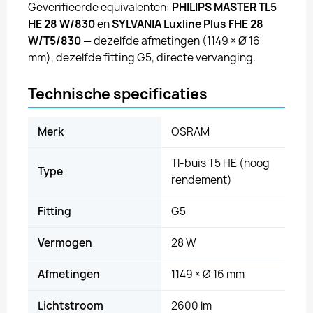
Geverifieerde equivalenten:
PHILIPS MASTER TL5
HE 28 W/830
en
SYLVANIA Luxline Plus FHE 28
W/T5/830
— dezelfde afmetingen (1149 × Ø 16
mm), dezelfde fitting G5, directe vervanging.
Technische specificaties
Merk
OSRAM
Tl-buis T5 HE (hoog
Type
rendement)
Fitting
G5
Vermogen
28 W
Afmetingen
1149 × Ø 16 mm
Lichtstroom
2600 lm