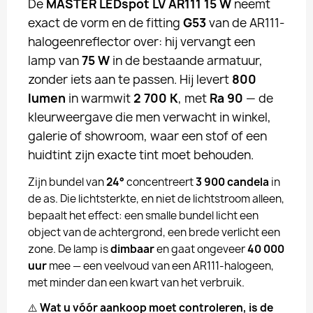
De
MASTER LEDspot LV AR111 15 W
neemt
exact de vorm en de fitting
G53
van de AR111-
halogeenreflector over: hij vervangt een
lamp van
75 W
in de bestaande armatuur,
zonder iets aan te passen. Hij levert
800
lumen
in warmwit
2 700 K
, met
Ra 90
— de
kleurweergave die men verwacht in winkel,
galerie of showroom, waar een stof of een
huidtint zijn exacte tint moet behouden.
Zijn bundel van
24°
concentreert
3 900 candela
in
de as. Die lichtsterkte, en niet de lichtstroom alleen,
bepaalt het effect: een smalle bundel licht een
object van de achtergrond, een brede verlicht een
zone. De lamp is
dimbaar
en gaat ongeveer
40 000
uur
mee — een veelvoud van een AR111-halogeen,
met minder dan een kwart van het verbruik.
⚠️
Wat u vóór aankoop moet controleren, is de