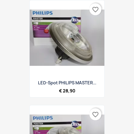
favorite_border
LED-Spot PHILIPS MASTER...
€ 28,90
favorite_border