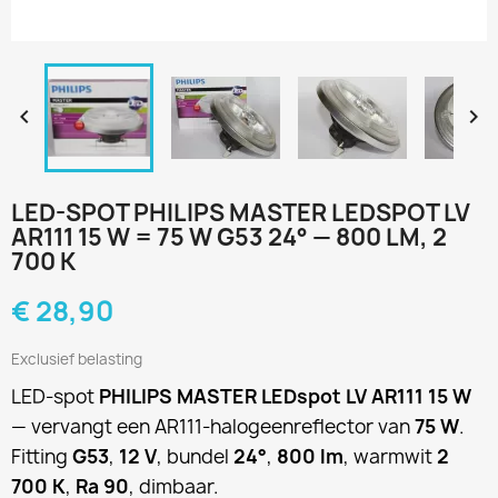


LED-SPOT PHILIPS MASTER LEDSPOT LV
AR111 15 W = 75 W G53 24° — 800 LM, 2
700 K
€ 28,90
Exclusief belasting
LED-spot
PHILIPS MASTER LEDspot LV AR111 15 W
— vervangt een AR111-halogeenreflector van
75 W
.
Fitting
G53
,
12 V
, bundel
24°
,
800 lm
, warmwit
2
700 K
,
Ra 90
, dimbaar.