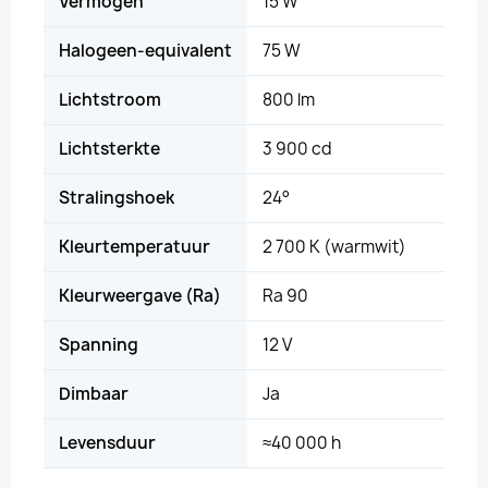
Vermogen
15 W
Halogeen-equivalent
75 W
Lichtstroom
800 lm
Lichtsterkte
3 900 cd
Stralingshoek
24°
Kleurtemperatuur
2 700 K (warmwit)
Kleurweergave (Ra)
Ra 90
Spanning
12 V
Dimbaar
Ja
Levensduur
≈40 000 h