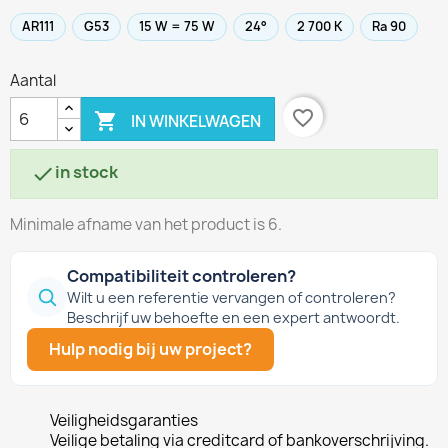
AR111
G53
15 W = 75 W
24°
2 700 K
Ra 90
Aantal
favorite_border

IN WINKELWAGEN
in stock

Minimale afname van het product is 6.
Compatibiliteit controleren?
Wilt u een referentie vervangen of controleren?
Beschrijf uw behoefte en een expert antwoordt.
Hulp nodig bij uw project?
Veiligheidsgaranties
Veilige betaling via creditcard of bankoverschrijving.