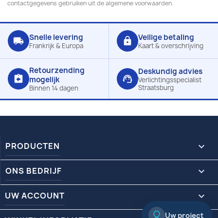
contactgegevens gebruiken uit de algemene voorwaarden.
Snelle levering
Veilige betaling
local_shipping
lock
Frankrijk & Europa
Kaart & overschrijving
Retourzending
Deskundig advies
assignment_return
support_agent
mogelijk
Verlichtingsspecialist
Straatsburg
Binnen 14 dagen
PRODUCTEN

ONS BEDRIJF

UW ACCOUNT

Uw project