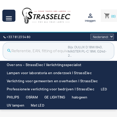

shopping_cart
(0)

Inloggen
📞 +33 7 81 23 54 80
Bijv. DULUX D 18W/840,
search
MASTER PL-C 18W, G24d-
2…
Over ons – StrassElec | Verlichtingsspecialist
Lampen voor laboratoria en onderzoek | StrassElec
Verlichting voor gemeenten en overheden | StrassElec
Professionele verlichting voor bedrijven | StrassElec
LED
PHILIPS
OSRAM
GE LIGHTING
halogeen
UV lampen
Mat LED