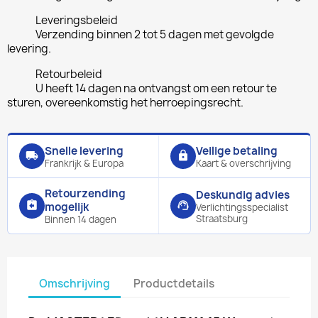
Leveringsbeleid
Verzending binnen 2 tot 5 dagen met gevolgde
levering.
Retourbeleid
U heeft 14 dagen na ontvangst om een retour te
sturen, overeenkomstig het herroepingsrecht.
Snelle levering
Veilige betaling
local_shipping
lock
Frankrijk & Europa
Kaart & overschrijving
Retourzending
Deskundig advies
assignment_return
support_agent
mogelijk
Verlichtingsspecialist
Straatsburg
Binnen 14 dagen
Omschrijving
Productdetails