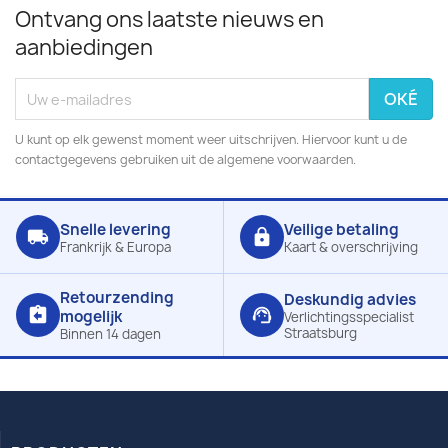
Ontvang ons laatste nieuws en
aanbiedingen
U kunt op elk gewenst moment weer uitschrijven. Hiervoor kunt u de
contactgegevens gebruiken uit de algemene voorwaarden.
Snelle levering
Veilige betaling
local_shipping
lock
Frankrijk & Europa
Kaart & overschrijving
Retourzending
Deskundig advies
assignment_return
support_agent
mogelijk
Verlichtingsspecialist
Straatsburg
Binnen 14 dagen