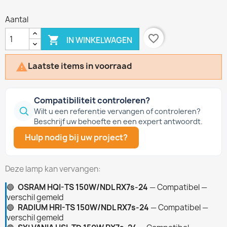
Aantal
favorite_border

IN WINKELWAGEN
Laatste items in voorraad

Compatibiliteit controleren?
Wilt u een referentie vervangen of controleren?
Beschrijf uw behoefte en een expert antwoordt.
Hulp nodig bij uw project?
Deze lamp kan vervangen:
🔵
OSRAM HQI-TS 150W/NDL RX7s-24
— Compatibel —
verschil gemeld
🔵
RADIUM HRI-TS 150W/NDL RX7s-24
— Compatibel —
verschil gemeld