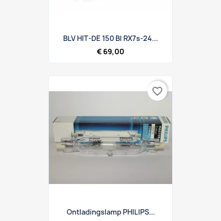
BLV HIT-DE 150 Bl RX7s-24...
€ 69,00
favorite_border
Ontladingslamp PHILIPS...