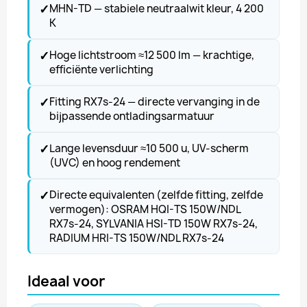
✓
MHN-TD — stabiele neutraalwit kleur, 4 200
K
✓
Hoge lichtstroom ≈12 500 lm — krachtige,
efficiënte verlichting
✓
Fitting RX7s-24 — directe vervanging in de
bijpassende ontladingsarmatuur
✓
Lange levensduur ≈10 500 u, UV-scherm
(UVC) en hoog rendement
✓
Directe equivalenten (zelfde fitting, zelfde
vermogen): OSRAM HQI-TS 150W/NDL
RX7s-24, SYLVANIA HSI-TD 150W RX7s-24,
RADIUM HRI-TS 150W/NDL RX7s-24
Ideaal voor