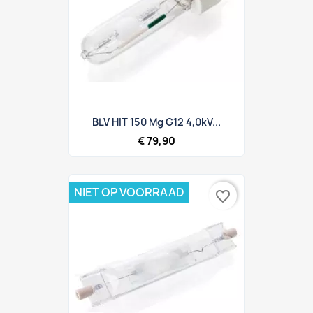
BLV HIT 150 Mg G12 4,0kV...
€ 79,90
NIET OP VOORRAAD
favorite_border