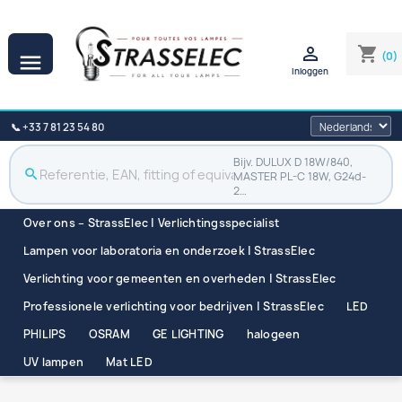

shopping_cart
(0)

Inloggen
📞 +33 7 81 23 54 80
Bijv. DULUX D 18W/840,
search
MASTER PL-C 18W, G24d-
2…
Over ons – StrassElec | Verlichtingsspecialist
Lampen voor laboratoria en onderzoek | StrassElec
Verlichting voor gemeenten en overheden | StrassElec
Professionele verlichting voor bedrijven | StrassElec
LED
PHILIPS
OSRAM
GE LIGHTING
halogeen
UV lampen
Mat LED