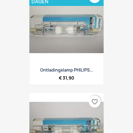
DAGEN
Ontladingslamp PHILIPS...
€ 31,90
favorite_border