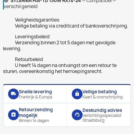
🔵
SYLVANIA HSI-TD 150W RX7s-24
— Compatibel —
verschil gemeld
Veiligheidsgaranties
Veilige betaling via creditcard of bankoverschrijving.
Leveringsbeleid
Verzending binnen 2 tot 5 dagen met gevolgde
levering.
Retourbeleid
U heeft 14 dagen na ontvangst om een retour te
sturen, overeenkomstig het herroepingsrecht.
Snelle levering
Veilige betaling
local_shipping
lock
Frankrijk & Europa
Kaart & overschrijving
Retourzending
Deskundig advies
assignment_return
support_agent
mogelijk
Verlichtingsspecialist
Straatsburg
Binnen 14 dagen