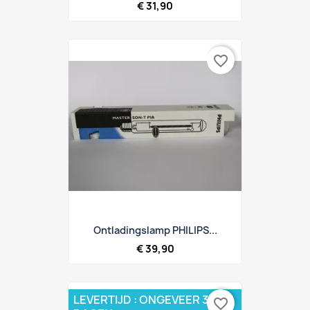
€ 31,90
favorite_border
Ontladingslamp PHILIPS...
€ 39,90
LEVERTIJD : ONGEVEER 3 - 5
favorite_border