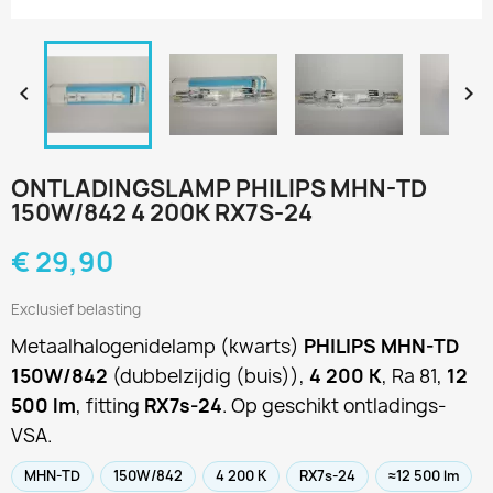


ONTLADINGSLAMP PHILIPS MHN-TD
150W/842 4 200K RX7S-24
€ 29,90
Exclusief belasting
Metaalhalogenidelamp (kwarts)
PHILIPS MHN-TD
150W/842
(dubbelzijdig (buis)),
4 200 K
, Ra 81,
12
500 lm
, fitting
RX7s-24
. Op geschikt ontladings-
VSA.
MHN-TD
150W/842
4 200 K
RX7s-24
≈12 500 lm