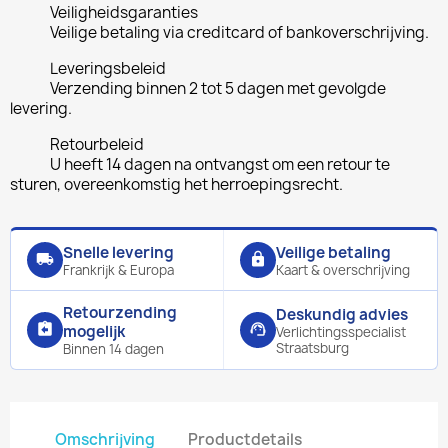
Veiligheidsgaranties
Veilige betaling via creditcard of bankoverschrijving.
Leveringsbeleid
Verzending binnen 2 tot 5 dagen met gevolgde
levering.
Retourbeleid
U heeft 14 dagen na ontvangst om een retour te
sturen, overeenkomstig het herroepingsrecht.
Snelle levering
Veilige betaling
local_shipping
lock
Frankrijk & Europa
Kaart & overschrijving
Retourzending
Deskundig advies
assignment_return
support_agent
mogelijk
Verlichtingsspecialist
Straatsburg
Binnen 14 dagen
Omschrijving
Productdetails