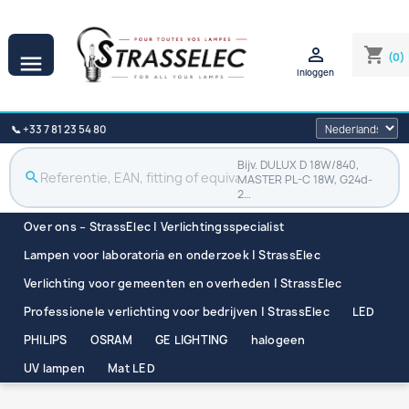

shopping_cart
(0)

Inloggen
📞 +33 7 81 23 54 80
Bijv. DULUX D 18W/840,
search
MASTER PL-C 18W, G24d-
2…
Over ons – StrassElec | Verlichtingsspecialist
Lampen voor laboratoria en onderzoek | StrassElec
Verlichting voor gemeenten en overheden | StrassElec
Professionele verlichting voor bedrijven | StrassElec
LED
PHILIPS
OSRAM
GE LIGHTING
halogeen
UV lampen
Mat LED