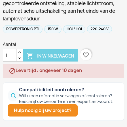
gecontroleerde ontsteking, stabiele lichtstroom,
automatische uitschakeling aan het einde van de
lamplevensduur.
POWERTRONIC PTi
150 W
HCI / HQI
220-240 V
Aantal
favorite_border

IN WINKELWAGEN
Levertijd : ongeveer 10 dagen

Compatibiliteit controleren?
Wilt u een referentie vervangen of controleren?
Beschrijf uw behoefte en een expert antwoordt.
Hulp nodig bij uw project?