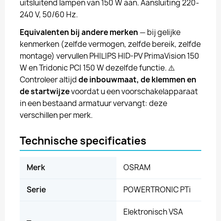
uitsluitend lampen van 150 W aan. Aansluiting 220-
240 V, 50/60 Hz.
Equivalenten bij andere merken
— bij gelijke
kenmerken (zelfde vermogen, zelfde bereik, zelfde
montage) vervullen PHILIPS HID-PV PrimaVision 150
W en Tridonic PCI 150 W dezelfde functie. ⚠️
Controleer altijd
de inbouwmaat, de klemmen en
de startwijze
voordat u een voorschakelapparaat
in een bestaand armatuur vervangt: deze
verschillen per merk.
Technische specificaties
Merk
OSRAM
Serie
POWERTRONIC PTi
Elektronisch VSA