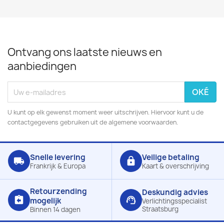
Ontvang ons laatste nieuws en
aanbiedingen
U kunt op elk gewenst moment weer uitschrijven. Hiervoor kunt u de
contactgegevens gebruiken uit de algemene voorwaarden.
Snelle levering
Veilige betaling
local_shipping
lock
Frankrijk & Europa
Kaart & overschrijving
Retourzending
Deskundig advies
assignment_return
support_agent
mogelijk
Verlichtingsspecialist
Straatsburg
Binnen 14 dagen