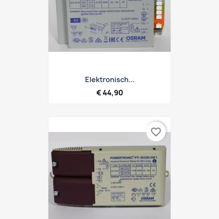
Elektronisch...
€ 44,90
favorite_border