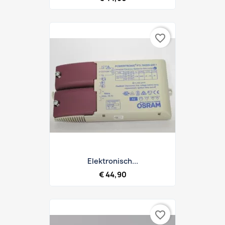
favorite_border
Elektronisch...
€ 44,90
favorite_border