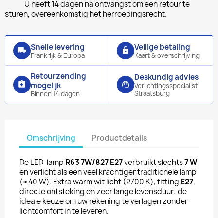
U heeft 14 dagen na ontvangst om een retour te
sturen, overeenkomstig het herroepingsrecht.
Snelle levering
Veilige betaling
local_shipping
lock
Frankrijk & Europa
Kaart & overschrijving
Retourzending
Deskundig advies
assignment_return
support_agent
mogelijk
Verlichtingsspecialist
Straatsburg
Binnen 14 dagen
Omschrijving
Productdetails
De LED-lamp
R63 7W/827 E27
verbruikt slechts
7 W
en verlicht als een veel krachtiger traditionele lamp
(≈ 40 W). Extra warm wit licht (2700 K), fitting
E27
,
directe ontsteking en zeer lange levensduur: de
ideale keuze om uw rekening te verlagen zonder
lichtcomfort in te leveren.