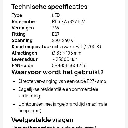
Technische specificaties
Type
LED
Referentie
R63 7W/827 E27
Vermogen
7 W
Fitting
E27
Spanning
220-240 V
Kleurtemperatuur
extra warm wit (2700 K)
Afmetingen
Ø 63 × 105 mm
Levensduur
~ 25000 uur
EAN-code
5999565651213
Waarvoor wordt het gebruikt?
Directe vervanging van een oude E27-lamp
Dagelijkse residentiële en commerciële
verlichting
Lichtpunten met lange brandtijd (maximale
besparing)
Veelgestelde vragen