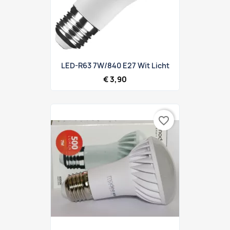
LED-R63 7W/840 E27 Wit Licht
€ 3,90
favorite_border