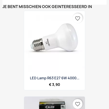
JE BENT MISSCHIEN OOK GEÏNTERESSEERD IN
favorite_border
LED Lamp R63 E27 6W 4000...
€ 3,90
favorite_border