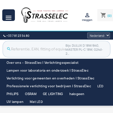

shopping_cart
(0)

Inloggen
📞 +33 7 81 23 54 80
Bijv. DULUX D 18W/840,
search
MASTER PL-C 18W, G24d-
2…
Over ons – StrassElec | Verlichtingsspecialist
Lampen voor laboratoria en onderzoek | StrassElec
Verlichting voor gemeenten en overheden | StrassElec
Professionele verlichting voor bedrijven | StrassElec
LED
PHILIPS
OSRAM
GE LIGHTING
halogeen
UV lampen
Mat LED