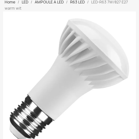
Home
LED
AMPOULE A LED
R63 LED
LED-R63 7W/827 E27
warm wit