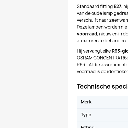
Standaard fitting
E27
: h
van de oude lamp gedraa
verschuift naar zeer war
Deze lampen worden niet
voorraad
, nieuw en in 
armaturen te behouden.
Hij vervangt elke
R63-gl
OSRAM CONCENTRA R63, 
R63… Al die assortimente
voorraad is de identieke
Technische speci
Merk
Type
Fitting