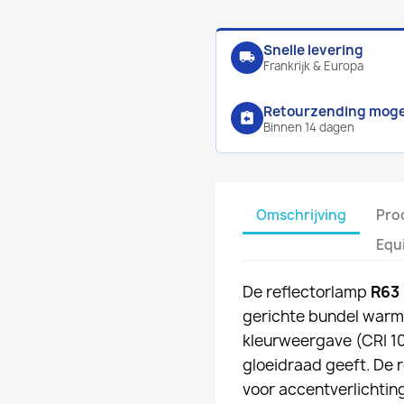
Snelle levering
local_shipping
Frankrijk & Europa
Retourzending mogel
assignment_return
Binnen 14 dagen
Omschrijving
Pro
Equ
De reflectorlamp
R63
gerichte bundel warmw
kleurweergave (CRI 10
gloeidraad geeft. De 
voor accentverlichting