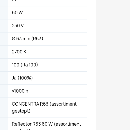
60 W
230 V
Ø 63 mm (R63)
2700 K
100 (Ra 100)
Ja (100%)
≈1000 h
CONCENTRA R63 (assortiment
gestopt)
Reflector R63 60 W (assortiment