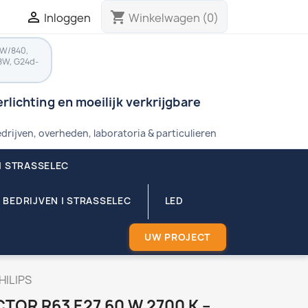

shopping_cart
Inloggen
Winkelwagen
(0)
8W/840,
8W, G24d-
rlichting en moeilijk verkrijgbare
drijven, overheden, laboratoria & particulieren
| STRASSELEC
 BEDRIJVEN | STRASSELEC
LED
UW PROJECT
HILIPS
TOR R63 E27 60 W 2700 K –