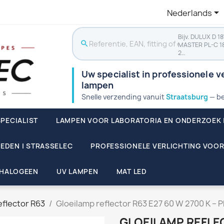

Nederlands
Bijv. DULUX D 1
search
MASTER PL-C 1
2…
Uw specialist in professionele ve
lampen
Snelle verzending vanuit
Straatsburg
— be
PECIALIST
LAMPEN VOOR LABORATORIA EN ONDERZOEK 
EDEN | STRASSELEC
PROFESSIONELE VERLICHTING VOOR
HALOGEEN
UV LAMPEN
MAT LED
eflector R63
Gloeilamp reflector R63 E27 60 W 2700 K – P
GLOEILAMP REFLEC