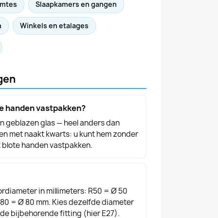
imtes
Slaapkamers en gangen
n
Winkels en etalages
gen
te handen vastpakken?
ten geblazen glas — heel anders dan
en met naakt kwarts: u kunt hem zonder
 blote handen vastpakken.
tordiameter in millimeters: R50 = Ø 50
80 = Ø 80 mm. Kies dezelfde diameter
de bijbehorende fitting (hier E27).