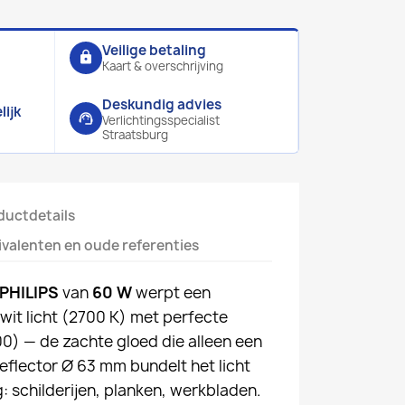
Veilige betaling
lock
Kaart & overschrijving
Deskundig advies
ijk
support_agent
Verlichtingsspecialist
Straatsburg
ductdetails
ivalenten en oude referenties
 PHILIPS
van
60 W
werpt een
it licht (2700 K) met perfecte
0) — de zachte gloed die alleen een
reflector Ø 63 mm bundelt het licht
: schilderijen, planken, werkbladen.