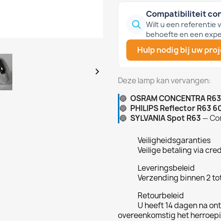
Compatibiliteit co
Wilt u een referentie
behoefte en een expe
Hulp nodig bij uw pro

Deze lamp kan vervangen:
🔵
OSRAM CONCENTRA R63
🔵
PHILIPS Reflector R63 6
🔵
SYLVANIA Spot R63
— Co
Veiligheidsgaranties
Veilige betaling via cre
Leveringsbeleid
Verzending binnen 2 to
Retourbeleid
U heeft 14 dagen na ont
overeenkomstig het herroep