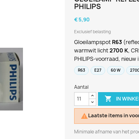
PHILIPS
€ 5,90
Exclusief belasting
Gloeilampspot
R63
(refle
warmwit licht
2700 K
, CR
PHILIPS-voorraad, nieuw i
R63
E27
60 W
2700
Aantal

IN WINK
Laatste items in voo

Minimale afname van het produ