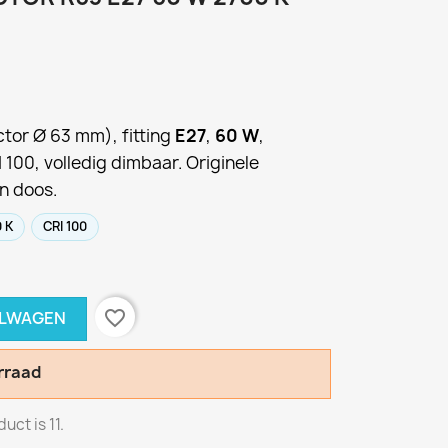
ctor Ø 63 mm), fitting
E27
,
60 W
,
I 100, volledig dimbaar. Originele
n doos.
 K
CRI 100
favorite_border
ELWAGEN
rraad
ct is 11.