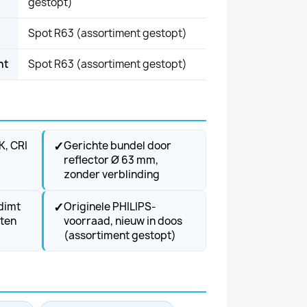
gestopt)
Spot R63 (assortiment gestopt)
nt
Spot R63 (assortiment gestopt)
✓
K, CRI
Gerichte bundel door
reflector Ø 63 mm,
zonder verblinding
✓
dimt
Originele PHILIPS-
nten
voorraad, nieuw in doos
(assortiment gestopt)