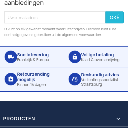
aanbiedingen
U kunt op elk gewenst moment weer uitschrijven. Hiervoor kunt u de
contactgegevens gebruiken uit de algemene voorwaarden.
Snelle levering
Veilige betaling
local_shipping
lock
Frankrijk & Europa
Kaart & overschrijving
Retourzending
Deskundig advies
assignment_return
support_agent
mogelijk
Verlichtingsspecialist
Straatsburg
Binnen 14 dagen
PRODUCTEN
