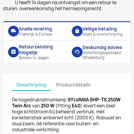
U heeft 14 dagen na ontvangst om een retour te
sturen, overeenkomstig het herroepingsrecht.
Snelle levering
Veilige betaling
local_shipping
lock
Frankrijk & Europa
Kaart & overschrijving
Retourzending
Deskundig advies
assignment_return
support_agent
mogelijk
Verlichtingsspecialist
Straatsburg
Binnen 14 dagen
Omschrijving
Productdetails
De hogedruknatriumlamp
SYLVANIA SHP-TS 250W
Twin Arc
van
250 W
(fitting
E40
) levert een zeer
hoge lichtstroom bij beheerst verbruik, met
karakteristiek amberwit licht (2000 K). Robuust en
duurzaam, dé referentie voor buiten- en
industriële verlichting.