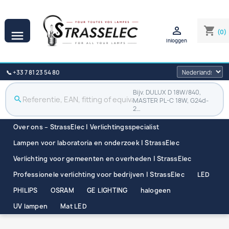

shopping_cart
(0)

Inloggen
📞 +33 7 81 23 54 80
Bijv. DULUX D 18W/840,
search
MASTER PL-C 18W, G24d-
2…
Over ons – StrassElec | Verlichtingsspecialist
Lampen voor laboratoria en onderzoek | StrassElec
Verlichting voor gemeenten en overheden | StrassElec
Professionele verlichting voor bedrijven | StrassElec
LED
PHILIPS
OSRAM
GE LIGHTING
halogeen
UV lampen
Mat LED