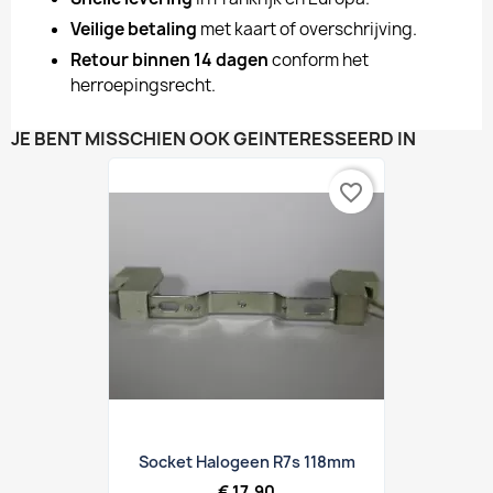
Veilige betaling
met kaart of overschrijving.
Retour binnen 14 dagen
conform het
herroepingsrecht.
JE BENT MISSCHIEN OOK GEÏNTERESSEERD IN
favorite_border
Socket Halogeen R7s 118mm
€ 17,90