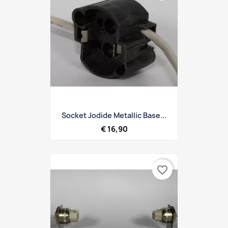
Socket Jodide Metallic Base...
€ 16,90
favorite_border