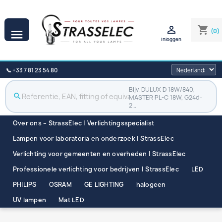

shopping_cart
(0)

Inloggen
📞 +33 7 81 23 54 80
Bijv. DULUX D 18W/840,
search
MASTER PL-C 18W, G24d-
2…
Over ons – StrassElec | Verlichtingsspecialist
Lampen voor laboratoria en onderzoek | StrassElec
Verlichting voor gemeenten en overheden | StrassElec
Professionele verlichting voor bedrijven | StrassElec
LED
PHILIPS
OSRAM
GE LIGHTING
halogeen
UV lampen
Mat LED