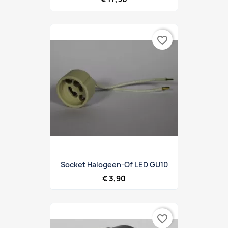
favorite_border
Socket Halogeen-Of LED GU10
€ 3,90
favorite_border