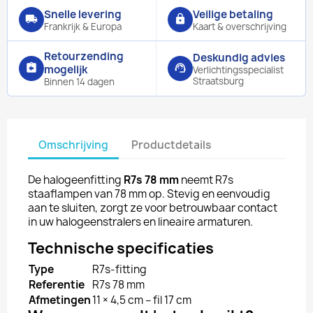
Snelle levering
Veilige betaling
local_shipping
lock
Frankrijk & Europa
Kaart & overschrijving
Retourzending
Deskundig advies
assignment_return
support_agent
mogelijk
Verlichtingsspecialist
Straatsburg
Binnen 14 dagen
Omschrijving
Productdetails
De halogeenfitting
R7s 78 mm
neemt R7s
staaflampen van 78 mm op. Stevig en eenvoudig
aan te sluiten, zorgt ze voor betrouwbaar contact
in uw halogeenstralers en lineaire armaturen.
Technische specificaties
Type
R7s-fitting
Referentie
R7s 78 mm
Afmetingen
11 × 4,5 cm – fil 17 cm