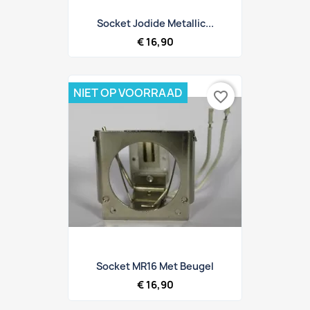
Socket Jodide Metallic...
€ 16,90
NIET OP VOORRAAD
favorite_border
Socket MR16 Met Beugel
€ 16,90