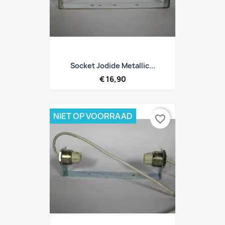
Socket Jodide Metallic...
€ 16,90
NIET OP VOORRAAD
favorite_border