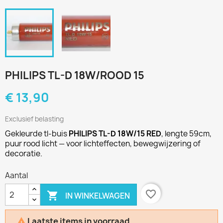
PHILIPS TL-D 18W/ROOD 15
€ 13,90
Exclusief belasting
Gekleurde tl-buis
PHILIPS TL-D 18W/15 RED
, lengte 59cm,
puur rood licht — voor lichteffecten, bewegwijzering of
decoratie.
Aantal
favorite_border

IN WINKELWAGEN
Laatste items in voorraad
