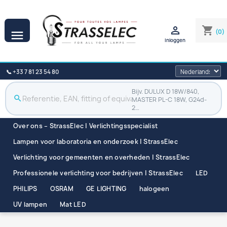

shopping_cart
(0)

Inloggen
📞 +33 7 81 23 54 80
Bijv. DULUX D 18W/840,
search
MASTER PL-C 18W, G24d-
2…
Over ons – StrassElec | Verlichtingsspecialist
Lampen voor laboratoria en onderzoek | StrassElec
Verlichting voor gemeenten en overheden | StrassElec
Professionele verlichting voor bedrijven | StrassElec
LED
PHILIPS
OSRAM
GE LIGHTING
halogeen
UV lampen
Mat LED