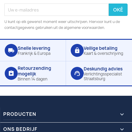
U kunt op elk gewenst moment weer uitschrijven. Hiervoor kunt u de
contactgegevens gebruiken uit de algemene voorwaarden.
Snelle levering
Veilige betaling
local_shipping
lock
Frankrijk & Europa
Kaart & overschrijving
Retourzending
Deskundig advies
assignment_return
support_agent
mogelijk
Verlichtingsspecialist
Straatsburg
Binnen 14 dagen
PRODUCTEN

ONS BEDRIJF
