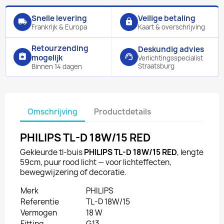
Snelle levering
Veilige betaling
local_shipping
lock
Frankrijk & Europa
Kaart & overschrijving
Retourzending
Deskundig advies
assignment_return
support_agent
mogelijk
Verlichtingsspecialist
Straatsburg
Binnen 14 dagen
Omschrijving
Productdetails
PHILIPS TL-D 18W/15 RED
Gekleurde tl-buis
PHILIPS TL-D 18W/15 RED
, lengte
59cm, puur rood licht — voor lichteffecten,
bewegwijzering of decoratie.
Merk
PHILIPS
Referentie
TL-D 18W/15
Vermogen
18 W
Fitting
G13