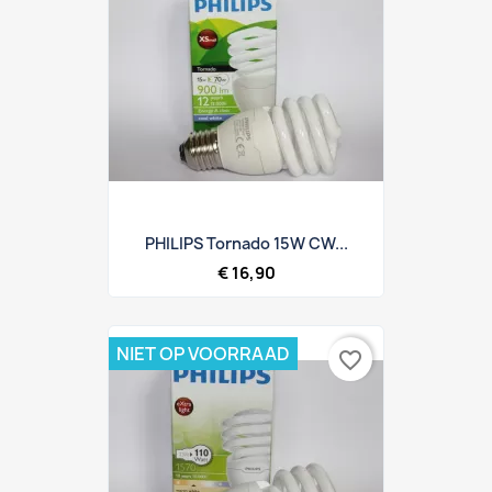
PHILIPS Tornado 15W CW...
€ 16,90
NIET OP VOORRAAD
favorite_border