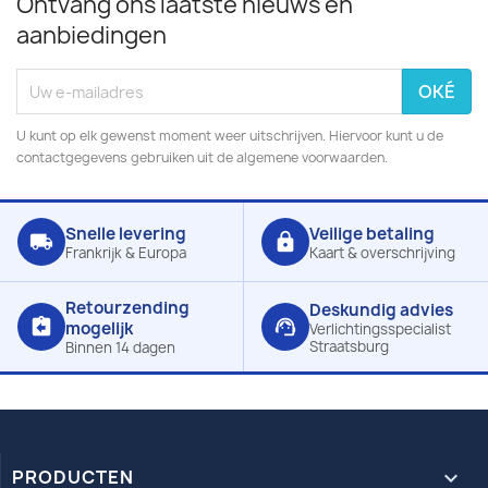
Ontvang ons laatste nieuws en
aanbiedingen
U kunt op elk gewenst moment weer uitschrijven. Hiervoor kunt u de
contactgegevens gebruiken uit de algemene voorwaarden.
Snelle levering
Veilige betaling
local_shipping
lock
Frankrijk & Europa
Kaart & overschrijving
Retourzending
Deskundig advies
assignment_return
support_agent
mogelijk
Verlichtingsspecialist
Straatsburg
Binnen 14 dagen
PRODUCTEN
