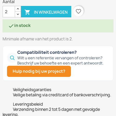
Aantal
favorite_border

IN WINKELWAGEN
in stock

Minimale afname van het product is 2.
Compatibiliteit controleren?
Wilt u een referentie vervangen of controleren?
Beschrijf uw behoefte en een expert antwoordt.
Hulp nodig bij uw project?
Veiligheidsgaranties
Veilige betaling via creditcard of bankoverschrijving.
Leveringsbeleid
Verzending binnen 2 tot 5 dagen met gevolgde
levering.