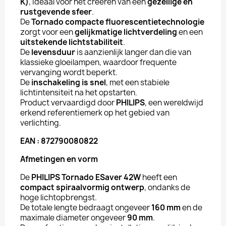
K)
, ideaal voor het creëren van een
gezellige en
rustgevende sfeer
.
De
Tornado compacte fluorescentietechnologie
zorgt voor een
gelijkmatige lichtverdeling
en een
uitstekende lichtstabiliteit
.
De
levensduur
is aanzienlijk langer dan die van
klassieke gloeilampen, waardoor frequente
vervanging wordt beperkt.
De
inschakeling is snel
, met een stabiele
lichtintensiteit na het opstarten.
Product vervaardigd door
PHILIPS
, een wereldwijd
erkend referentiemerk op het gebied van
verlichting.
EAN : 872790080822
Afmetingen en vorm
De
PHILIPS Tornado ESaver 42W
heeft een
compact spiraalvormig ontwerp
, ondanks de
hoge lichtopbrengst.
De totale lengte bedraagt ongeveer
160 mm
en de
maximale diameter ongeveer
90 mm
.