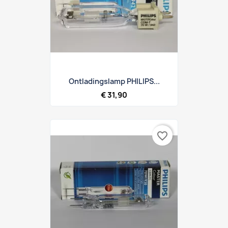
Ontladingslamp PHILIPS...
€ 31,90
favorite_border