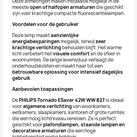
Deze afmetingen maken installatie mogelijk in de
meeste
open of halfopen armaturen
die geschikt
zijn voor krachtige compacte fluorescentielampen.
Voordelen voor de gebruiker
Deze lamp maakt
aanzienlijke
energiebesparingen
mogelijk, terwijl
zeer
krachtige verlichting
behouden blijft. Het warme
licht verbetert het
visuele comfort
en de sfeer in
woonruimtes. De lange levensduur verlaagt de
onderhoudskosten en maakt haar tot een
betrouwbare oplossing voor intensief dagelijks
gebruik
.
Aanbevolen toepassingen
De
PHILIPS Tornado ESaver 42W WW 827
is ideaal
voor
algemene verlichting
van woonkamers,
eetkamers, slaapkamers, kantoren of grote ruimtes
die een hoog lichtniveau vereisen. Ze is perfect
geschikt voor
plafondlampen, staande lampen en
decoratieve armaturen
die een hoge
lichtintensiteit nodig hebben.