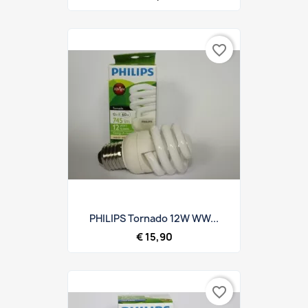
favorite_border
PHILIPS Tornado 12W WW...
€ 15,90
favorite_border