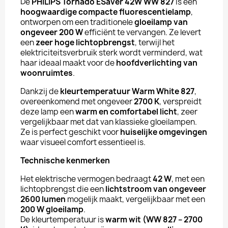
De
PHILIPS Tornado ESaver 42W WW 827
is een
hoogwaardige compacte fluorescentielamp
,
ontworpen om een traditionele
gloeilamp van
ongeveer 200 W
efficiënt te vervangen. Ze levert
een
zeer hoge lichtopbrengst
, terwijl het
elektriciteitsverbruik sterk wordt verminderd, wat
haar ideaal maakt voor de
hoofdverlichting van
woonruimtes
.
Dankzij de
kleurtemperatuur Warm White 827
,
overeenkomend met ongeveer
2700 K
, verspreidt
deze lamp een
warm en comfortabel licht
, zeer
vergelijkbaar met dat van klassieke gloeilampen.
Ze is perfect geschikt voor
huiselijke omgevingen
waar visueel comfort essentieel is.
Technische kenmerken
Het elektrische vermogen bedraagt
42 W
, met een
lichtopbrengst die een
lichtstroom van ongeveer
2600 lumen
mogelijk maakt, vergelijkbaar met een
200 W gloeilamp
.
De kleurtemperatuur is
warm wit (WW 827 – 2700