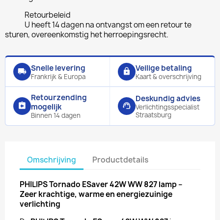
Retourbeleid
U heeft 14 dagen na ontvangst om een retour te
sturen, overeenkomstig het herroepingsrecht.
Snelle levering
Veilige betaling
local_shipping
lock
Frankrijk & Europa
Kaart & overschrijving
Retourzending
Deskundig advies
assignment_return
support_agent
mogelijk
Verlichtingsspecialist
Straatsburg
Binnen 14 dagen
Omschrijving
Productdetails
PHILIPS Tornado ESaver 42W WW 827 lamp –
Zeer krachtige, warme en energiezuinige
verlichting