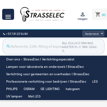

shopping_cart
(0)

Inloggen
📞 +33 7 81 23 54 80
Bijv. DULUX D 18W/840,
search
MASTER PL-C 18W, G24d-
2…
Over ons – StrassElec | Verlichtingsspecialist
Lampen voor laboratoria en onderzoek | StrassElec
Verlichting voor gemeenten en overheden | StrassElec
Professionele verlichting voor bedrijven | StrassElec
LED
PHILIPS
OSRAM
GE LIGHTING
halogeen
UV lampen
Mat LED