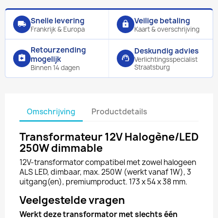
Snelle levering
Veilige betaling
local_shipping
lock
Frankrijk & Europa
Kaart & overschrijving
Retourzending
Deskundig advies
assignment_return
support_agent
mogelijk
Verlichtingsspecialist
Straatsburg
Binnen 14 dagen
Omschrijving
Productdetails
Transformateur 12V Halogène/LED
250W dimmable
12V-transformator compatibel met zowel halogeen
ALS LED, dimbaar, max. 250W (werkt vanaf 1W), 3
uitgang(en), premiumproduct. 173 x 54 x 38 mm.
Veelgestelde vragen
Werkt deze transformator met slechts één