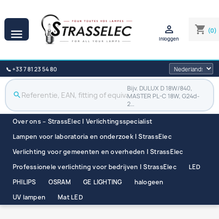

shopping_cart
(0)

Inloggen
📞 +33 7 81 23 54 80
Bijv. DULUX D 18W/840,
search
MASTER PL-C 18W, G24d-
2…
Over ons – StrassElec | Verlichtingsspecialist
Lampen voor laboratoria en onderzoek | StrassElec
Verlichting voor gemeenten en overheden | StrassElec
Professionele verlichting voor bedrijven | StrassElec
LED
PHILIPS
OSRAM
GE LIGHTING
halogeen
UV lampen
Mat LED