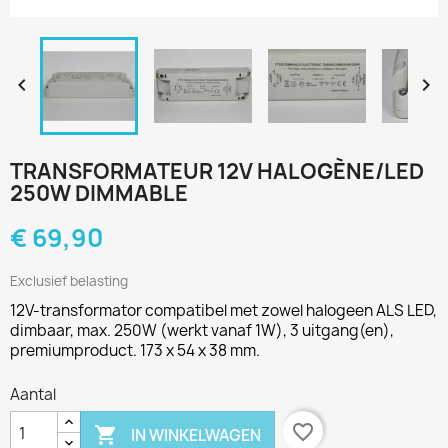


TRANSFORMATEUR 12V HALOGÈNE/LED
250W DIMMABLE
€ 69,90
Exclusief belasting
12V-transformator compatibel met zowel halogeen ALS LED,
dimbaar, max. 250W (werkt vanaf 1W), 3 uitgang(en),
premiumproduct. 173 x 54 x 38 mm.
Aantal
favorite_border

IN WINKELWAGEN