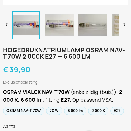


HOGEDRUKNATRIUMLAMP OSRAM NAV-
T 70W 2 000K E27 — 6 600 LM
€ 39,90
Exclusief belasting
OSRAM VIALOX NAV-T 70W
(enkelzijdig (buis)),
2
000 K
,
6 600 lm
, fitting
E27
. Op passend VSA.
OSRAM NAV-T 70W
70 W
6 600 lm
2 000 K
E27
Aantal