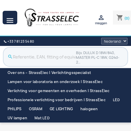

shopping_cart
(0)

Inloggen
📞 +33 7 81 23 54 80
Bijv. DULUX D 18W/840,
search
MASTER PL-C 18W, G24d-
2…
Over ons – StrassElec | Verlichtingsspecialist
Lampen voor laboratoria en onderzoek | StrassElec
Verlichting voor gemeenten en overheden | StrassElec
Professionele verlichting voor bedrijven | StrassElec
LED
PHILIPS
OSRAM
GE LIGHTING
halogeen
UV lampen
Mat LED