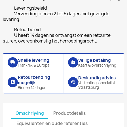
Leveringsbeleid
Verzending binnen 2 tot 5 dagen met gevolgde
levering.
Retourbeleid
U heeft 14 dagen na ontvangst om een retour te
sturen, overeenkomstig het herroepingsrecht.
Snelle levering
Veilige betaling
local_shipping
lock
Frankrijk & Europa
Kaart & overschrijving
Retourzending
Deskundig advies
assignment_return
support_agent
mogelijk
Verlichtingsspecialist
Straatsburg
Binnen 14 dagen
Omschrijving
Productdetails
Equivalenten en oude referenties