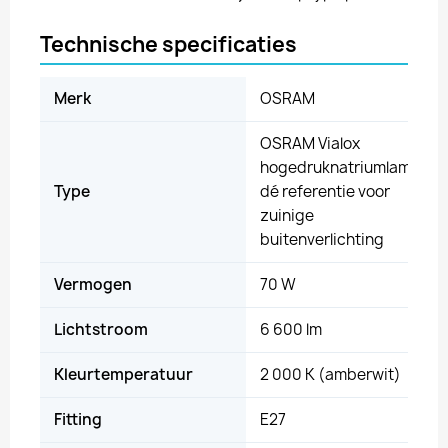
Technische specificaties
Merk
OSRAM
OSRAM Vialox
hogedruknatriumlamp,
Type
dé referentie voor
zuinige
buitenverlichting
Vermogen
70 W
Lichtstroom
6 600 lm
Kleurtemperatuur
2 000 K (amberwit)
Fitting
E27