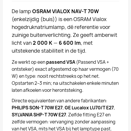
De lamp
OSRAM VIALOX NAV-T 70W
(enkelzijdig (buis)) is een OSRAM Vialox
hogedruknatriumlamp, dé referentie voor
zuinige buitenverlichting. Ze geeft amberwit
licht van
2 000 K
—
6 600 lm
, met
uitstekende stabiliteit in de tijd.
Ze werkt op een
passend VSA
(Passend VSA +
ontsteker) exact afgestemd op haar vermogen (70
W) en type: nooit rechtstreeks op het net.
Opstarten 2–3 min; na uitschakelen enkele minuten
laten afkoelen voor herontsteking.
Directe equivalenten van andere fabrikanten:
PHILIPS SON-T 70W E27
,
GE Lucalox LU70/T E27
,
SYLVANIA SHP-T 70W E27
. Zelfde fitting E27 en
zelfde vermogen: vervanging zonder aanpassing
van het VSA, mits het VSA bij het lamptype past.