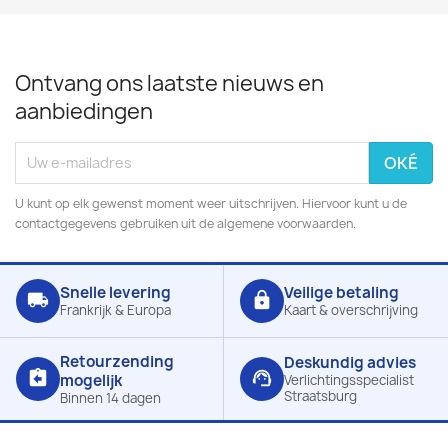
Ontvang ons laatste nieuws en
aanbiedingen
U kunt op elk gewenst moment weer uitschrijven. Hiervoor kunt u de
contactgegevens gebruiken uit de algemene voorwaarden.
Snelle levering
Veilige betaling
local_shipping
lock
Frankrijk & Europa
Kaart & overschrijving
Retourzending
Deskundig advies
assignment_return
support_agent
mogelijk
Verlichtingsspecialist
Straatsburg
Binnen 14 dagen