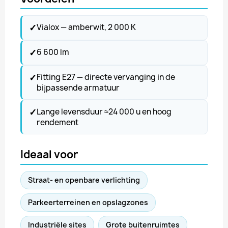
✓
Vialox — amberwit, 2 000 K
✓
6 600 lm
✓
Fitting E27 — directe vervanging in de
bijpassende armatuur
✓
Lange levensduur ≈24 000 u en hoog
rendement
Ideaal voor
Straat- en openbare verlichting
Parkeerterreinen en opslagzones
Industriële sites
Grote buitenruimtes