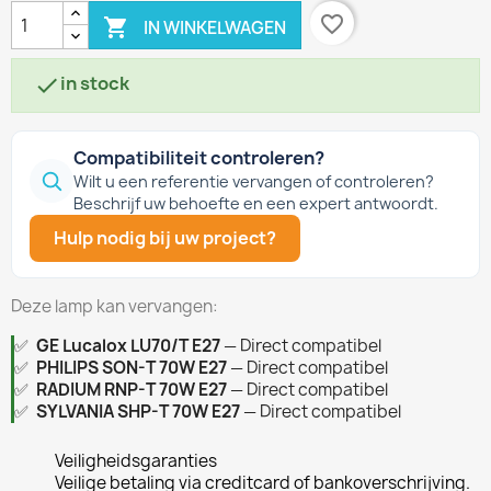
favorite_border

IN WINKELWAGEN
in stock

Compatibiliteit controleren?
Wilt u een referentie vervangen of controleren?
Beschrijf uw behoefte en een expert antwoordt.
Hulp nodig bij uw project?
Deze lamp kan vervangen:
✅
GE Lucalox LU70/T E27
— Direct compatibel
✅
PHILIPS SON-T 70W E27
— Direct compatibel
✅
RADIUM RNP-T 70W E27
— Direct compatibel
✅
SYLVANIA SHP-T 70W E27
— Direct compatibel
Veiligheidsgaranties
Veilige betaling via creditcard of bankoverschrijving.