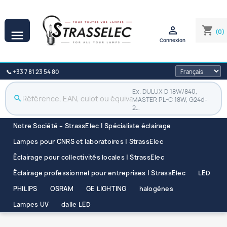

shopping_cart
(0)

Connexion
📞 +33 7 81 23 54 80
Ex. DULUX D 18W/840,
search
MASTER PL-C 18W, G24d-
2…
Notre Société – StrassElec | Spécialiste éclairage
Lampes pour CNRS et laboratoires | StrassElec
Éclairage pour collectivités locales | StrassElec
Éclairage professionnel pour entreprises | StrassElec
LED
PHILIPS
OSRAM
GE LIGHTING
halogènes
Lampes UV
dalle LED