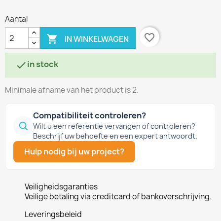
Aantal
favorite_border

IN WINKELWAGEN
in stock

Minimale afname van het product is 2.
Compatibiliteit controleren?
Wilt u een referentie vervangen of controleren?
Beschrijf uw behoefte en een expert antwoordt.
Hulp nodig bij uw project?
Veiligheidsgaranties
Veilige betaling via creditcard of bankoverschrijving.
Leveringsbeleid