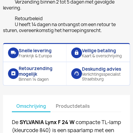
Verzending binnen 2 tot 5 dagen met gevolgde
levering.
Retourbeleid
U heeft 14 dagen na ontvangst om een retour te
sturen, overeenkomstig het herroepingsrecht.
Snelle levering
Veilige betaling
local_shipping
lock
Frankrijk & Europa
Kaart & overschrijving
Retourzending
Deskundig advies
assignment_return
support_agent
mogelijk
Verlichtingsspecialist
Straatsburg
Binnen 14 dagen
Omschrijving
Productdetails
De
SYLVANIA Lynx F 24 W
compacte TL-lamp
(kleurcode 840) is een spaarlamp met een