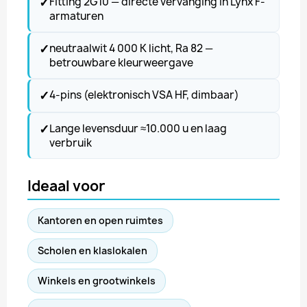
✓
Fitting 2G10 — directe vervanging in Lynx F-
armaturen
✓
neutraalwit 4 000 K licht, Ra 82 —
betrouwbare kleurweergave
✓
4-pins (elektronisch VSA HF, dimbaar)
✓
Lange levensduur ≈10.000 u en laag
verbruik
Ideaal voor
Kantoren en open ruimtes
Scholen en klaslokalen
Winkels en grootwinkels