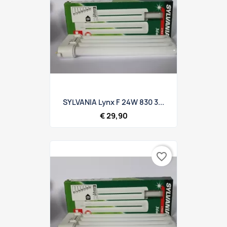
SYLVANIA Lynx F 24W 830 3...
€ 29,90
favorite_border