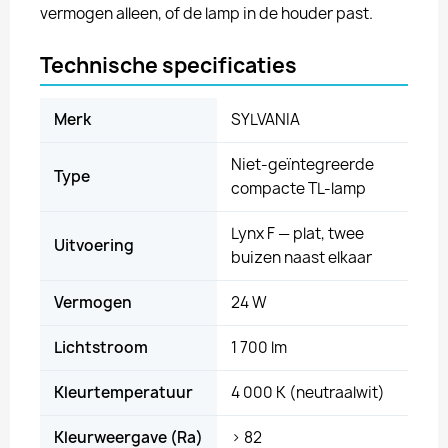
vermogen alleen, of de lamp in de houder past.
Technische specificaties
Merk
SYLVANIA
Niet-geïntegreerde
Type
compacte TL-lamp
Lynx F — plat, twee
Uitvoering
buizen naast elkaar
Vermogen
24 W
Lichtstroom
1 700 lm
Kleurtemperatuur
4 000 K (neutraalwit)
Kleurweergave (Ra)
> 82