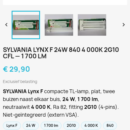


SYLVANIA LYNX F 24W 840 4 000K 2G10
CFL — 1 700 LM
€ 29,90
Exclusief belasting
SYLVANIA Lynx F
compacte TL-lamp, plat, twee
buizen naast elkaar buis,
24 W
,
1 700 lm
,
neutraalwit
4 000 K
, Ra 82, fitting
2G10
(4-pins).
Niet-geïntegreerd (extern VSA).
Lynx F
24 W
1 700 lm
2G10
4 000 K
840