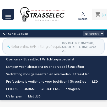

shopping_cart
(0)

Inloggen
📞 +33 7 81 23 54 80
Bijv. DULUX D 18W/840,
search
MASTER PL-C 18W, G24d-
2…
Over ons – StrassElec | Verlichtingsspecialist
Lampen voor laboratoria en onderzoek | StrassElec
Verlichting voor gemeenten en overheden | StrassElec
Professionele verlichting voor bedrijven | StrassElec
LED
PHILIPS
OSRAM
GE LIGHTING
halogeen
UV lampen
Mat LED