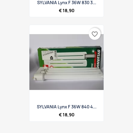
SYLVANIA Lynx F 36W 830 3...
€ 18,90
favorite_border
SYLVANIA Lynx F 36W 840 4...
€ 18,90