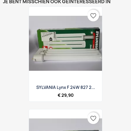
JE BENT MISSCHIEN OOK GEÏNTERESSEERD IN
favorite_border
SYLVANIA Lynx F 24W 827 2...
€ 29,90
favorite_border