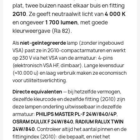
plat, twee buizen naast elkaar buis en fitting
2G10
. Ze geeft neutraalwit licht van
4 000 K
en ongeveer
1 700 lumen
, met goede
kleurweergave (Ra 82).
Als
niet-geïntegreerde
lamp (zonder ingebouwd
VSA) past ze in 2G10-compactarmaturen en werkt
op 230 V via het VSA van de armatuur: 4-pins
(elektronisch VSA HF, dimbaar). Lange levensduur
(≈10.000 u) en laag verbruik maken ze economisch
voor utiliteitsverlichting.
Directe equivalenten
— bij hetzelfde vermogen,
dezelfde kleurcode en dezelfde fitting (2G10) zijn
deze lampen onderling uitwisselbaar in dezelfde
armatuur:
PHILIPS MASTER PL-F 24W/840/4P
,
OSRAM DULUX F 24W/840
,
RADIUM RALUX TWIN
24W/840
. Controleer altijd het aantal pinnen en de
fittingindex (2G10): die bepaalt, en niet het