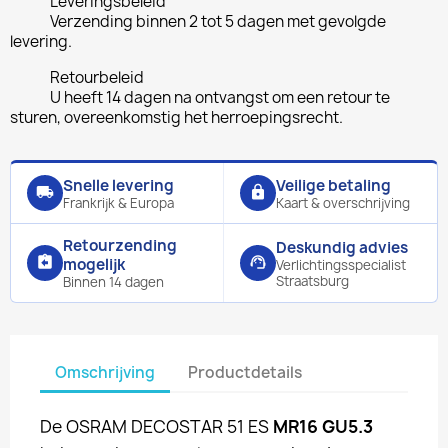
Leveringsbeleid
Verzending binnen 2 tot 5 dagen met gevolgde
levering.
Retourbeleid
U heeft 14 dagen na ontvangst om een retour te
sturen, overeenkomstig het herroepingsrecht.
Snelle levering
Veilige betaling
local_shipping
lock
Frankrijk & Europa
Kaart & overschrijving
Retourzending
Deskundig advies
assignment_return
support_agent
mogelijk
Verlichtingsspecialist
Straatsburg
Binnen 14 dagen
Omschrijving
Productdetails
De OSRAM DECOSTAR 51 ES
MR16 GU5.3