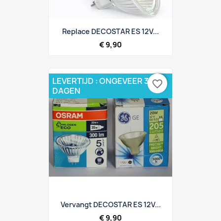
Replace DECOSTAR ES 12V...
€ 9,90
LEVERTIJD : ONGEVEER 3 - 5
favorite_border
DAGEN
Vervangt DECOSTAR ES 12V...
€ 9,90