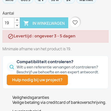
Aantal
favorite_border

IN WINKELWAGEN
Levertijd : ongeveer 3 - 5 dagen

Minimale afname van het product is 19.
Compatibiliteit controleren?
Wilt u een referentie vervangen of controleren?
Beschrijf uw behoefte en een expert antwoordt.
Hulp nodig bij uw project?
Veiligheidsgaranties
Veilige betaling via creditcard of bankoverschrijving.