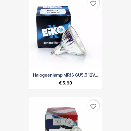
favorite_border
Halogeenlamp MR16 GU5.3 12V...
€ 5,90
favorite_border