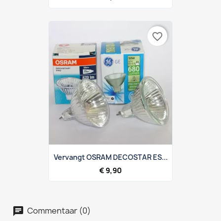
favorite_border
Vervangt OSRAM DECOSTAR ES...
€ 9,90
Commentaar (0)