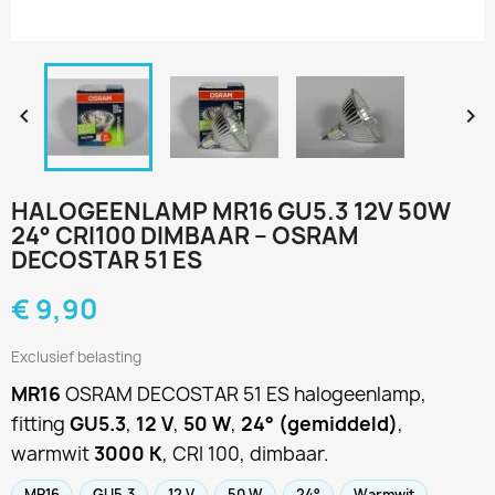


HALOGEENLAMP MR16 GU5.3 12V 50W
24° CRI100 DIMBAAR – OSRAM
DECOSTAR 51 ES
€ 9,90
Exclusief belasting
MR16
OSRAM DECOSTAR 51 ES halogeenlamp,
fitting
GU5.3
,
12 V
,
50 W
,
24° (gemiddeld)
,
warmwit
3000 K
, CRI 100, dimbaar.
MR16
GU5.3
12 V
50 W
24°
Warmwit