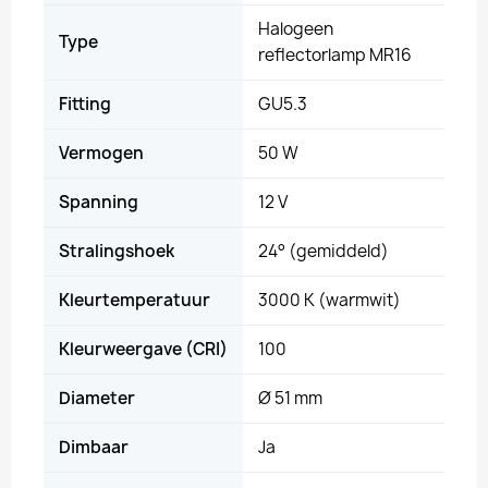
Halogeen
Type
reflectorlamp MR16
Fitting
GU5.3
Vermogen
50 W
Spanning
12 V
Stralingshoek
24° (gemiddeld)
Kleurtemperatuur
3000 K (warmwit)
Kleurweergave (CRI)
100
Diameter
Ø 51 mm
Dimbaar
Ja