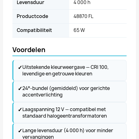
Levensduur
4 000 h
Productcode
48870 FL
Compatibiliteit
65 W
Voordelen
✓
Uitstekende kleurweergave — CRI 100,
levendige en getrouwe kleuren
✓
24°-bundel (gemiddeld) voor gerichte
accentverlichting
✓
Laagspanning 12 V — compatibel met
standaard halogeentransformatoren
✓
Lange levensduur (4 000 h) voor minder
vervangingen