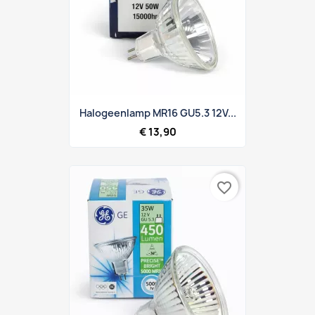
Halogeenlamp MR16 GU5.3 12V...
€ 13,90
favorite_border