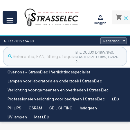

shopping_cart
(0)

Inloggen
📞 +33 7 81 23 54 80
Bijv. DULUX D 18W/840,
search
MASTER PL-C 18W, G24d-
2…
Over ons – StrassElec | Verlichtingsspecialist
Lampen voor laboratoria en onderzoek | StrassElec
Verlichting voor gemeenten en overheden | StrassElec
Professionele verlichting voor bedrijven | StrassElec
LED
PHILIPS
OSRAM
GE LIGHTING
halogeen
UV lampen
Mat LED