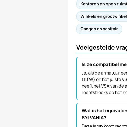
Kantoren en open ruim
Winkels en grootwinke
Gangen en sanitair
Veelgestelde vra
Is ze compatibel me
Ja, als de armatuur e
(10 W) en het juiste V
heeft het VSA van de 
rechtstreeks op het n
Wat is het equivalen
SYLVANIA?
Deze lamp komt recht