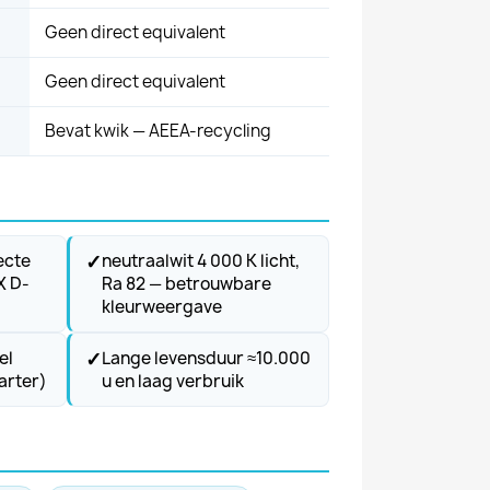
Geen direct equivalent
Geen direct equivalent
Bevat kwik — AEEA-recycling
✓
ecte
neutraalwit 4 000 K licht,
X D-
Ra 82 — betrouwbare
kleurweergave
✓
el
Lange levensduur ≈10.000
arter)
u en laag verbruik