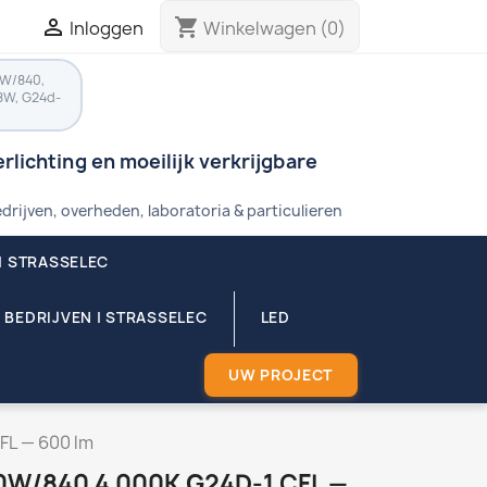

shopping_cart
Inloggen
Winkelwagen
(0)
8W/840,
8W, G24d-
rlichting en moeilijk verkrijgbare
drijven, overheden, laboratoria & particulieren
| STRASSELEC
 BEDRIJVEN | STRASSELEC
LED
UW PROJECT
L — 600 lm
W/840 4 000K G24D-1 CFL —