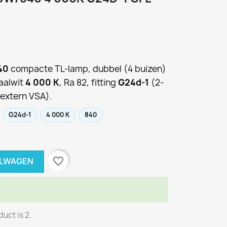
40
compacte TL-lamp, dubbel (4 buizen)
raalwit
4 000 K
, Ra 82, fitting
G24d-1
(2-
(extern VSA).
G24d-1
4 000 K
840
favorite_border
ELWAGEN
uct is 2.