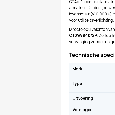
G24d-1-compactarmaturen
armatuur: 2-pins (conve
levensduur (≈10.000 u) 
voor utiliteitsverlichting.
Directe equivalenten va
C 10W/840/2P
. Zelfde 
vervanging zonder enige
Technische speci
Merk
Type
Uitvoering
Vermogen