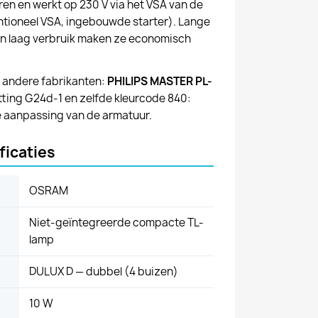
 en werkt op 230 V via het VSA van de
ntioneel VSA, ingebouwde starter). Lange
en laag verbruik maken ze economisch
n andere fabrikanten:
PHILIPS MASTER PL-
fitting G24d-1 en zelfde kleurcode 840:
 aanpassing van de armatuur.
ficaties
OSRAM
Niet-geïntegreerde compacte TL-
lamp
DULUX D — dubbel (4 buizen)
10 W