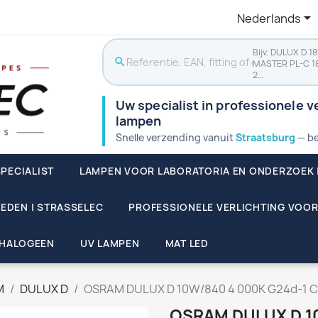

Nederlands
Bijv. DULUX D 1
search
MASTER PL-C 1
2…
Uw specialist in professionele ve
lampen
Snelle verzending vanuit
Straatsburg
— be
PECIALIST
LAMPEN VOOR LABORATORIA EN ONDERZOEK 
EDEN | STRASSELEC
PROFESSIONELE VERLICHTING VOOR
HALOGEEN
UV LAMPEN
MAT LED
M
DULUX D
OSRAM DULUX D 10W/840 4 000K G24d-1 CF
OSRAM DULUX D 10