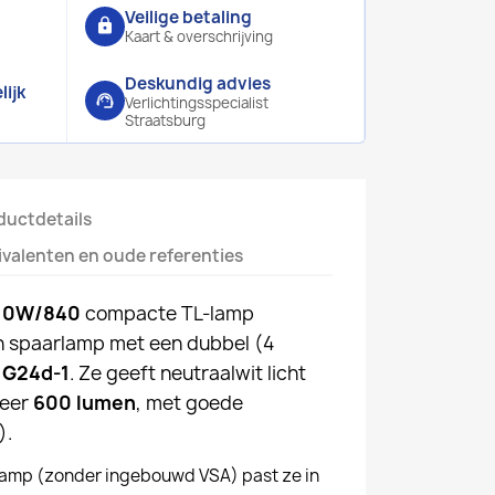
Veilige betaling
lock
Kaart & overschrijving
Deskundig advies
ijk
support_agent
Verlichtingsspecialist
Straatsburg
ductdetails
ivalenten en oude referenties
10W/840
compacte TL-lamp
en spaarlamp met een dubbel (4
g
G24d-1
. Ze geeft neutraalwit licht
veer
600 lumen
, met goede
).
amp (zonder ingebouwd VSA) past ze in