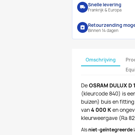
Snelle levering
local_shipping
Frankrijk & Europa
Retourzending mogel
assignment_return
Binnen 14 dagen
Omschrijving
Pro
Equ
De
OSRAM DULUX D 
(kleurcode 840) is e
buizen) buis en fittin
van
4 000 K
en onge
kleurweergave (Ra 82
Als
niet-geïntegreerde
l