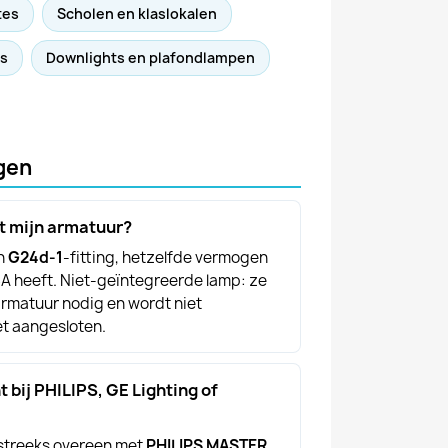
tes
Scholen en klaslokalen
ls
Downlights en plafondlampen
gen
t mijn armatuur?
en
G24d-1
-fitting, hetzelfde vermogen
SA heeft. Niet-geïntegreerde lamp: ze
armatuur nodig en wordt niet
et aangesloten.
t bij PHILIPS, GE Lighting of
streeks overeen met
PHILIPS MASTER