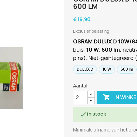
600 LM
€ 19,90
Exclusief belasting
OSRAM DULUX D 10W/8
buis,
10 W
,
600 lm
, neut
pins). Niet-geïntegreerd 
DULUX D
10 W
600 lm
Aantal

IN WINK
in stock

Minimale afname van het prod