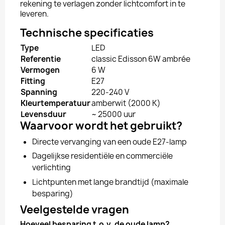
rekening te verlagen zonder lichtcomfort in te
leveren.
Technische specificaties
Type
LED
Referentie
classic Edisson 6W ambrée
Vermogen
6 W
Fitting
E27
Spanning
220-240 V
Kleurtemperatuur
amberwit (2000 K)
Levensduur
~ 25000 uur
Waarvoor wordt het gebruikt?
Directe vervanging van een oude E27-lamp
Dagelijkse residentiële en commerciële
verlichting
Lichtpunten met lange brandtijd (maximale
besparing)
Veelgestelde vragen
Hoeveel besparing t.o.v. de oude lamp?