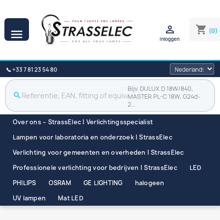

shopping_cart
(0)

Inloggen
📞 +33 7 81 23 54 80
Bijv. DULUX D 18W/840,
search
MASTER PL-C 18W, G24d-
2…
Over ons – StrassElec | Verlichtingsspecialist
Lampen voor laboratoria en onderzoek | StrassElec
Verlichting voor gemeenten en overheden | StrassElec
Professionele verlichting voor bedrijven | StrassElec
LED
PHILIPS
OSRAM
GE LIGHTING
halogeen
UV lampen
Mat LED