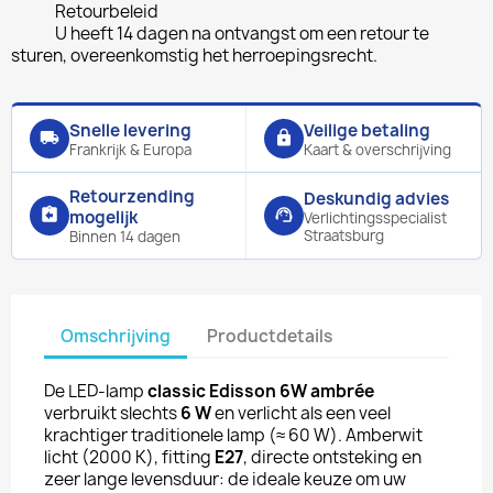
Retourbeleid
U heeft 14 dagen na ontvangst om een retour te
sturen, overeenkomstig het herroepingsrecht.
Snelle levering
Veilige betaling
local_shipping
lock
Frankrijk & Europa
Kaart & overschrijving
Retourzending
Deskundig advies
assignment_return
support_agent
mogelijk
Verlichtingsspecialist
Straatsburg
Binnen 14 dagen
Omschrijving
Productdetails
De LED-lamp
classic Edisson 6W ambrée
verbruikt slechts
6 W
en verlicht als een veel
krachtiger traditionele lamp (≈ 60 W). Amberwit
licht (2000 K), fitting
E27
, directe ontsteking en
zeer lange levensduur: de ideale keuze om uw