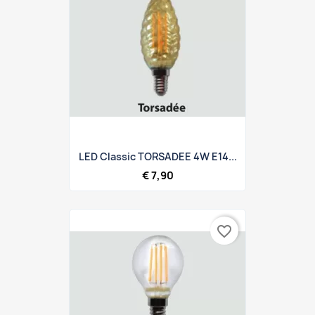
LED Classic TORSADEE 4W E14...
€ 7,90
favorite_border