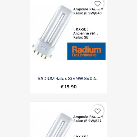
favorite_border
RADIUM Ralux S/E 9W 840 4...
€ 19,90
favorite_border