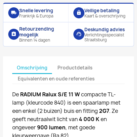
Snelle levering
Veilige betaling
local_shipping
lock
Frankrijk & Europa
Kaart & overschrijving
Retourzending
Deskundig advies
assignment_return
support_agent
mogelijk
Verlichtingsspecialist
Straatsburg
Binnen 14 dagen
Omschrijving
Productdetails
Equivalenten en oude referenties
De
RADIUM Ralux S/E 11 W
compacte TL-
lamp (kleurcode 840) is een spaarlamp met
een enkel (2 buizen) buis en fitting
2G7
. Ze
geeft neutraalwit licht van
4 000 K
en
ongeveer
900 lumen
, met goede
kleurweergave (Ra 82).