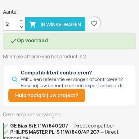
Aantal
favorite_border

IN WINKELWAGEN
Op voorraad

Minimale afname van het product is 2.
Compatibiliteit controleren?
Wilt u een referentie vervangen of controleren?
Beschrijf uw behoefte en een expert antwoordt.
Hulp nodig bij uw project?
Deze lamp kan vervangen:
✅
GE Biax S/E 11W/840 2G7
— Direct compatibel
✅
PHILIPS MASTER PL-S 11W/840/4P 2G7
— Direct
compatibel