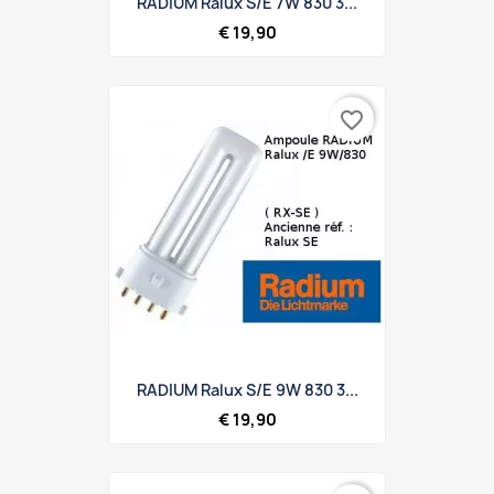
RADIUM Ralux S/E 7W 830 3...
€ 19,90
favorite_border
RADIUM Ralux S/E 9W 830 3...
€ 19,90