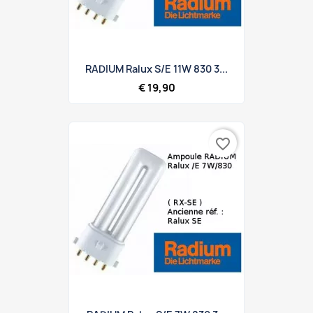
RADIUM Ralux S/E 11W 830 3...
€ 19,90
favorite_border