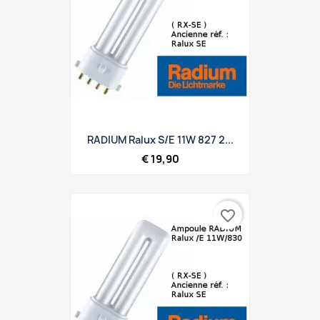
RADIUM Ralux S/E 11W 827 2...
€ 19,90
favorite_border