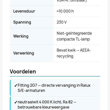
VSA HF, dimbaar)
Levensduur
≈10 000 h
Spanning
230 V
Niet-geïntegreerde
Werking
compacte TL-lamp
Bevat kwik — AEEA-
Verwerking
recycling
Voordelen
✓
Fitting 2G7 — directe vervanging in Ralux
S/E-armaturen
✓
neutraalwit 4 000 K licht, Ra 82 —
betrouwbare kleurweergave