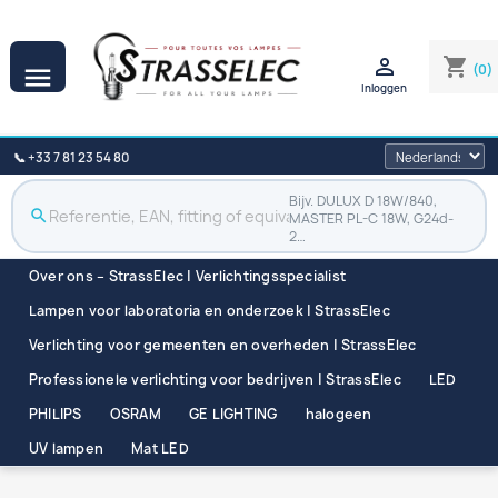

shopping_cart
(0)

Inloggen
📞 +33 7 81 23 54 80
Bijv. DULUX D 18W/840,
search
MASTER PL-C 18W, G24d-
2…
Over ons – StrassElec | Verlichtingsspecialist
Lampen voor laboratoria en onderzoek | StrassElec
Verlichting voor gemeenten en overheden | StrassElec
Professionele verlichting voor bedrijven | StrassElec
LED
PHILIPS
OSRAM
GE LIGHTING
halogeen
UV lampen
Mat LED