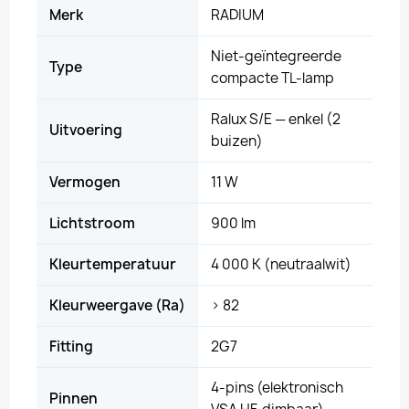
Merk
RADIUM
Niet-geïntegreerde
Type
compacte TL-lamp
Ralux S/E — enkel (2
Uitvoering
buizen)
Vermogen
11 W
Lichtstroom
900 lm
Kleurtemperatuur
4 000 K (neutraalwit)
Kleurweergave (Ra)
> 82
Fitting
2G7
4-pins (elektronisch
Pinnen