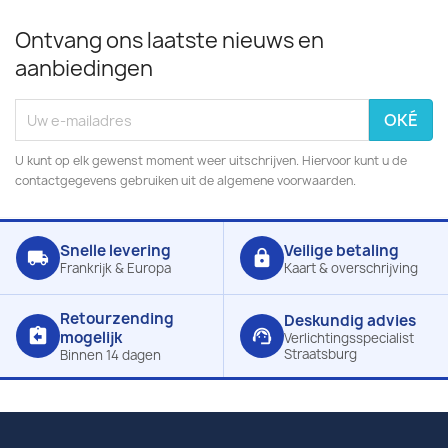
Ontvang ons laatste nieuws en
aanbiedingen
U kunt op elk gewenst moment weer uitschrijven. Hiervoor kunt u de
contactgegevens gebruiken uit de algemene voorwaarden.
Snelle levering
Veilige betaling
local_shipping
lock
Frankrijk & Europa
Kaart & overschrijving
Retourzending
Deskundig advies
assignment_return
support_agent
mogelijk
Verlichtingsspecialist
Straatsburg
Binnen 14 dagen