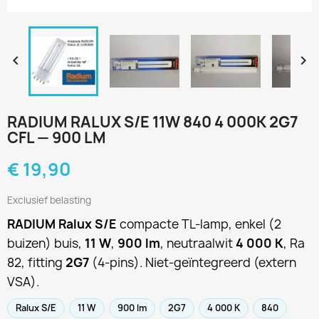


RADIUM RALUX S/E 11W 840 4 000K 2G7
CFL — 900 LM
€ 19,90
Exclusief belasting
RADIUM Ralux S/E
compacte TL-lamp, enkel (2
buizen) buis,
11 W
,
900 lm
, neutraalwit
4 000 K
, Ra
82, fitting
2G7
(4-pins). Niet-geïntegreerd (extern
VSA).
Ralux S/E
11 W
900 lm
2G7
4 000 K
840